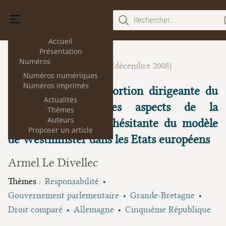
Rechercher...
Accueil
Présentation
Numéros
Le droit politique
1
(décembre 2008)
Numéros numériques
Numéros imprimés
Le gouvernement, portion dirigeante du
Actualités
Parlement. Quelques aspects de la
Thèmes
Auteurs
réception juridique hésitante du modèle
Proposer un article
de Westminster dans les Etats européens
Armel Le Divellec
Thèmes :
Responsabilité
Gouvernement parlementaire
Grande-Bretagne
Droit comparé
Allemagne
Cinquième République