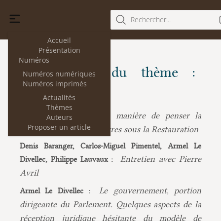
Rechercher...
Accueil
Présentation
Numéros
Les articles du thème :
Numéros numériques
Numéros imprimés
Responsabilité
Actualités
Thèmes
De la manière de penser la
Nathalie Havas :
Auteurs
Proposer un article
responsabilité des ministres sous la Restauration
Denis Baranger, Carlos-Miguel Pimentel, Armel Le
Entretien avec Pierre
Divellec, Philippe Lauvaux :
Avril
Le gouvernement, portion
Armel Le Divellec :
dirigeante du Parlement. Quelques aspects de la
réception juridique hésitante du modèle de