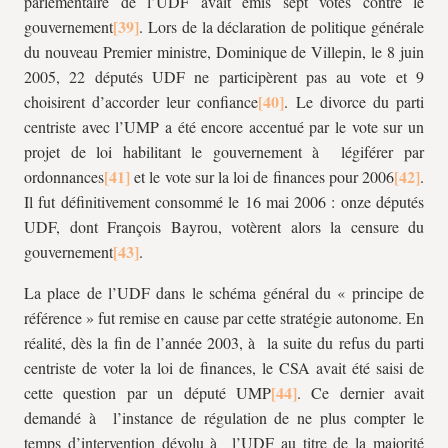
parlementaire de l’UDF avait émis sept votes contre le
gouvernement
. Lors de la déclaration de politique générale
du nouveau Premier ministre, Dominique de Villepin, le 8 juin
2005, 22 députés UDF ne participèrent pas au vote et 9
choisirent d’accorder leur confiance
. Le divorce du parti
centriste avec l’UMP a été encore accentué par le vote sur un
projet de loi habilitant le gouvernement à légiférer par
ordonnances
et le vote sur la loi de finances pour 2006
.
Il fut définitivement consommé le 16 mai 2006 : onze députés
UDF, dont François Bayrou, votèrent alors la censure du
gouvernement
.
La place de l’UDF dans le schéma général du « principe de
référence » fut remise en cause par cette stratégie autonome. En
réalité, dès la fin de l’année 2003, à la suite du refus du parti
centriste de voter la loi de finances, le CSA avait été saisi de
cette question par un député UMP
. Ce dernier avait
demandé à l’instance de régulation de ne plus compter le
temps d’intervention dévolu à l’UDF au titre de la majorité