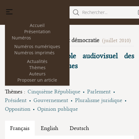
Rechercher...
Accueil
Présentation
Numéros
Science du droit et démocratie
4
(juillet 2010)
Numéros numériques
Numéros imprimés
Le temps de parole audiovisuel des
Actualités
personnalités politiques
Thèmes
Auteurs
Quentin Epron
Proposer un article
Thèmes :
Cinquième République
Parlement
Président
Gouvernement
Pluralisme juridique
Opposition
Opinion publique
Français
English
Deutsch