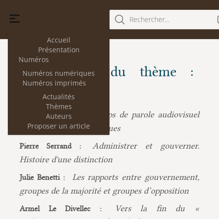
Rechercher...
Accueil
Présentation
Numéros
Les articles du thème :
Numéros numériques
Numéros imprimés
Gouvernement
Actualités
Thèmes
Le temps de parole audiovisuel
Quentin Epron :
Auteurs
Proposer un article
des personnalités politiques
Administrer et gouverner.
Pierre Serrand :
Histoire d'une distinction
Les rapports entre gouvernement,
Julie Benetti :
groupes de la majorité et groupes d’opposition
Vers la fin du «
Armel Le Divellec :