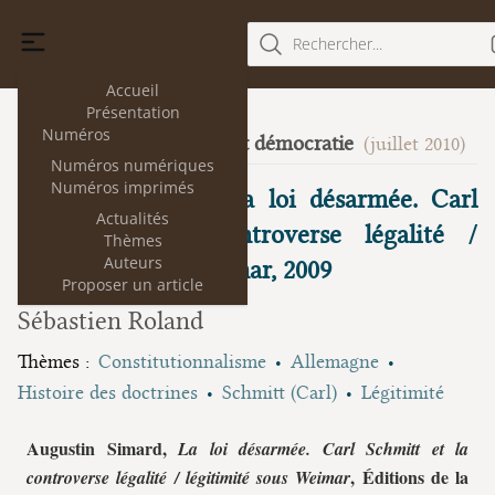
Rechercher...
Accueil
Présentation
Numéros
Science du droit et démocratie
4
(juillet 2010)
Numéros numériques
Numéros imprimés
Augustin Simard, La loi désarmée. Carl
Actualités
Schmitt et la controverse légalité /
Thèmes
Auteurs
légitimité sous Weimar, 2009
Proposer un article
Sébastien Roland
Thèmes :
Constitutionnalisme
Allemagne
Histoire des doctrines
Schmitt (Carl)
Légitimité
Augustin Simard,
La loi désarmée. Carl Schmitt et la
, Éditions de la
controverse légalité / légitimité sous Weimar