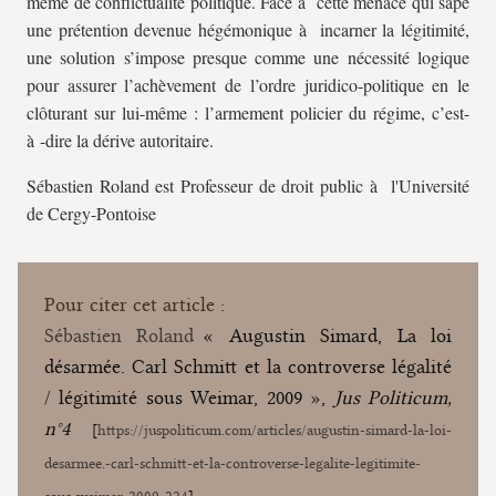
même de conflictualité politique. Face à cette menace qui sape
une prétention devenue hégémonique à incarner la légitimité,
une solution s’impose presque comme une nécessité logique
pour assurer l’achèvement de l’ordre juridico-politique en le
clôturant sur lui-même : l’armement policier du régime, c’est-
à -dire la dérive autoritaire.
Sébastien Roland est Professeur de droit public à l'Université
de Cergy-Pontoise
Pour citer cet article :
Sébastien Roland
« Augustin Simard, La loi
désarmée. Carl Schmitt et la controverse légalité
/ légitimité sous Weimar, 2009 »,
Jus Politicum,
n°4
[
https://juspoliticum.com/articles/augustin-simard-la-loi-
desarmee.-carl-schmitt-et-la-controverse-legalite-legitimite-