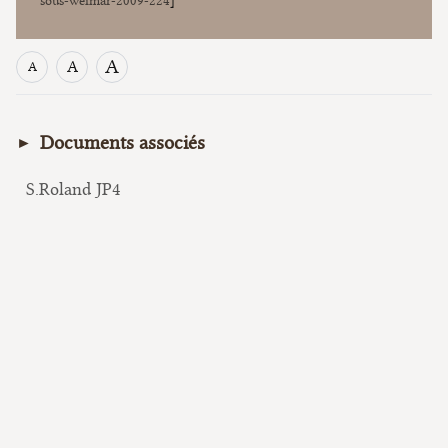
sous-weimar-2009-224
]
A
A
A
Documents associés
S.Roland JP4