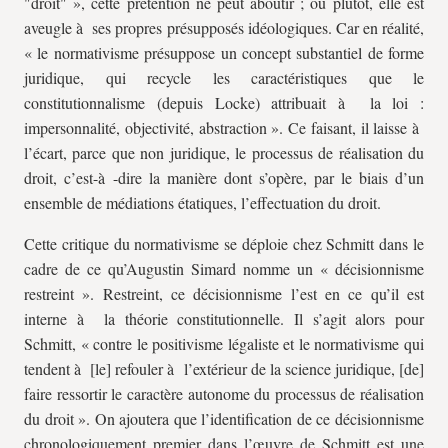
"droit" », cette prétention ne peut aboutir ; ou plutôt, elle est
aveugle à ses propres présupposés idéologiques. Car en réalité,
« le normativisme présuppose un concept substantiel de forme
juridique, qui recycle les caractéristiques que le
constitutionnalisme (depuis Locke) attribuait à la loi :
impersonnalité, objectivité, abstraction ». Ce faisant, il laisse à
l’écart, parce que non juridique, le processus de réalisation du
droit, c’est-à -dire la manière dont s’opère, par le biais d’un
ensemble de médiations étatiques, l’effectuation du droit.
Cette critique du normativisme se déploie chez Schmitt dans le
cadre de ce qu’Augustin Simard nomme un « décisionnisme
restreint ». Restreint, ce décisionnisme l’est en ce qu’il est
interne à la théorie constitutionnelle. Il s’agit alors pour
Schmitt, « contre le positivisme légaliste et le normativisme qui
tendent à [le] refouler à l’extérieur de la science juridique, [de]
faire ressortir le caractère autonome du processus de réalisation
du droit ». On ajoutera que l’identification de ce décisionnisme
chronologiquement premier dans l’œuvre de Schmitt est une