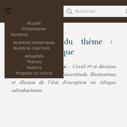
Rechercher...
Accueil
Présentation
Numéros
Les articles du thème :
Numéros numériques
Numéros imprimés
Décision publique
Actualités
Thèmes
Covid-19 et décision
Richard Martial Mvogo Belibi :
Auteurs
Proposer un article
publique en situation d’incertitude. Illustrations
et illusion de l’état d’exception en Afrique
subsaharienne