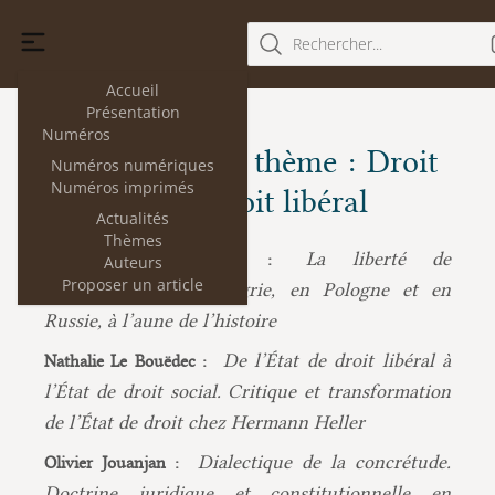
Rechercher...
Accueil
Présentation
Numéros
Les articles du thème : Droit
Numéros numériques
Numéros imprimés
socialiste et droit libéral
Actualités
Thèmes
La liberté de
Marie-Élisabeth Baudoin :
Auteurs
Proposer un article
manifestation en Hongrie, en Pologne et en
Russie, à l’aune de l’histoire
De l’État de droit libéral à
Nathalie Le Bouëdec :
l’État de droit social. Critique et transformation
de l’État de droit chez Hermann Heller
Dialectique de la concrétude.
Olivier Jouanjan :
Doctrine juridique et constitutionnelle en