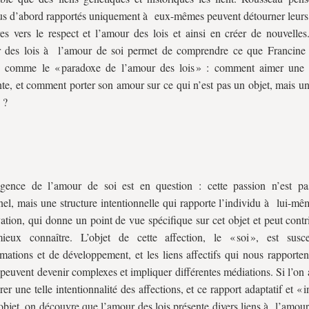
us d’abord rapportés uniquement à eux-mêmes peuvent détourner leurs 
es vers le respect et l’amour des lois et ainsi en créer de nouvelles.
r des lois à l’amour de soi permet de comprendre ce que Francine
e comme le « paradoxe de l’amour des lois » : comment aimer une
nte, et comment porter son amour sur ce qui n’est pas un objet, mais u
?
ligence de l’amour de soi est en question : cette passion n’est p
nnel, mais une structure intentionnelle qui rapporte l’individu à lui-m
ation, qui donne un point de vue spécifique sur cet objet et peut cont
mieux connaître. L’objet de cette affection, le « soi », est susc
rmations et de développement, et les liens affectifs qui nous rapporte
euvent devenir complexes et impliquer différentes médiations. Si l’on 
er une telle intentionnalité des affections, et ce rapport adaptatif et « in
objet, on découvre que l’amour des lois présente divers liens à l’amour