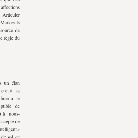
affections
 Articuler
 Markovits
 source de
ne règle du
as un élan
ême et à sa
ribuer à le
eptible de
nt à nous-
accepte de
telligent »
 de soi, ce