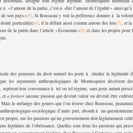
d désormais, désigne tout régime légitime. Montesquieu identifiait c
ue à « l’amour de la patrie, c’est-à -dire l’amour de l’égalité » ainsi qu’
s de son pays »
. Si Rousseau y voit la préférence donnée à la volont
olonté particulière
, il la définit aussi comme amour des lois
, et l
our de la patrie dans l’article « Économie »
et dans les projets pour 
gne.
ode des penseurs du droit naturel les porte à étudier la légitimité d
 que les arguments anthropologiques de Montesquieu décrivent de
s, repèrent leur convenance à tel ou tel régime, sans pour autant presc
, et
a fortiori
aucune passion qui devrait valoir ou devrait être cultivé
 Mais le mélange des genres que l’on trouve chez Rousseau, jusnatural
t anthropologique-sociologique d’autre part, aboutit à un questionneme
 est propre, sur les passions qu’un gouvernement doit légitimement culti
ens légitimes de l’obéissance. Quelles sont donc les passions qui peu
outenir un gouvernement légitime chez Rousseau ? Certaines sont exclue