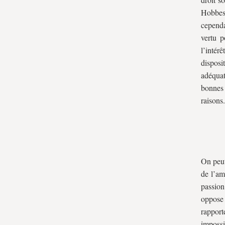
Hobbes,
cependa
vertu p
l’inté
disposi
adéqua
bonnes 
raisons.
On peut
de l’am
passion
oppose 
rapport
impossi