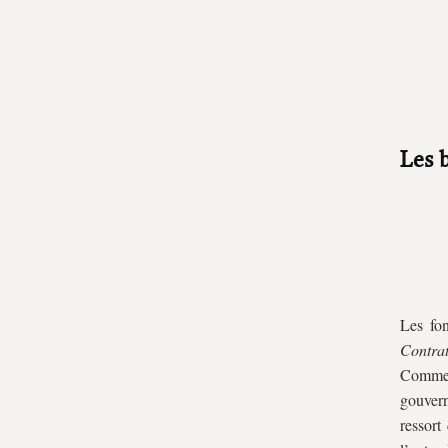
Les 
Les fon
Contrat
Comme M
gouvern
ressort