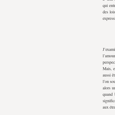
qui ent
des loi
expressi
J’exami
l’amou
perspec
Mais, e
aussi 
l’on so
alors u
quand 
signific
aux étr