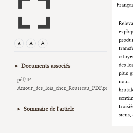
Françai
Releva
expli
produ
A
A
A
transf
citoye
des lo
Documents associés
plus g
pdf/JP-
nous 
Amour_des_lois_chez_Rousseau_PDF.pdf
brutal
sentim
troisi
Sommaire de l'article
siens,
Les bonnes raisons d’obéir aux lois