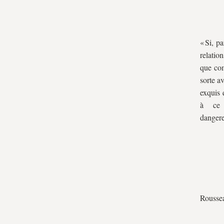
« Si, p
relatio
que com
sorte a
exquis 
à ce g
dangere
Roussea