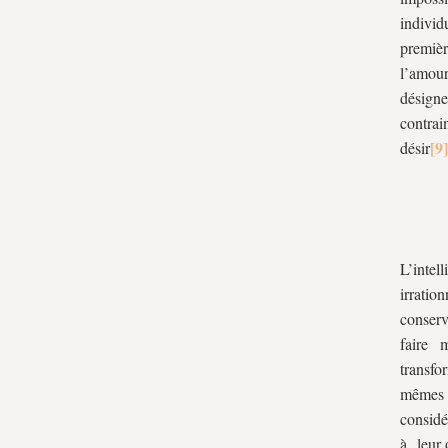
individ
premièr
l’amou
désign
contrai
désir
L’intel
irratio
conserv
faire 
transfo
mêmes p
considér
à leur 