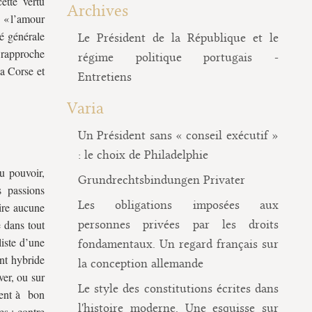
ette vertu
Archives
à « l’amour
é générale
Le Président de la République et le
a rapproche
régime politique portugais -
la Corse et
Entretiens
Varia
Un Président sans « conseil exécutif »
: le choix de Philadelphie
u pouvoir,
Grundrechtsbindungen Privater
s passions
Les obligations imposées aux
rire aucune
e dans tout
personnes privées par les droits
iste d’une
fondamentaux. Un regard français sur
nt hybride
la conception allemande
ver, ou sur
Le style des constitutions écrites dans
vent à bon
l'histoire moderne. Une esquisse sur
s : contre