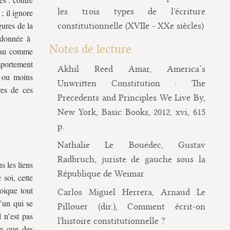
les trois types de l'écriture
; il ignore
gures de la
constitutionnelle (XVIIe - XXe siècles)
e donnée à
Notes de lecture
seau comme
omportement
Akhil Reed Amar, America’s
s ou moins
Unwritten Constitution : The
res de ces
Precedents and Principles We Live By,
New York, Basic Books, 2012, xvi, 615
p.
Nathalie Le Bouëdec, Gustav
Radbruch, juriste de gauche sous la
s les liens
République de Weimar
soi, cette
oique tout
Carlos Miguel Herrera, Arnaud Le
l’un qui se
Pillouer (dir.), Comment écrit-on
l n’est pas
l'histoire constitutionnelle ?
se que des