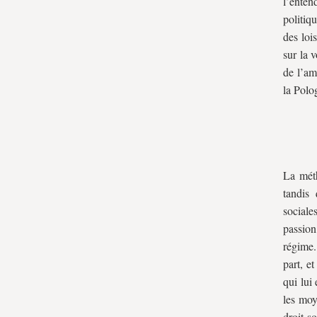
l’enten
politiq
des loi
sur la v
de l’am
la Polo
La méth
tandis
sociale
passion
régime.
part, e
qui lui
les
moy
droit s