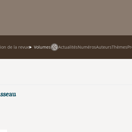
ion de la revue
Volumes
Actualités
Numéros
Auteurs
Thèmes
Pr
usseau