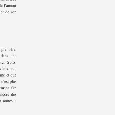
de l’amour
, et de son
a première,
 dans une
ien Spitz.
 lois peut
aimé et que
 n’est plus
ement. Or,
encore des
x autres et