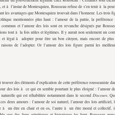
 et à l’instar de Montesquieu, Rousseau refuse de s’en tenir à la peur 
nt les avantages que Montesquieu trouvait dans l’honneur. Les trois fi
olitique mentionnées plus haut : l’amour de la patrie, la préférenc
rêt commun et l’amour des lois sont en revanche désignés par Rous
tions tout à la fois utiles et légitimes. Il y aurait non seulement un c
t et légal à adopter pour être un bon citoyen, mais encore de plu
raisons de l’adopter. Or l’amour des lois figure parmi les meilleu
 trouver des éléments d’explication de cette préférence rousseauiste dan
our des lois à ce qui en semble pourtant le plus éloigné : l’amour de 
 naturelle qui est réhabilitée notamment dans le second
Discours
. Qu
ces deux amours : l’amour de soi naturel, l’amour des lois artificiel, 
e à un être en chair et en os, l’autre à un être moral et collectif, i
ble que des liens génétiques et historiques les lient. Rousseau pen