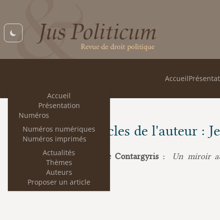
Accueil
Présentat
Accueil
Présentation
Numéros
Les articles de l'auteur : 
Numéros numériques
Numéros imprimés
Actualités
Jean-Baptiste Contargyris :
Un miroir au
Thèmes
République
Auteurs
Proposer un article