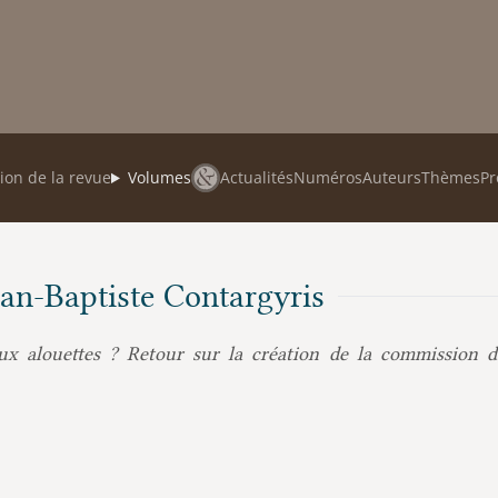
ion de la revue
Volumes
Actualités
Numéros
Auteurs
Thèmes
Pr
Jean-Baptiste Contargyris
x alouettes ? Retour sur la création de la commission de