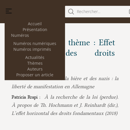
Rechercher...
Accueil
Présentation
Numéros
Les articles du thème : Effet
Numéros numériques
Numéros imprimés
horizontal des droits
Actualités
fondamentaux
Thèmes
Auteurs
Proposer un article
De la bière et des nazis : la
Thomas Hochmann :
liberté de manifestation en Allemagne
À la recherche de la loi (perdue).
Patricia Rrapi :
À propos de Th. Hochmann et J. Reinhardt (dir.),
L’effet horizontal des droits fondamentaux (2018)