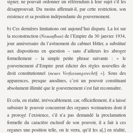
signer, ne pouvait ordonner un référendum à leur sujet s’il les
désapprouvait. Du moins affirmait-il, par cette restriction, son
existence et sa position indépendante du gouvernement.
b) Ces dernières limitations ont aujourd’hui disparu. La loi sur
la reconstruction (
Neuaufbau
) de l’Empire du 30 janvier 1934,
jour anniversaire du l’avènement du cabinet Hitler, a substitué
aux dispositions en question – sans d’ailleurs les abroger
formellement – la simple petite phrase suivante : « le
gouvernement d’Empire peut édicter des règles nouvelles de
droit constitutionnel (
neues Verfassungsrecht
)[ »]. Sous des
apparences, presque anodines, c’est un pouvoir constituant
absolument illimité que le gouvernement s’est fait reconnaître.
Et cela, en réalité, irrévocablement, car, officiellement, il a laissé
subsister le pouvoir concurrent des organes weimariens dont il
a prorogé l’existence, s’il n’a pas demandé la proclamation
formelle du caractère exclusif de son pouvoir, il a fait à ces
organes une position telle, on le verra, qu’il les a[,] en réalité,