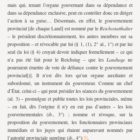
mais qui, tenant l’organe gouvernant dans sa dépendance et
dans sa dépendance exclusive, peut en contrôler donc en diriger
l’action à sa guise… Désormais, en effet, le gouvernement
provincial [de chaque Land] est nommé par le
Reichsstatthalter
– le président discrétionnairement, les autres membres sur sa
proposition – et révocable par lui (§ 1, (1), 2° al., 1°) et par lui
seul (la loi (§ 4) croyait devoir indiquer formellement – ce qui
n’a pas été fait pour le Reichstag – que les
Landtage
ne
pourraient émettre de vote de défiance contre le gouvernement
provincial[)]. Il n’est dès lors qu’un organe auxiliaire et
subordonné, un instrument du gouverneur. Comme un chef
d’État, celui-ci – qui peut présider les séances du gouvernement
(al. 3) – promulgue et publie toutes les lois provinciales, même
– en fait, dès l’origine il n’y en eut pas d’autres – les lois
gouvernementales (
ib
., 3°) ; nomme et révoque, sur la
proposition du gouvernement, les fonctionnaires provinciaux
immédiats et les juges qui étaient auparavant nommés par
l’autorité provinciale suprême (
ib.
, 4°)
.