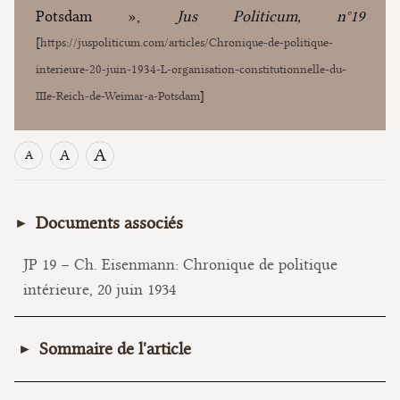
Potsdam »,
Jus Politicum, n°19
[
https://juspoliticum.com/articles/Chronique-de-politique-
interieure-20-juin-1934-L-organisation-constitutionnelle-du-
IIIe-Reich-de-Weimar-a-Potsdam
]
A
A
A
Documents associés
JP 19 – Ch. Eisenmann: Chronique de politique
intérieure, 20 juin 1934
Sommaire de l'article
I