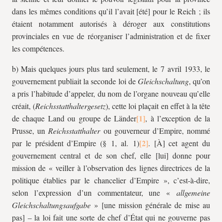
dans les mêmes conditions qu’il l’avait [été] pour le Reich ; ils
étaient notamment autorisés à déroger aux constitutions
provinciales en vue de réorganiser l’administration et de fixer
les compétences.
b) Mais quelques jours plus tard seulement, le 7 avril 1933, le
gouvernement publiait la seconde loi de
Gleichschaltung
, qu’on
a pris l’habitude d’appeler, du nom de l’organe nouveau qu’elle
créait, (
Reichsstatthaltergesetz
), cette loi plaçait en effet à la tête
de chaque Land ou groupe de Länder
, à l’exception de la
Prusse, un
Reichsstatthalter
ou gouverneur d’Empire, nommé
par le président d’Empire (§ 1, al. 1)
. [À] cet agent du
gouvernement central et de son chef, elle [lui] donne pour
mission de « veiller à l’observation des lignes directrices de la
politique établies par le chancelier d’Empire », c’est-à-dire,
selon l’expression d’un commentateur, une «
allgemeine
Gleichschaltungsaufgabe
» [une mission générale de mise au
pas] – la loi fait une sorte de chef d’État qui ne gouverne pas