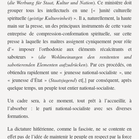
(
die Werbung für Staat, Kultur und Nation
). Ce ministère doit
grouper tous les intellectuels en une [« ]unité culturelle
spirituelle (
geistige Kultureinheit
) ». Il a, naturellement, la haute
main sur la presse, un des principaux instruments de cette vaste
entreprise de compression-conformation spirituelle, sur cette
presse à laquelle les maîtres assignent cyniquement pour rôle
d’« imposer l’orthodoxie aux éléments récalcitrants et
saboteurs » (
die Wohlmeinungen den renitenten und
sabotierenden Elementen aufzudrücken
). Par ces procédés, on
obtiendra rapidement une « jeunesse national-socialiste », une
« jeunesse d’État » (
Staatsjugend
) et[,] par conséquent, après
quelque temps, un peuple tout entier national-socialiste.
Un cadre sera, à ce moment, tout prêt à l’accueillir, à
l’absorber : le parti national-socialiste avec ses diverses
formations.
La dictature hitlérienne, comme la fasciste, ne se contente en
effet pas de l’idée de maintenir le peuple en respect par la force