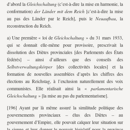
d’abord la
Gleichschaltung
(c’est-à-dire la mise en harmonie, la
conformation)
der Länder mit dem Reich
[c’est-à-dire la mise
au pas des Länder par le Reich], puis le
Neuaufbau
, la
reconstruction du Reich.
a) Une première « loi de
Gleichschaltung
» du 31 mars 1933,
qui se donnait elle-même pour provisoire, prescrivait la
dissolution des Diètes provinciales [des Parlements des États
fédérés] – ainsi d’ailleurs que des conseils des
Selbstverwaltungskörper
[des collectivités locales] et la
formation de nouvelles assemblées d’après les chiffres des
élections au Reichstag, à l’exclusion naturellement des voix
communistes. Elle réalisait ainsi la «
parlamentarische
Gleichschaltung
» [la mise au pas du parlementarisme].
[196] Ayant par là même assuré la similitude politique des
gouvernements provinciaux – élus des Diètes – au
gouvernement d’Empire, elle pouvait calquer leur situation sur
la sienne et leur donner le pouvoir législatif pour la province