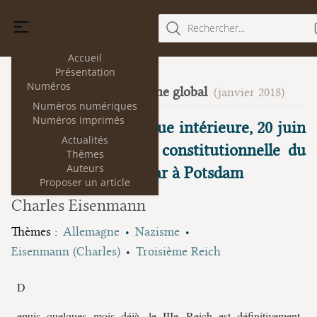
Rechercher...
Accueil
Présentation
Numéros
Constitutionnalisme global
19
(janvier 2018)
Numéros numériques
Numéros imprimés
Chronique de politique intérieure, 20 juin
Actualités
1934. L’organisation constitutionnelle du
Thèmes
Auteurs
IIIe Reich : de Weimar à Potsdam
Proposer un article
Charles Eisenmann
Thèmes :
Allemagne
Nazisme
Eisenmann (Charles)
Troisième Reich
D
epuis quelques mois déjà, le IIIe Reich est définitivement