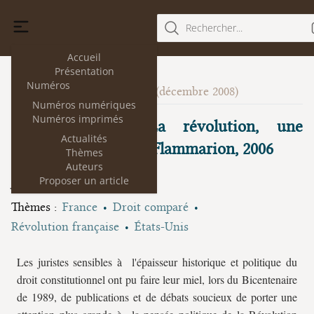
Rechercher...
Accueil
Présentation
Numéros
Le droit politique
1
(décembre 2008)
Numéros numériques
Numéros imprimés
Annie Jourdan, La révolution, une
Actualités
exception française, Flammarion, 2006
Thèmes
Auteurs
Jacky Hummel
Proposer un article
Thèmes :
France
Droit comparé
Révolution française
États-Unis
Les juristes sensibles à l'épaisseur historique et politique du
droit constitutionnel ont pu faire leur miel, lors du Bicentenaire
de 1989, de publications et de débats soucieux de porter une