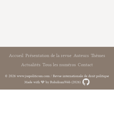
Accueil
Présentation de la revue
Auteurs
Thèmes
Actualités
Tous les numéros
Contact
© 2026 www.juspoliticum.com / Revue internationale de droit politique
Made with 🩶 by RubidiumWeb (2026) .