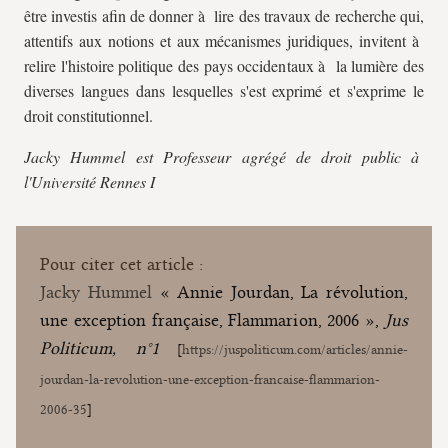
être investis afin de donner à lire des travaux de recherche qui,
attentifs aux notions et aux mécanismes juridiques, invitent à
relire l'histoire politique des pays occidentaux à la lumière des
diverses langues dans lesquelles s'est exprimé et s'exprime le
droit constitutionnel.
Jacky Hummel est Professeur agrégé de droit public à
l'Université Rennes I
Pour citer cet article :
Jacky Hummel
« Annie Jourdan, La révolution,
une exception française, Flammarion, 2006 »,
Jus
Politicum, n°1
[
https://juspoliticum.com/articles/annie-
jourdan-la-revolution-une-exception-francaise-flammarion-
2006-35
]