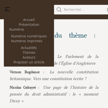
Rechercher...
Accueil
Présentation
Numéros
Les articles du thème :
Numéros numériques
Numéros imprimés
Angleterre
Actualités
Thèmes
Le Parlement de la
Cécile Guérin-Bargues :
Auteurs
Proposer un article
Réforme et la naissance de l’Église d’Angleterre
La nouvelle constitution
Vernon Bogdanor :
britannique. Vers une constitution écrite ?
Une page de l’histoire de la
Nicolas Gabayet :
pensée du droit administratif : le « moment
Dicey »