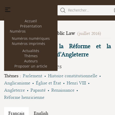
Rechercher...
Accueil
Présentation
Numéros
Foundations of Public Law
16
(juillet 2016)
Numéros numériques
Numéros imprimés
Le Parlement de la Réforme et la
Actualités
naissance de l’Église d’Angleterre
Thèmes
Auteurs
Cécile Guérin-Bargues
Proposer un article
Thèmes :
Parlement
Histoire constitutionnelle
Anglicanisme
Église et État
Henri VIII
Angleterre
Papauté
Renaissance
Réforme henricienne
Français
English