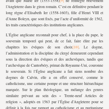
avant que Marie Ier (1553-1558)
ne réintègre brièvement
l’Angleterre dans le giron romain. C’est en définitive pendant le
long règne d’Elisabeth Ier (1558-1603), fille d’Henri VIII et
d’Anne Boleyn, que sont fixés, par l’acte d’uniformité de 1562,
les traits caractéristiques des institutions anglicanes.
L’Église anglicane reconnaît pour chef, à la place du pape, le
souverain temporel qui peut, de ce fait, faire élire par les
chapitres les évêques de son choix
. Le dogme,
l’administration et la discipline du clergé demeurent cependant
sous la direction des évêques et des archevêques, tandis que
l’archevêque de Cantorbéry, primat du Royaume-Uni, couronne
le souverain. Si l’Église anglicane a fait siens nombre des
dogmes de Calvin, elle a en effet conservé, comme le
catholicisme, une certaine pompe et une structure hiérarchique
marquée. Sur le plan théologique, un mélange des genres
similaire prévaut au sein des « Trente-neuf Articles de
religion », adoptés en 1563 par l’Église d’Angleterre pour se
définir à la fois par rapport au catholicisme et au puritanisme