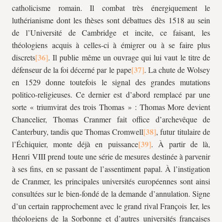
catholicisme romain. Il combat très énergiquement le
luthérianisme dont les thèses sont débattues dès 1518 au sein
de l’Université de Cambridge et incite, ce faisant, les
théologiens acquis à celles-ci à émigrer ou à se faire plus
discrets
. Il publie même un ouvrage qui lui vaut le titre de
défenseur de la foi décerné par le pape
. La chute de Wolsey
en 1529 donne toutefois le signal des grandes mutations
politico-religieuses. Ce dernier est d’abord remplacé par une
sorte « triumvirat des trois Thomas » : Thomas More devient
Chancelier, Thomas Cranmer fait office d’archevêque de
Canterbury, tandis que Thomas Cromwell
, futur titulaire de
l’Échiquier, monte déjà en puissance
. À partir de là,
Henri VIII prend toute une série de mesures destinée à parvenir
à ses fins, en se passant de l’assentiment papal. À l’instigation
de Cranmer, les principales universités européennes sont ainsi
consultées sur le bien-fondé de la demande d’annulation. Signe
d’un certain rapprochement avec le grand rival François Ier, les
théologiens de la Sorbonne et d’autres universités françaises