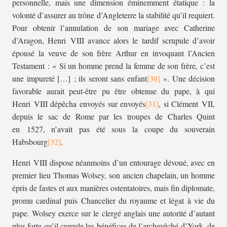
personnelle, mais une dimension éminemment étatique : la
volonté d’assurer au trône d’Angleterre la stabilité qu’il requiert.
Pour obtenir l’annulation de son mariage avec Catherine
d’Aragon, Henri VIII avance alors le tardif scrupule d’avoir
épousé la veuve de son frère Arthur en invoquant l’Ancien
Testament : « Si un homme prend la femme de son frère, c’est
une impureté […] ; ils seront sans enfant
». Une décision
favorable aurait peut-être pu être obtenue du pape, à qui
Henri VIII dépêcha envoyés sur envoyés
, si Clément VII,
depuis le sac de Rome par les troupes de Charles Quint
en 1527, n’avait pas été sous la coupe du souverain
Habsbourg
.
Henri VIII dispose néanmoins d’un entourage dévoué, avec en
premier lieu Thomas Wolsey, son ancien chapelain, un homme
épris de fastes et aux manières ostentatoires, mais fin diplomate,
promu cardinal puis Chancelier du royaume et légat à vie du
pape. Wolsey exerce sur le clergé anglais une autorité d’autant
plus forte qu’il cumule les bénéfices de l’archevêché d’York, de