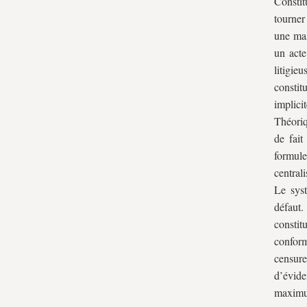
Constitu
tourner
une mas
un acte
litigi
constit
implic
Théoriq
de fait
formule
central
Le syst
défaut.
constit
conform
censur
d’évid
maximum