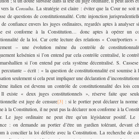
tion ; si un doute subsiste dans la tête du juge ordinaire, il peut alors et
 vers la
Consulta
. La stratégie est claire : éviter que la Cour ne soit
se de questions de constitutionnalité. Cette injonction jurisprudentiell
 de confiance envers les juges ordinaires, regardés aptes à analyser s
euse est conforme à la Constitution… donc aptes à opérer un co
utionnalité de la loi. Car cette lecture des relations « Cour/portiers »
itement – une évolution même du contrôle de constitutionnalité
uement kelsénien si l’on entend par cela contrôle centralisé, le contr
 marshallien si l’on entend par cela système décentralisé. S. Casses
 percutante – écrit : « la question de constitutionnalité est soumise à 
isation seulement si cela peut impliquer une déclaration d’inconstitutionn
ème italien est devenu un contrôle de constitutionnalité des lois cent
 Il existe « deux juges constitutionnels », réserve faite que seu
utionnelle est juge de censure
: si le portier peut déclarer la norme 
e à la Constitution, il ne peut pas la déclarer non conforme à la Constit
er. Le juge ordinaire ne peut être qu’un législateur positif. Le 
ence : on demande au portier d’être un gardien tolérant, devant c
 à concilier la loi déférée avec la Constitution. La recherche de co