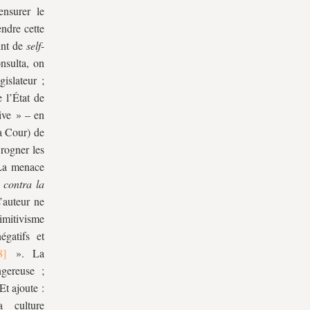
nsurer le
endre cette
int de
self-
nsulta, on
gislateur ;
 l’État de
tive » – en
la Cour) de
 rogner les
 La menace
«
contra la
’auteur ne
imitivisme
égatifs et
». La
ngereuse ;
 Et ajoute :
 culture