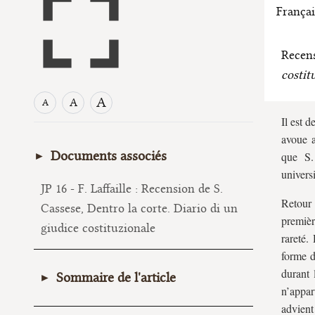
Françai
Recen
costit
A
A
A
I
l est d
avoue a
Documents associés
que S.
universi
JP 16 - F. Laffaille : Recension de S.
Retour 
Cassese, Dentro la corte. Diario di un
premièr
giudice costituzionale
rareté
forme d
durant 
Sommaire de l'article
n’appar
advient
I. Les yeux sur la Cour : le juge au