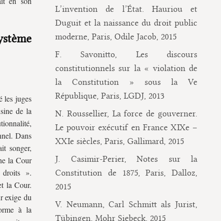
aît en son
L’invention de l’État. Hauriou et
Duguit et la naissance du droit public
moderne, Paris, Odile Jacob, 2015
ystème
F. Savonitto, Les discours
constitutionnels sur la « violation de
la Constitution » sous la Ve
République, Paris, LGDJ, 2013
 les juges
sine de la
N. Roussellier, La force de gouverner.
tionnalité,
Le pouvoir exécutif en France XIXe –
nnel. Dans
XXIe siècles, Paris, Gallimard, 2015
ait songer,
J. Casimir-Perier, Notes sur la
he la Cour
 droits ».
Constitution de 1875, Paris, Dalloz,
et la Cour.
2015
ur exige du
V. Neumann, Carl Schmitt als Jurist,
forme à la
Tübingen, Mohr Siebeck, 2015