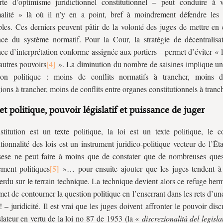
rte d’optimisme juridictionnel constitutionnel – peut conduire à 
alité » là où il n’y en a point, bref à moindrement défendre les 
ables. Ces derniers peuvent pâtir de la volonté des juges de mettre en
ce du système normatif. Pour la Cour, la stratégie de décentralis
nce d’interprétation conforme assignée aux portiers – permet d’éviter « l
autres pouvoirs
». La diminution du nombre de saisines implique u
tion politique : moins de conflits normatifs à trancher, moins d
gions à trancher, moins de conflits entre organes constitutionnels à tranch
et politique, pouvoir législatif et puissance de juger
titution est un texte politique, la loi est un texte politique, le c
utionnalité des lois est un instrument juridico-politique vecteur de l’Éta
ese ne peut faire à moins que de constater que de nombreuses ques
ment politiques
»… pour ensuite ajouter que les juges tendent à 
erdu sur le terrain technique. La technique devient alors ce refuge he
met de contourner la question politique en l’enserrant dans les rets d’un
! – juridicité. Il est vrai que les juges doivent affronter le pouvoir disc
slateur en vertu de la loi no 87 de 1953 (la «
discrezionalità del legisla