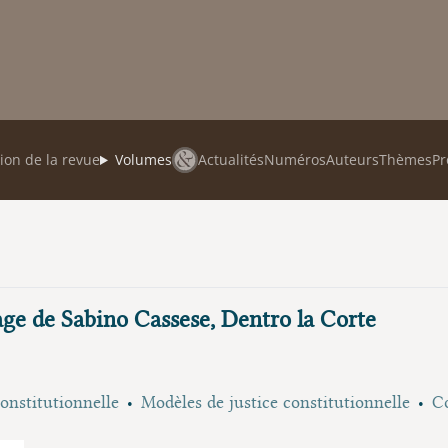
ion de la revue
Volumes
Actualités
Numéros
Auteurs
Thèmes
Pr
age de Sabino Cassese, Dentro la Corte
constitutionnelle
Modèles de justice constitutionnelle
Co