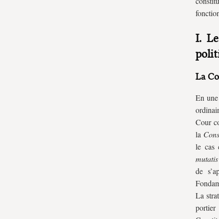
constit
Le personnel de la Cour
fonctio
Humains, trop humains
I. L
La Cour et le culte du secret : un juge
poli
sans passé
Pour terminer par une nomination.
La Cou
Cassese, entre Ciampi et Berlusconi
En une 
ordinai
Cour co
la
Cons
le cas 
mutatis
de s’a
Fondame
La stra
portie