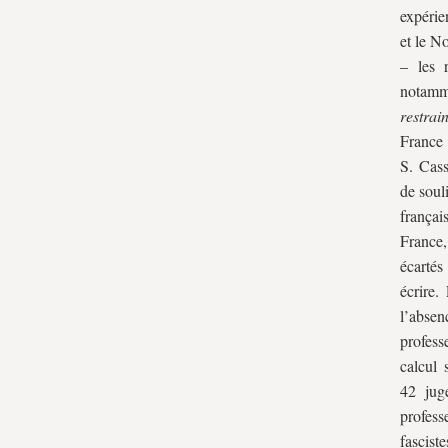
expérie
sein du système politico-
et le N
constitutionnel
– les 
La Cour et ses « portiers »
notamme
Droit et politique, pouvoir législatif et
restrain
puissance de juger
France 
S. Cass
Droit à l’égalité, égalité des droits
de soul
Droit à l’égalité, égalité des droits (2).
françai
« Pourquoi le pape n’est-il pas resté en
France,
Avignon ? »
écartés
Les conflits État/Régions
écrire.
L’article 77 C : le gouvernement-
l’abse
profess
législateur au temps de l’urgence, de
calcul 
l’extraordinaire et de la nécessité
42 jug
Les conflits d’attribution entre organes
profess
constitutionnels de l’État
fascist