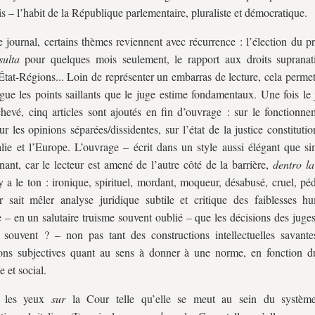
is – l’habit de la République parlementaire, pluraliste et démocratique.
 journal, certains thèmes reviennent avec récurrence : l’élection du p
ulta
pour quelques mois seulement, le rapport aux droits supranat
 État-Régions... Loin de représenter un embarras de lecture, cela perme
gue les points saillants que le juge estime fondamentaux. Une fois le 
hevé, cinq articles sont ajoutés en fin d’ouvrage : sur le fonctionne
ur les opinions séparées/dissidentes, sur l’état de la justice constitutio
talie et l’Europe. L’ouvrage – écrit dans un style aussi élégant que s
nant, car le lecteur est amené de l’autre côté de la barrière,
dentro l
 y a le ton : ironique, spirituel, mordant, moqueur, désabusé, cruel, 
r sait mêler analyse juridique subtile et critique des faiblesses hu
e – en un salutaire truisme souvent oublié – que les décisions des juge
, souvent ? – non pas tant des constructions intellectuelles savant
ions subjectives quant au sens à donner à une norme, en fonction d
e et social.
s les yeux
sur
la Cour telle qu’elle se meut au sein du système 