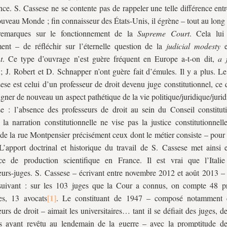
nce. S. Cassese ne se contente pas de rappeler une telle différence ent
ouveau Monde ; fin connaisseur des États-Unis, il égrène – tout au long
remarques sur le fonctionnement de la
Supreme Court
. Cela lui
nt – de réfléchir sur l’éternelle question de la
judicial modesty
e
t
. Ce type d’ouvrage n’est guère fréquent en Europe a-t-on dit,
a f
; J. Robert et D. Schnapper n’ont guère fait d’émules. Il y a plus. Le
ese est celui d’un professeur de droit devenu juge constitutionnel, ce
igner de nouveau un aspect pathétique de la vie politique/juridique/jurid
se : l’absence des professeurs de droit au sein du Conseil constitut
 la narration constitutionnelle ne vise pas la justice constitutionnell
 de la rue Montpensier précisément ceux dont le métier consiste – pour
 L’apport doctrinal et historique du travail de S. Cassese met ainsi 
nce de production scientifique en France. Il est vrai que l’Itali
eurs-juges. S. Cassese – écrivant entre novembre 2012 et août 2013 – 
suivant : sur les 103 juges que la Cour a connus, on compte 48 pr
es, 13 avocats
. Le constituant de 1947 – composé notamment 
eurs de droit – aimait les universitaires… tant il se défiait des juges, d
es ayant revêtu au lendemain de la guerre – avec la promptitude de