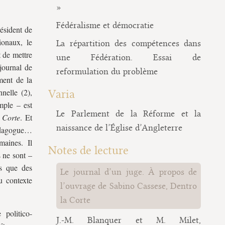
»
Fédéralisme et démocratie
résident de
ionaux, le
La répartition des compétences dans
t de mettre
une Fédération. Essai de
journal de
reformulation du problème
ment de la
nnelle (2),
Varia
imple – est
Le Parlement de la Réforme et la
a Corte
. Et
naissance de l’Église d’Angleterre
pédagogue…
maines. Il
Notes de lecture
s ne sont –
es que des
Le journal d’un juge. À propos de
u contexte
l’ouvrage de Sabino Cassese, Dentro
la Corte
politico-
J.-M. Blanquer et M. Milet,