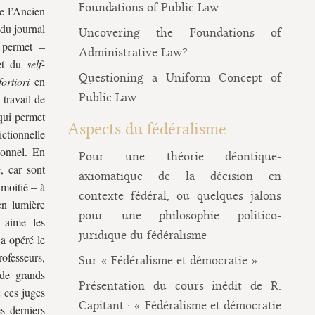
Foundations of Public Law
re l’Ancien
 du journal
Uncovering the Foundations of
 permet –
Administrative Law?
t du
self-
Questioning a Uniform Concept of
ortiori
en
Public Law
 travail de
 qui permet
Aspects du fédéralisme
ictionnelle
ionnel. En
Pour une théorie déontique-
e, car sont
axiomatique de la décision en
 moitié – à
contexte fédéral, ou quelques jalons
en lumière
pour une philosophie politico-
e aime les
juridique du fédéralisme
a opéré le
ofesseurs,
Sur « Fédéralisme et démocratie »
de grands
Présentation du cours inédit de R.
e ces juges
Capitant : « Fédéralisme et démocratie
s derniers