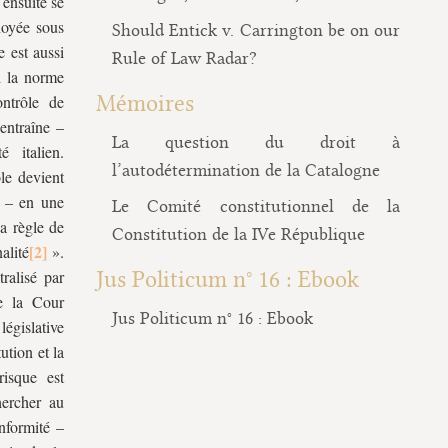
 ensuite se
 noyée sous
Should Entick v. Carrington be on our
e est aussi
Rule of Law Radar?
i la norme
Mémoires
ntrôle de
 entraîne –
La question du droit à
 italien.
l’autodétermination de la Catalogne
ôle devient
e – en une
Le Comité constitutionnel de la
la règle de
Constitution de la IVe République
alité
».
ralisé par
Jus Politicum n° 16 : Ebook
le la Cour
Jus Politicum n° 16 : Ebook
législative
ution et la
risque est
hercher au
nformité –