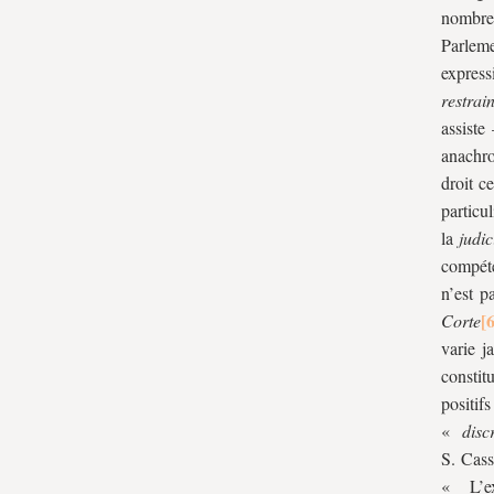
nombre
Parleme
express
restrain
assiste
anachro
droit c
particu
la
judi
compéte
n’est p
Corte
varie j
constit
positi
«
disc
S. Cass
« L’ex