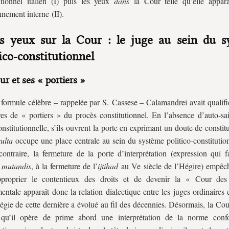
utionnel italien (I) puis les yeux
dans
la Cour telle qu’elle appar
nnement interne (II).
es yeux sur la Cour : le juge au sein du s
tico-constitutionnel
r et ses « portiers »
formule célèbre – rappelée par S. Cassese – Calamandrei avait qualifié
res de « portiers » du procès constitutionnel. En l’absence d’auto-sai
nstitutionnelle, s’ils ouvrent la porte en exprimant un doute de constitu
ulta
occupe une place centrale au sein du système politico-constitutio
contraire, la fermeture de la porte d’interprétation (expression qui f
 mutandis
, à la fermeture de l’
ijtihad
au Ve siècle de l’Hégire) empêc
pproprier le contentieux des droits et de devenir la « Cour des
ntale apparaît donc la relation dialectique entre les juges ordinaires 
tégie de cette dernière a évolué au fil des décennies. Désormais, la Co
r qu’il opère de prime abord une interprétation de la norme con