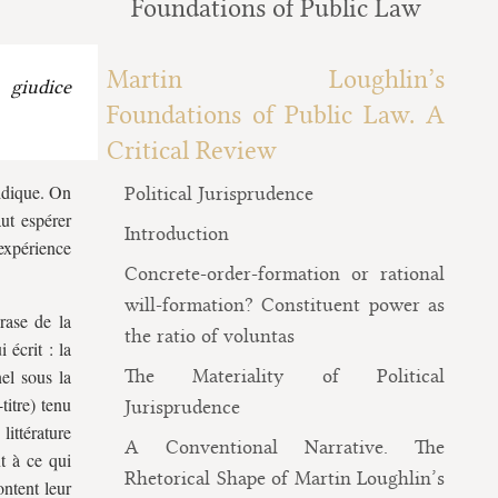
Foundations of Public Law
Martin Loughlin’s
 giudice
Foundations of Public Law. A
Critical Review
uridique. On
Political Jurisprudence
aut espérer
Introduction
xpérience
Concrete-order-formation or rational
will-formation? Constituent power as
rase de la
the ratio of voluntas
 écrit : la
nel sous la
The Materiality of Political
titre) tenu
Jurisprudence
ittérature
A Conventional Narrative. The
nt à ce qui
Rhetorical Shape of Martin Loughlin’s
ontent leur