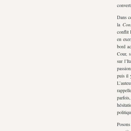
Cour des droits/Cour des conflits
convert
Loi électorale. À propos du porcellum (loi
Dans ce
no 270 de 2005)
la
Cons
Droit supranational et dialogue des juges
conflit
II. Les yeux dans la Cour : le
en exer
fonctionnement interne de la
bord ac
juridiction
Cour, s
sur l’I
La non admissibilité, ou comment ne pas
passion
décider
puis il
Du précédent en pays italien de civil law
L’auteu
Le style des décisions
rappell
Le rejet des opinions séparées/dissidentes,
parfois
ou le mythe de la collégialité unanimiste
hésitat
L’audience publique, ce rite inutile
politiqu
L’élection du président de la Cour, une
Poson
obsession partagée