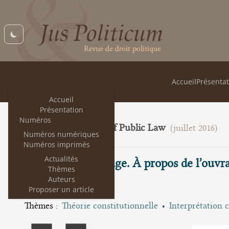
Accueil
Présentat
Accueil
Présentation
Numéros
Foundations of Public Law
16
(juillet 2016)
Numéros numériques
Numéros imprimés
Actualités
Le journal d’un juge. À propos de l’ouvr
Thèmes
Auteurs
Franck Laffaille
Proposer un article
Thèmes :
Théorie constitutionnelle
Interprétation 