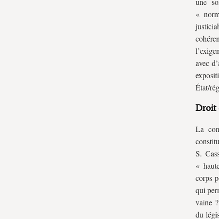
une so
« norm
justici
cohéren
l’exige
avec d’
exposi
État/ré
Droit 
La cons
constit
S. Cass
« haute
corps p
qui per
vaine ?
du légi