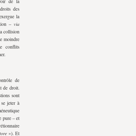
voir de la
droits des
 exergue la
ation –
via
a collision
ne moindre
e conflits
er.
ontrôle de
t de droit.
tions sont
se jeter à
rméneutique
e pure – et
rétionnaire
tore
»). Et