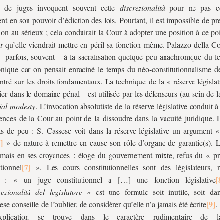
 de juges invoquent souvent cette
discrezionalità
pour ne pas ce
nt en son pouvoir d’édiction des lois. Pourtant, il est impossible de pr
ion au sérieux ; cela conduirait la Cour à adopter une position à ce po
t
qu’elle viendrait mettre en péril sa fonction même. Palazzo della Co
 – parfois, souvent – à la sacralisation quelque peu anachronique du lé
nique car on pensait enraciné le temps du néo-constitutionnalisme de
entré sur les droits fondamentaux. La technique de la « réserve législa
lier dans le domaine pénal – est utilisée par les défenseurs (au sein de 
cial modesty
. L’invocation absolutiste de la réserve législative conduit à
nces de la Cour au point de la dissoudre dans la vacuité juridique.
as de peu : S. Cassese voit dans la réserve législative un argument 
» de nature à remettre en cause son rôle d’organe de garantie(s). L
amais en ses croyances : éloge du gouvernement mixte, refus du « pr
utionnel
». Les cours constitutionnelles sont des législateurs, n
fs : « un juge constitutionnel a […] une fonction législative
rezionalità del legislatore
» est une formule soit inutile, soit da
ese conseille de l’oublier, de considérer qu’elle n’a jamais été écrite
.
plication se trouve dans le caractère rudimentaire de la