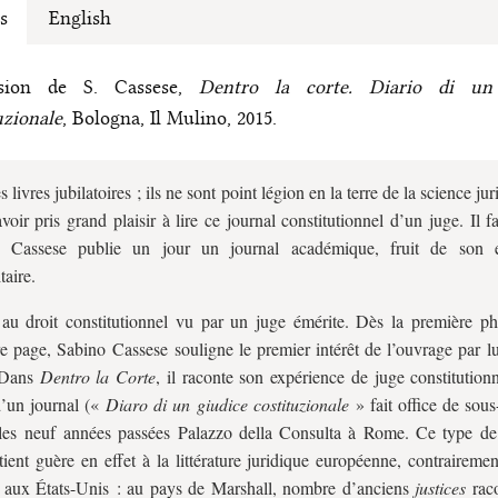
s
English
sion de S. Cassese,
Dentro la corte. Diario di un
uzionale
, Bologna, Il Mulino, 2015.
es livres jubilatoires ; ils ne sont point légion en la terre de la science j
voir pris grand plaisir à lire ce journal constitutionnel d’un juge. Il f
 Cassese publie un jour un journal académique, fruit de son e
taire.
au droit constitutionnel vu par un juge émérite. Dès la première ph
e page, Sabino Cassese souligne le premier intérêt de l’ouvrage par lui
. Dans
Dentro la Corte
, il raconte son expérience de juge constitution
’un journal («
Diaro di un giudice costituzionale
» fait office de sous-
les neuf années passées Palazzo della Consulta à Rome. Ce type de l
tient guère en effet à la littérature juridique européenne, contraireme
 aux États-Unis : au pays de Marshall, nombre d’anciens
justices
rac