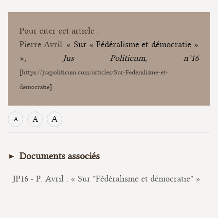
Pour citer cet article :
Pierre Avril
« Sur « Fédéralisme et démocratie »
»,
Jus Politicum, n°16
[
https://juspoliticum.com/articles/Sur-Federalisme-et-
democratie
]
A
A
A
Documents associés
JP16 - P. Avril : « Sur "Fédéralisme et démocratie" »