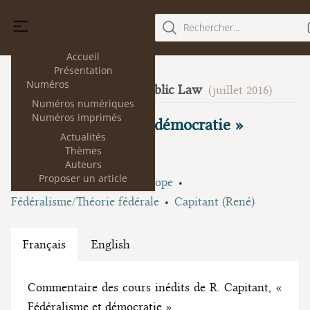
Rechercher...
Accueil
Présentation
Numéros
Foundations of Public Law
16
(juillet 2016)
Numéros numériques
Numéros imprimés
Sur « Fédéralisme et démocratie »
Actualités
Thèmes
Pierre Avril
Auteurs
Proposer un article
Thèmes :
Démocratie
Europe
Fédéralisme/Théorie fédérale
Capitant (René)
Français
English
Commentaire des cours inédits de R. Capitant, «
Fédéralisme et démocratie »