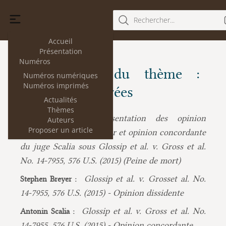
Rechercher...
Accueil
Présentation
Numéros
Les articles du thème :
Numéros numériques
Numéros imprimés
Opinions séparées
Actualités
Thèmes
Présentation des opinion
Wanda Mastor :
Auteurs
Proposer un article
dissidente du juge Breyer et opinion concordante
du juge Scalia sous Glossip et al. v. Gross et al.
No. 14-7955, 576 U.S. (2015) (Peine de mort)
Glossip et al. v. Grosset al. No.
Stephen Breyer :
14-7955, 576 U.S. (2015) - Opinion dissidente
Glossip et al. v. Gross et al. No.
Antonin Scalia :
14-7955, 576 U.S. (2015) - Opinion concordante