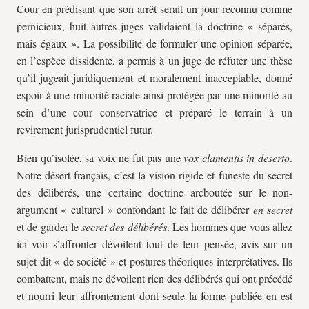
Cour en prédisant que son arrêt serait un jour reconnu comme
pernicieux, huit autres juges validaient la doctrine « séparés,
mais égaux ». La possibilité de formuler une opinion séparée,
en l’espèce dissidente, a permis à un juge de réfuter une thèse
qu’il jugeait juridiquement et moralement inacceptable, donné
espoir à une minorité raciale ainsi protégée par une minorité au
sein d’une cour conservatrice et préparé le terrain à un
revirement jurisprudentiel futur.
Bien qu’isolée, sa voix ne fut pas une
vox clamentis in deserto
.
Notre désert français, c’est la vision rigide et funeste du secret
des délibérés, une certaine doctrine arcboutée sur le non-
argument « culturel » confondant le fait de délibérer
en secret
et de garder le
secret des délibérés
. Les hommes que vous allez
ici voir s’affronter dévoilent tout de leur pensée, avis sur un
sujet dit « de société » et postures théoriques interprétatives. Ils
combattent, mais ne dévoilent rien des délibérés qui ont précédé
et nourri leur affrontement dont seule la forme publiée en est