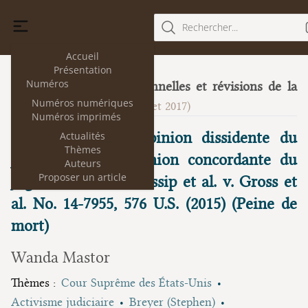
Rechercher...
Accueil
Présentation
Numéros
Cours constitutionnelles et révisions de la
18
Numéros numériques
Constitution
(juillet 2017)
Numéros imprimés
Présentation des opinion dissidente du
Actualités
Thèmes
juge Breyer et opinion concordante du
Auteurs
Proposer un article
juge Scalia sous Glossip et al. v. Gross et
al. No. 14-7955, 576 U.S. (2015) (Peine de
mort)
Wanda Mastor
Thèmes :
Cour Suprême des États-Unis
Activisme judiciaire
Breyer (Stephen)