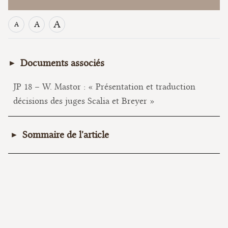
A
A
A
Documents associés
JP 18 – W. Mastor : « Présentation et traduction
décisions des juges Scalia et Breyer »
Sommaire de l'article
I. Présentation
II. Résumé de l’opinion majoritaire