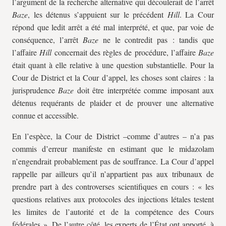
l’argument de la recherche alternative qui découlerait de l’arrêt
Baze
, les détenus s’appuient sur le précédent
Hill
. La Cour
répond que ledit arrêt a été mal interprété, et que, par voie de
conséquence, l’arrêt
Baze
ne le contredit pas : tandis que
l’affaire
Hill
concernait des règles de procédure, l’affaire
Baze
était quant à elle relative à une question substantielle. Pour la
Cour de District et la Cour d’appel, les choses sont claires : la
jurisprudence
Baze
doit être interprétée comme imposant aux
détenus requérants de plaider et de prouver une alternative
connue et accessible.
En l’espèce, la Cour de District –comme d’autres – n’a pas
commis d’erreur manifeste en estimant que le midazolam
n’engendrait probablement pas de souffrance. La Cour d’appel
rappelle par ailleurs qu’il n’appartient pas aux tribunaux de
prendre part à des controverses scientifiques en cours : « les
questions relatives aux protocoles des injections létales testent
les limites de l’autorité et de la compétence des Cours
fédérales ». De l’autre côté, les experts de l’État ont apporté, à