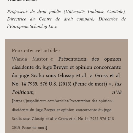
Professeur de droit public (Université Toulouse Capitole),
Directrice du Centre de droit comparé, Directrice de
l’European School of Law.
Pour citer cet article :
Wanda Mastor
« Présentation des opinion
dissidente du juge Breyer et opinion concordante
du juge Scalia sous Glossip et al. v. Gross et al.
No. 14-7955, 576 U.S. (2015) (Peine de mort) »,
Jus
Politicum, n°18
[
https://juspoliticum.com/articles/Presentation-des-opinion-
dissidente-du-juge-Breyer-et-opinion-concordante-du-juge-
Scalia-sous-Glossip-et-al-v-Gross-et-al-No-14-7955-576-U-S-
2015-Peine-de-mort
]