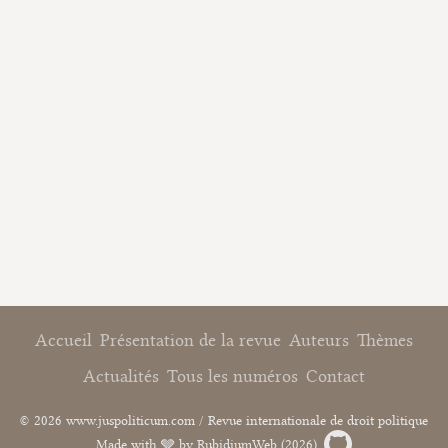
Accueil
Présentation de la revue
Auteurs
Thèmes
Actualités
Tous les numéros
Contact
© 2026 www.juspoliticum.com / Revue internationale de droit politique
Made with 🩶 by RubidiumWeb (2026) .