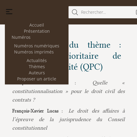
Rechercher...
Accueil
Présentation
Numéros
Les articles du thème :
Numéros numériques
Numéros imprimés
Question prioritaire de
Actualités
constitutionnalité (QPC)
Thèmes
Auteurs
Proposer un article
Quelle «
François Chénedé :
constitutionnalisation » pour le droit civil des
contrats ?
Le droit des affaires à
François-Xavier Lucas :
l’épreuve de la jurisprudence du Conseil
constitutionnel