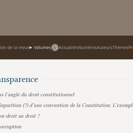
ion de la revue
Volumes
Actualités
Numéros
Auteurs
Thèmes
Pr
ransparence
s l’angle du droit constitutionnel
isparition (?) d’une convention de la Constitution. L’exempl
n-droit au droit ?
 corruption