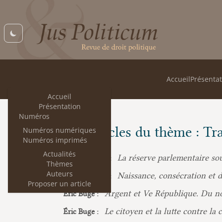
Accueil
Présentat
Accueil
Présentation
Numéros
Les articles du thème : T
Numéros numériques
Numéros imprimés
Actualités
La réserve parlementaire sou
Elina Lemaire :
Thèmes
Auteurs
Naissance, consécration et d
Elina Lemaire :
Proposer un article
Argent et Ve République. Du no
Éric Buge :
Le citoyen et la lutte contre la
Éric Buge :