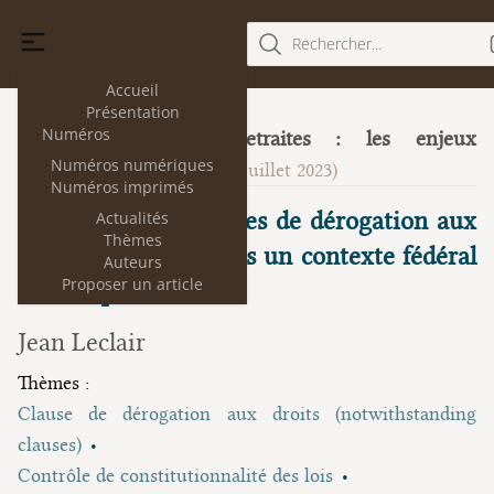
Rechercher...
Accueil
Présentation
Numéros
Réforme des retraites : les enjeux
30
Numéros numériques
constitutionnels
(juillet 2023)
Numéros imprimés
Le recours aux clauses de dérogation aux
Actualités
Thèmes
droits et libertés dans un contexte fédéral
Auteurs
Proposer un article
: l’exemple canadien
Jean Leclair
Thèmes :
Clause de dérogation aux droits (notwithstanding
clauses)
Contrôle de constitutionnalité des lois