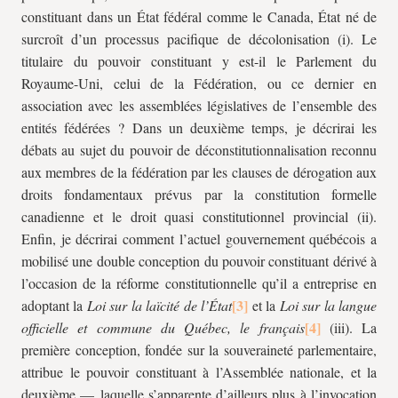
constituant dans un État fédéral comme le Canada, État né de
surcroît d’un processus pacifique de décolonisation (
i
). Le
titulaire du pouvoir constituant y est-il le Parlement du
Royaume-Uni, celui de la Fédération, ou ce dernier en
association avec les assemblées législatives de l’ensemble des
entités fédérées ? Dans un deuxième temps, je décrirai les
débats au sujet du pouvoir de déconstitutionnalisation reconnu
aux membres de la fédération par les clauses de dérogation aux
droits fondamentaux prévus par la constitution formelle
canadienne et le droit quasi constitutionnel provincial (
ii
).
Enfin, je décrirai comment l’actuel gouvernement québécois a
mobilisé une double conception du pouvoir constituant dérivé à
l’occasion de la réforme constitutionnelle qu’il a entreprise en
adoptant la
Loi sur la laïcité de l’État
et la
Loi sur la langue
officielle et commune du Québec, le français
(
iii
). La
première conception, fondée sur la souveraineté parlementaire,
attribue le pouvoir constituant à l’Assemblée nationale, et la
deuxième — laquelle s’apparente d’ailleurs plus à l’invocation