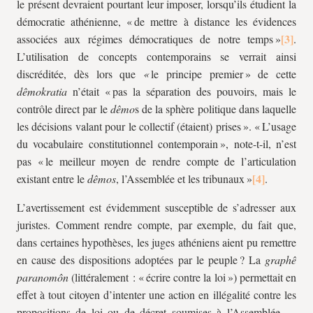
le présent devraient pourtant leur imposer, lorsqu’ils étudient la
démocratie athénienne, « de mettre à distance les évidences
associées aux régimes démocratiques de notre temps »
.
L’utilisation de concepts contemporains se verrait ainsi
discréditée, dès lors que
«
le principe premier » de cette
dêmokratia
n’était « pas la séparation des pouvoirs, mais le
contrôle direct par le
dêmo
s de la sphère politique dans laquelle
les décisions valant pour le collectif (étaient) prises ». «
L’usage
du vocabulaire constitutionnel contemporain », note-t-il, n’est
pas « le meilleur moyen de rendre compte de l’articulation
existant entre le
dêmos
, l’Assemblée et les tribunaux »
.
L’avertissement est évidemment susceptible de s’adresser aux
juristes. Comment rendre compte, par exemple, du fait que,
dans certaines hypothèses, les juges athéniens aient pu remettre
en cause des dispositions adoptées par le peuple ? La
graphê
paranomôn
(littéralement : « écrire contre la loi ») permettait en
effet à tout citoyen d’intenter une action en illégalité contre les
propositions de loi ou de décret soumises à l’Assemblée —