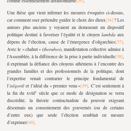
comme essentiellement déraisonnable
.
Une thèse que vient infirmer les mesures évoquées ci-dessus,
car comment oser prétendre guider le choix des dieux
? Les
auteurs plus anciens y voyaient au demeurant un dispositif
politique destiné à favoriser l’égalité et le citoyen
lambda
aux
dépens de l’élection, cause de l’émergence d’oligarchies
.
Avec le « chahut » (
thorubos
), manifestation collective admise à
l’Assemblée, à la différence de la prise à partie individuelle
,
il exprimait la défiance des citoyens athéniens à l’encontre des
grandes familles et des professionnels de la politique, dont
l’expertise venait contrarier le principe fondamental de
l’
isêgoriê
et l’idéal du « premier venu »
. C’est seulement à
e
la fin du xviii
siècle que ce mode de désignation se verra
discrédité, la théorie contractualiste du pouvoir exigeant
désormais un consentement des gouvernés (ou de certains
d’entre eux) que seule l’élection semblait en mesure
d’exprimer
.