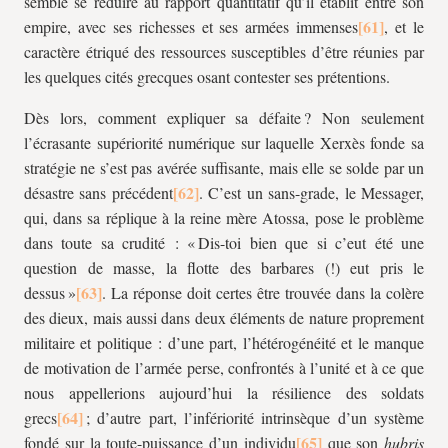
semble se réduire au rapport quantitatif qu’il établit entre son
empire, avec ses richesses et ses armées immenses
, et le
caractère étriqué des ressources susceptibles d’être réunies par
les quelques cités grecques osant contester ses prétentions.
Dès lors, comment expliquer sa défaite ? Non seulement
l’écrasante supériorité numérique sur laquelle Xerxès fonde sa
stratégie ne s’est pas avérée suffisante, mais elle se solde par un
désastre sans précédent
. C’est un sans-grade, le Messager,
qui, dans sa réplique à la reine mère Atossa, pose le problème
dans toute sa crudité : « Dis-toi bien que si c’eut été une
question de masse, la flotte des barbares (!) eut pris le
dessus »
. La réponse doit certes être trouvée dans la colère
des dieux, mais aussi dans deux éléments de nature proprement
militaire et politique : d’une part, l’hétérogénéité et le manque
de motivation de l’armée perse, confrontés à l’unité et à ce que
nous appellerions aujourd’hui la résilience des soldats
grecs
; d’autre part, l’infériorité intrinsèque d’un système
fondé sur la toute-puissance d’un individu
que son
hubris