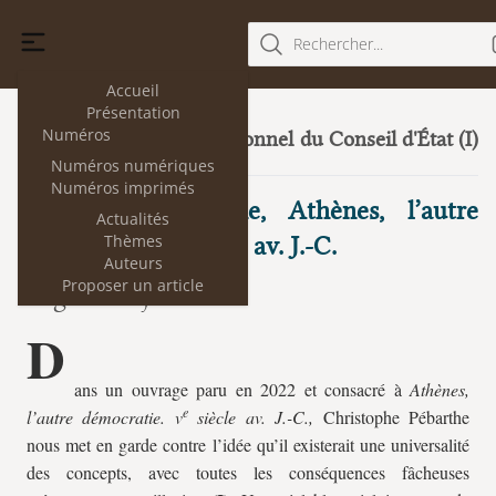
Rechercher...
Accueil
Présentation
Numéros
Le droit constitutionnel du Conseil d'État (I)
32
(juillet 2024)
Numéros numériques
Numéros imprimés
Christophe Pébarthe, Athènes, l’autre
Actualités
Thèmes
démocratie. Ve siècle av. J.-C.
Auteurs
Proposer un article
Serge Velley
D
ans un ouvrage paru en 2022 et consacré à
Athènes,
e
l’autre démocratie. v
siècle av. J.-C.,
Christophe Pébarthe
nous met en garde contre l’idée qu’il existerait une universalité
des concepts, avec toutes les conséquences fâcheuses