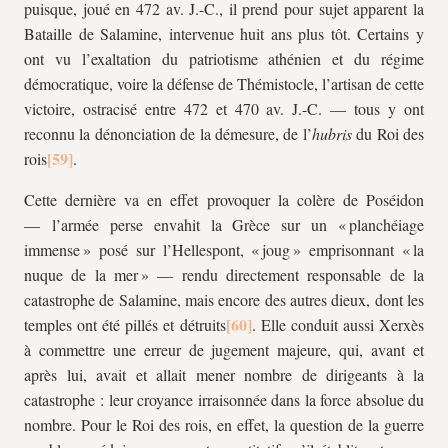
puisque, joué en 472 av. J.-C., il prend pour sujet apparent la
Bataille de Salamine, intervenue huit ans plus tôt. Certains y
ont vu l’exaltation du patriotisme athénien et du régime
démocratique, voire la défense de Thémistocle, l’artisan de cette
victoire, ostracisé entre 472 et 470 av. J.-C. — tous y ont
reconnu la dénonciation de la démesure, de l’
hubris
du Roi des
rois
.
Cette dernière va en effet provoquer la colère de Poséidon
— l’armée perse envahit la Grèce sur un « planchéiage
immense » posé sur l’Hellespont, « joug » emprisonnant « la
nuque de la mer » — rendu directement responsable de la
catastrophe de Salamine, mais encore des autres dieux, dont les
temples ont été pillés et détruits
. Elle conduit aussi Xerxès
à commettre une erreur de jugement majeure, qui, avant et
après lui, avait et allait mener nombre de dirigeants à la
catastrophe : leur croyance irraisonnée dans la force absolue du
nombre. Pour le Roi des rois, en effet, la question de la guerre