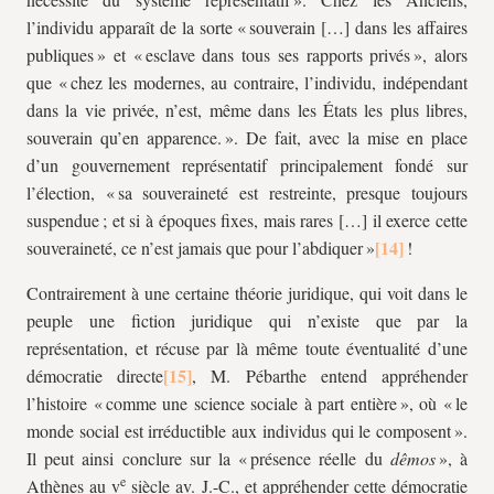
l’individu apparaît de la sorte « souverain […] dans les affaires
publiques » et « esclave dans tous ses rapports privés », alors
que « chez les modernes, au contraire, l’individu, indépendant
dans la vie privée, n’est, même dans les États les plus libres,
souverain qu’en apparence. ». De fait, avec la mise en place
d’un gouvernement représentatif principalement fondé sur
l’élection, « sa souveraineté est restreinte, presque toujours
suspendue ; et si à époques fixes, mais rares […] il exerce cette
souveraineté, ce n’est jamais que pour l’abdiquer »
!
Contrairement à une certaine théorie juridique, qui voit dans le
peuple une fiction juridique qui n’existe que par la
représentation, et récuse par là même toute éventualité d’une
démocratie directe
, M. Pébarthe entend appréhender
l’histoire « comme une science sociale à part entière », où « le
monde social est irréductible aux individus qui le composent ».
Il peut ainsi conclure sur la « présence réelle du
dêmos
», à
e
Athènes au v
siècle av. J.-C., et appréhender cette démocratie