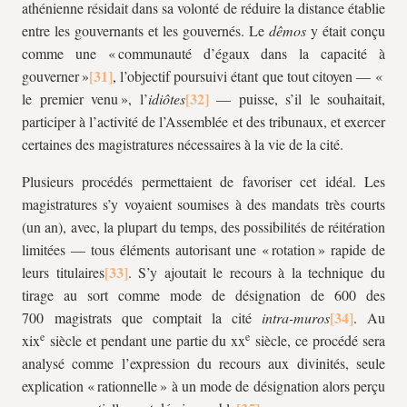
athénienne résidait dans sa volonté de réduire la distance établie
entre les gouvernants et les gouvernés. Le
dêmos
y était conçu
comme une « communauté d’égaux dans la capacité à
gouverner »
, l’objectif poursuivi étant que tout citoyen — «
le premier venu », l’
idiôtes
— puisse, s’il le souhaitait,
participer à l’activité de l’Assemblée et des tribunaux, et exercer
certaines des magistratures nécessaires à la vie de la cité.
Plusieurs procédés permettaient de favoriser cet idéal. Les
magistratures s’y voyaient soumises à des mandats très courts
(un an), avec, la plupart du temps, des possibilités de réitération
limitées — tous éléments autorisant une « rotation » rapide de
leurs titulaires
. S’y ajoutait le recours à la technique du
tirage au sort comme mode de désignation de 600 des
700 magistrats que comptait la cité
intra-muros
. Au
e
e
xix
siècle et pendant une partie du xx
siècle, ce procédé sera
analysé comme l’expression du recours aux divinités, seule
explication « rationnelle » à un mode de désignation alors perçu