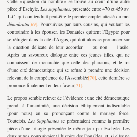
Cette « question du nombre » se trouve au cœur d’une autre
pièce d’Eschyle,
Les suppliantes
, présentée entre 470 et 459 av.
J.-C, qui contiendrait peut-être le premier emploi attesté du mot
dêmokratia
. Poursuivies par leurs cousins, qui veulent les
contraindre à les épouser, les Danaïdes quittent l’Égypte pour
se réfugier dans la cité d’Argos, qui doit alors se prononcer sur
la question délicate de leur accorder — ou non — l’asile.
Après un savoureux dialogue entre ces jeunes filles, qui ne
connaissent de monarchie que celle des pharaons, et le roi
d’une cité démocratique qui se refuse à prendre une décision
relevant de la compétence de l’Assemblée
, cette dernière se
prononce finalement en leur faveur
.
Le propos semble relever de l’évidence : une cité démocratique
prend, à l’unanimité, une décision éthiquement indiscutable
(pour nous) en se prononçant contre le mariage forcé.
Toutefois,
Les Suppliantes
se présentaient comme la première
pièce d’une trilogie présentée le même jour par Eschyle. Les
deux autres poursuivaient l’histoire des Danaïdes, et, si elles ne