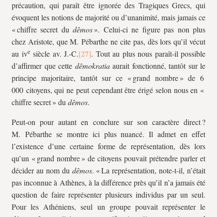
précaution, qui paraît être ignorée des Tragiques Grecs, qui
évoquent les notions de majorité ou d’unanimité, mais jamais ce
« chiffre secret du
dêmos
». Celui-ci ne figure pas non plus
chez Aristote, que M. Pébarthe ne cite pas, dès lors qu’il vécut
e
au iv
siècle av. J.-C.
. Tout au plus nous paraît-il possible
d’affirmer que cette
dêmokratia
aurait fonctionné, tantôt sur le
principe majoritaire, tantôt sur ce « grand nombre » de 6
000 citoyens, qui ne peut cependant être érigé selon nous en «
chiffre secret » du
dêmos
.
Peut-on pour autant en conclure sur son caractère direct ?
M. Pébarthe se montre ici plus nuancé. Il admet en effet
l’existence d’une certaine forme de représentation, dès lors
qu’un « grand nombre » de citoyens pouvait prétendre parler et
décider au nom du
dêmos
. « La représentation, note-t-il, n’était
pas inconnue à Athènes, à la différence près qu’il n’a jamais été
question de faire représenter plusieurs individus par un seul.
Pour les Athéniens, seul un groupe pouvait représenter le