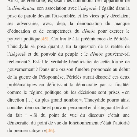
Ainsi, de Hérodote, exposant les conditions de l’apparition de
la
dêmokratia
, son association avec l’
isêgoriê
, l’égalité dans la
prise de parole devant l’Assemblée, et les vices qu’y décelaient
ses adversaires, avec, déjà, la dénonciation du manque
d’éducation et de compétences du
dêmos
pour exercer le
pouvoir politique
. Confronté à la prééminence de Périclès,
Thucidyde se pose quant à lui la question de la réalité de
l’
isêgoriê
et du pouvoir du peuple : le
dêmos
gouverne-t-il
réellement ? Est-il le véritable bénéficiaire de cette forme de
gouvernement ? Dans une oraison funèbre prononcée au début
de la guerre du Péloponnèse, Périclès aurait dissocié ces deux
problématiques en définissant la démocratie par sa finalité,
comme le régime politique où les décisions sont prises « en
direction […] du plus grand nombre ». Thucydide pourra ainsi
concilier démocratie et pouvoir personnel en distinguant le droit
du fait : « Si du point de vue du discours c’était une
démocratie, du point de vue du fonctionnement c’était l’autorité
du premier citoyen »
.