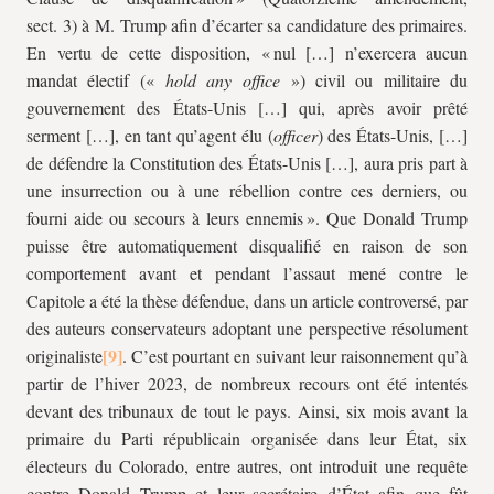
sect. 3) à M. Trump afin d’écarter sa candidature des primaires.
En vertu de cette disposition, « nul […] n’exercera aucun
mandat électif («
hold any office
») civil ou militaire du
gouvernement des États-Unis […] qui, après avoir prêté
serment […], en tant qu’agent élu (
officer
) des États-Unis, […]
de défendre la Constitution des États-Unis […], aura pris part à
une insurrection ou à une rébellion contre ces derniers, ou
fourni aide ou secours à leurs ennemis ». Que Donald Trump
puisse être automatiquement disqualifié en raison de son
comportement avant et pendant l’assaut mené contre le
Capitole a été la thèse défendue, dans un article controversé, par
des auteurs conservateurs adoptant une perspective résolument
originaliste
. C’est pourtant en suivant leur raisonnement qu’à
partir de l’hiver 2023, de nombreux recours ont été intentés
devant des tribunaux de tout le pays. Ainsi, six mois avant la
primaire du Parti républicain organisée dans leur État, six
électeurs du Colorado, entre autres, ont introduit une requête
contre Donald Trump et leur secrétaire d’État afin que fût