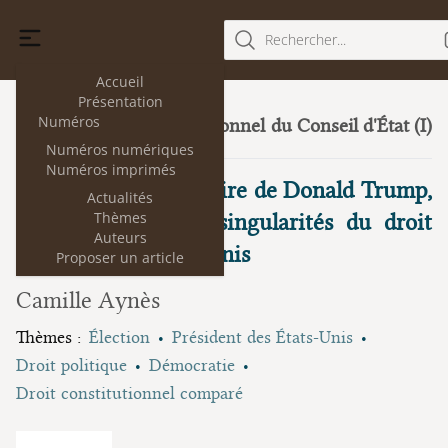
Rechercher...
Accueil
Présentation
Numéros
Le droit constitutionnel du Conseil d'État (I)
32
(juillet 2024)
Numéros numériques
Numéros imprimés
La chronique judiciaire de Donald Trump,
Actualités
Thèmes
cas révélateur des singularités du droit
Auteurs
électoral aux États-Unis
Proposer un article
Camille Aynès
Thèmes :
Élection
Président des États-Unis
Droit politique
Démocratie
Droit constitutionnel comparé