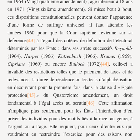
en 1964 (Vingt-quatrième amendement) ; âge inférieur à 18 ans
en 1971 (Vingt-sixième amendement). Si mises bout à bout,
ces dispositions constitutionnelles peuvent donner l’apparence
d’une forme de suffrage universel, il faut attendre les
années 1960 pour que la Cour suprême revienne sur sa
déférence
à l’égard des critères de définition de l’électorat
déterminés par les États : dans ses arrêts successifs
Reynolds
(1964),
Harper
(1966),
Katzenbach
(1966),
Kramer
(1969),
Cipriano
(1969) ou encore
Bullock
(1972)
, celle-ci a
invalidé des restrictions telles que le paiement de taxes et de
redevances, la durée de résidence ou les tests d’alphabétisation
en découvrant pour la première fois, dans la clause d’« Égale
protection
» du Quatorzième amendement, un droit
fondamental à l’égal accès au scrutin
. Cette affirmation
n’implique plus seulement pour les États l’interdiction d’en
priver des individus pour des motifs liés à la race, au genre, à
l’argent ou à l’âge. Elle requiert, pour ceux d’entre eux qui
voudraient en restreindre l’exercice pour des raisons non