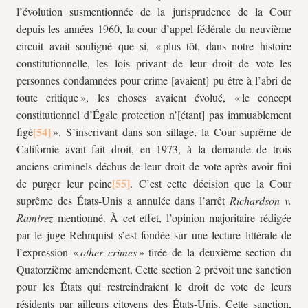
l’évolution susmentionnée de la jurisprudence de la Cour
depuis les années 1960, la cour d’appel fédérale du neuvième
circuit avait souligné que si, « plus tôt, dans notre histoire
constitutionnelle, les lois privant de leur droit de vote les
personnes condamnées pour crime [avaient] pu être à l’abri de
toute critique », les choses avaient évolué, « le concept
constitutionnel d’Égale protection n’[étant] pas immuablement
figé
». S’inscrivant dans son sillage, la Cour suprême de
Californie avait fait droit, en 1973, à la demande de trois
anciens criminels déchus de leur droit de vote après avoir fini
de purger leur peine
. C’est cette décision que la Cour
suprême des États-Unis a annulée dans l’arrêt
Richardson v.
Ramirez
mentionné. À cet effet, l’opinion majoritaire rédigée
par le juge Rehnquist s’est fondée sur une lecture littérale de
l’expression «
other crimes
» tirée de la deuxième section du
Quatorzième
amendement. Cette section 2 prévoit une sanction
pour les États qui restreindraient le droit de vote de leurs
résidents par ailleurs citoyens des États-Unis. Cette sanction,