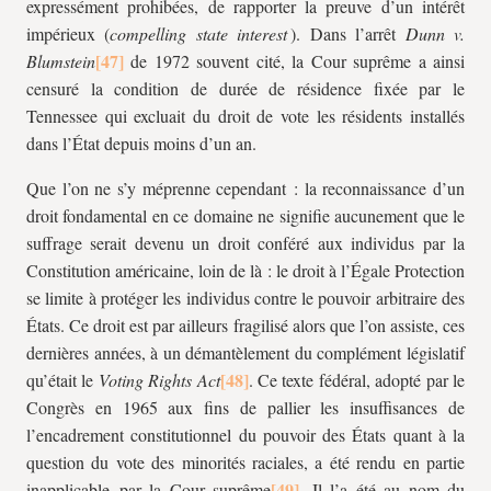
expressément prohibées, de rapporter la preuve d’un intérêt
impérieux (
compelling state interest
). Dans l’arrêt
Dunn v.
Blumstein
de 1972 souvent cité, la Cour suprême a ainsi
censuré la condition de durée de résidence fixée par le
Tennessee qui excluait du droit de vote les résidents installés
dans l’État depuis moins d’un an.
Que l’on ne s’y méprenne cependant : la reconnaissance d’un
droit fondamental en ce domaine ne signifie aucunement que le
suffrage serait devenu un droit conféré aux individus par la
Constitution américaine, loin de là : le droit à l’Égale Protection
se limite à protéger les individus contre le pouvoir arbitraire des
États. Ce droit est par ailleurs fragilisé alors que l’on assiste, ces
dernières années, à un démantèlement du complément législatif
qu’était le
Voting Rights Act
. Ce texte fédéral, adopté par le
Congrès en 1965 aux fins de pallier les insuffisances de
l’encadrement constitutionnel du pouvoir des États quant à la
question du vote des minorités raciales, a été rendu en partie
inapplicable par la Cour suprême
. Il l’a été au nom du