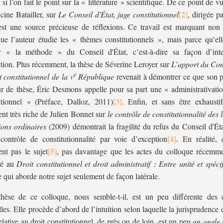
 si l’on fait le point sur la « littérature » scientifique. De ce point de vu
cine Batailler, sur
Le Conseil d'État, juge constitutionnel
, dirigée p
st une source précieuse de réflexions. Ce travail est marquant non
ue l’auteur étudie les « thèmes constitutionnels », mais parce qu’ell
r « la méthode » du Conseil d'État, c’est-à-dire sa façon d’inte
ution. Plus récemment, la thèse de Séverine Leroyer sur
L’apport du Cons
e
t constitutionnel de la
v
République
revenait à démontrer ce que son pr
ur de thèse, Éric Desmons appelle pour sa part une « administrativatio
utionnel » (Préface, Dalloz, 2011)
. Enfin, et sans être exhaustif
nt très riche de Julien Bonnet sur
le contrôle de constitutionnalité des l
tions ordinaires
(2009) démontrait la fragilité du refus du Conseil d'Ét
contrôle de constitutionnalité par voie d’exception
. En réalité, 
ent pas le sujet
, pas davantage que les actes du colloque récemme
ré au
Droit constitutionnel et droit administratif : Entre unité et spécif
 qui aborde notre sujet seulement de façon latérale.
thèse de ce colloque, nous semble-t-il, est un peu différente des
lles. Elle procède d’abord de l’intuition selon laquelle la jurisprudence
relative au droit constitutionnel, de près ou de loin, est un peu
un angle 