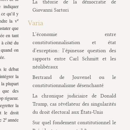
La théorie de la démocratie de
e indiquer
Giovanni Sartori
 ce qu’il y
e
endre la
v
Varia
nstater que
L’économie entre
tée en tant
s à côté du
constitutionnalisation et état
t quand on
d’exception : l’épineuse question des
ée.
rapports entre Carl Schmitt et les
néolibéraux
s le débat
intégrer la
Bertrand de Jouvenel ou le
 la plupart
constitutionnalisme désenchanté
s que des
La chronique judiciaire de Donald
op rigueur.
Trump, cas révélateur des singularités
egretter la
du droit électoral aux États-Unis
t le droit
e
e 2
année
Sur quel fondement constitutionnel le