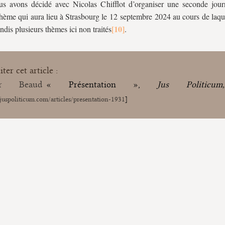
s avons décidé avec Nicolas Chifflot d’organiser une seconde jour
ème qui aura lieu à Strasbourg le 12 septembre 2024 au cours de laque
ndis plusieurs thèmes ici non traités
.
ter cet article :
ier Beaud
« Présentation »,
Jus Politicu
/juspoliticum.com/articles/presentation-1931
]