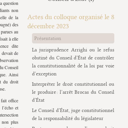
la question
diants non
Actes du colloque organisé le 8
elle de la
agné) des
décembre 2023
 parues au
Présentation
sait à elle
ence dite
La jurisprudence Arrighi ou le refus
e devait de
obstiné du Conseil d’État de contrôler
bservation
la constitutionnalité de la loi par voie
 du Conseil
d’exception
ue. Ainsi
t du droit
Interpréter le droit constitutionnel ou
use.
le produire : l’arrêt Brocas du Conseil
d’État
fait office
 l’écho et
Le Conseil d’État, juge constitutionnel
ntersection
de la responsabilité du législateur
s non plus