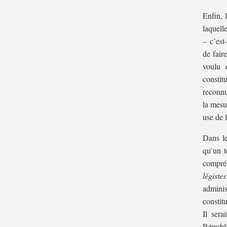
Enfin, 
laquelle
– c’est-
de fair
voulu 
constit
reconnu
la mesu
use de l
Dans le
qu’un t
compréh
légistes
adminis
constit
Il sera
Républi