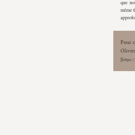
que nou
même th
approfo
Pour ci
Oliv
[
https:/