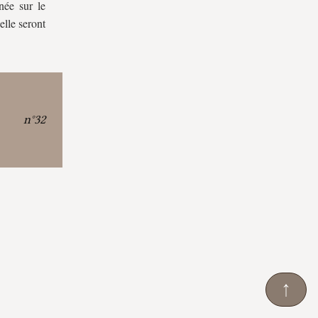
née sur le
lle seront
m, n°32
↑