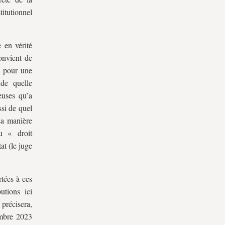
titutionnel
 en vérité
onvient de
e pour une
 de quelle
euses qu’a
ssi de quel
sa manière
u « droit
at (le juge
rtées à ces
utions ici
précisera,
embre 2023