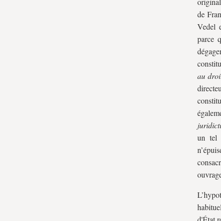
original
de Fran
Vedel e
parce q
dégage
constit
au droi
directe
constit
égaleme
juridic
un tel 
n’épuis
consac
ouvrage
L’hypo
habitue
d'État 