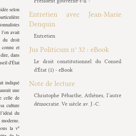
Président gouverne-t-il ?
’idée selon
Entretien avec Jean-Marie
articulière
Denquin
ionnalistes
 l’on avait
Entretien
t du droit
t connu et
Jus Politicum n° 32 : eBook
 dire, dans
Le droit constitutionnel du Conseil
seil d'État
d'État (1) - eBook
ait indiqué
Note de lecture
 aurait une
Christophe Pébarthe, Athènes, l’autre
e celle de
démocratie. Ve siècle av. J.-C.
sa culture
l’idéal du
el moderne.
e
 sous la
v
rète de la