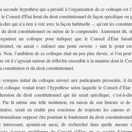
la seconde hypothèse qui a présidé à l’organisation de ce colloque est l
 le Conseil d'État ferait du droit constitutionnel de façon spécifique ou p
à-dire qui n’a rien à voir avec la façon habituelle –, qu’ont les constitut
e du droit constitutionnel ou même de le comprendre. Autrement dit, si
organiser un colloque pour indiquer que le Conseil d'État faisai
utionnel, on aurait « enfoncé une porte ouverte » tant le point es
. Non, l’ambition de ce colloque était un peu plus élevée, si l’on peut
re où il s’agissait surtout de réfléchir ensemble à la manière dont le Con
a constitution et du droit constitutionnel.
 synopsis initial du colloque envoyé aux participants pressentis, il ét
el colloque voulait tester l’hypothèse selon laquelle le Conseil d’État
ension du droit constitutionnel qui lui serait spécifique, c’est-à-dir
. Par là même une telle institution, en raison de son histoire et de 
trative, serait en réalité peu soucieuse de respecter les canons et 
utionnalisme supposé être pourtant le fondement du droit constitutionn
it intéressant, ajoutait-on aussi, de rechercher dans quelle mesure
que, l’œuvre multiforme du Conseil d’État, en sa qualité d’interp