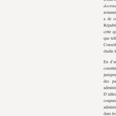
doctrin
notamme
a de c
Républi
cette q
que tel
Conseil
étudie 
En d’au
constit
jurispr
des pa
adminis
D’aille
coupure
adminis
dans les