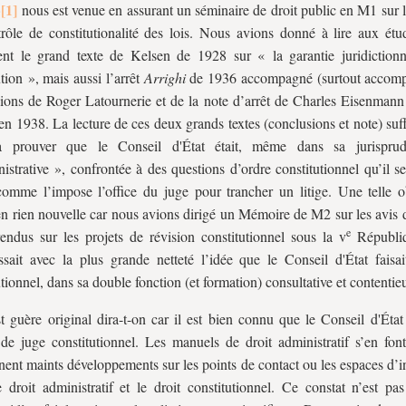
»
nous est venue en assurant un séminaire de droit public en M1 sur 
rôle de constitutionalité des lois. Nous avions donné à lire aux étu
nt le grand texte de Kelsen de 1928 sur « la garantie juridictionn
ution », mais aussi l’arrêt
Arrighi
de 1936 accompagné (surtout accomp
ions de Roger Latournerie et de la note d’arrêt de Charles Eisenmann
en 1938. La lecture de ces deux grands textes (conclusions et note) suffi
à prouver que le Conseil d'État était, même dans sa jurisprud
istrative », confrontée à des questions d’ordre constitutionnel qu’il s
 comme l’impose l’office du juge pour trancher un litige. Une telle o
 en rien nouvelle car nous avions dirigé un Mémoire de M2 sur les avis
e
rendus sur les projets de révision constitutionnel sous la
v
Républiq
ssait avec la plus grande netteté l’idée que le Conseil d'État faisai
utionnel, dans sa double fonction (et formation) consultative et contentie
t guère original dira-t-on car il est bien connu que le Conseil d'État 
 de juge constitutionnel. Les manuels de droit administratif s’en font
nent maints développements sur les points de contact ou les espaces d’i
e droit administratif et le droit constitutionnel. Ce constat n’est pa