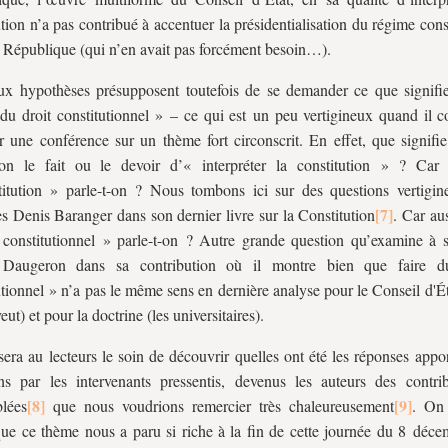
ution n’a pas contribué à accentuer la présidentialisation du régime cons
République (qui n’en avait pas forcément besoin…).
x hypothèses présupposent toutefois de se demander ce que signifie
 du droit constitutionnel » – ce qui est un peu vertigineux quand il c
r une conférence sur un thème fort circonscrit. En effet, que signifi
tion le fait ou le devoir d’« interpréter la constitution » ? Car
itution » parle-t-on ? Nous tombons ici sur des questions vertigin
s Denis Baranger dans son dernier livre sur la Constitution
. Car au
 constitutionnel » parle-t-on ? Autre grande question qu’examine à 
Daugeron dans sa contribution où il montre bien que faire d
utionnel » n’a pas le même sens en dernière analyse pour le Conseil d'Ét
veut) et pour la doctrine (les universitaires).
sera au lecteurs le soin de découvrir quelles ont été les réponses appo
ns par les intervenants pressentis, devenus les auteurs des contrib
lées
que nous voudrions remercier très chaleureusement
. On 
que ce thème nous a paru si riche à la fin de cette journée du 8 déc