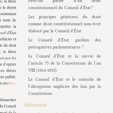
Peut-on parler d’un droit
e, la thèse
ar le doyen
constitutionnel du Conseil d’État ?
 seulement
Les principes généraux du droit
e tente de
comme droit constitutionnel non écrit
rpréter la
élaboré par le Conseil d’État
eil d'État
éfacier et
Le Conseil d’État, gardien des
n du droit
prérogatives parlementaires ?
, la thèse
Le Conseil d’État et la survie de
ois par les
l’article 75 de la Constitution de l’an
at d’opérer
ces thèses
VIII (1814-1852)
nt publié,
Le Conseil d’État et le contrôle de
icités
–
l’abrogation implicite des lois par la
Constitution
 démarches
Mémoire
 du Conseil
mort de la