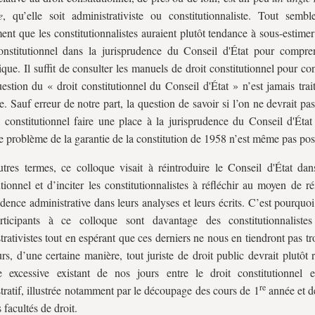
e
, qu’elle soit administrativiste ou constitutionnaliste. Tout sembl
nt que les constitutionnalistes auraient plutôt tendance à sous-estimer
onstitutionnel dans la jurisprudence du Conseil d'État pour compr
que. Il suffit de consulter les manuels de droit constitutionnel pour co
uestion du « droit constitutionnel du Conseil d'État » n’est jamais trai
le. Sauf erreur de notre part, la question de savoir si l’on ne devrait pa
 constitutionnel faire une place à la jurisprudence du Conseil d'Éta
le problème de la garantie de la constitution de 1958 n’est même pas pos
tres termes, ce colloque visait à réintroduire le Conseil d'État dan
utionnel et d’inciter les constitutionnalistes à réfléchir au moyen de ré
udence administrative dans leurs analyses et leurs écrits. C’est pourquoi
rticipants à ce colloque sont davantage des constitutionnaliste
trativistes tout en espérant que ces derniers ne nous en tiendront pas tr
urs, d’une certaine manière, tout juriste de droit public devrait plutôt r
 excessive existant de nos jours entre le droit constitutionnel e
re
tratif, illustrée notamment par le découpage des cours de 1
année et d
 facultés de droit.