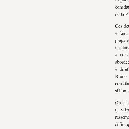
constit
e
de la
v
Ces deu
« faire
prépare
institu
« const
abordée
« droit
Bruno 
constit
si l’on 
On lais
questio
rassemb
enfin, 