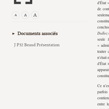
d'État
de cont
A
seuleme
A
A
constit
conclus
Dalloz
Documents associés
seule 
J P32 Beaud Présentation
« admin
traiter
n’était
d'État 
apparai
constit
Ce n’es
parfois
contien
entre l