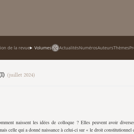
ion de la revue
Volumes
Actualités
Numéros
Auteurs
Thèmes
Pr
I)
(juillet 2024)
omment naissent les idées de colloque ? Elles peuvent avoir diverses
mais celle qui a donné naissance à celui-ci sur « le droit constitutionnel