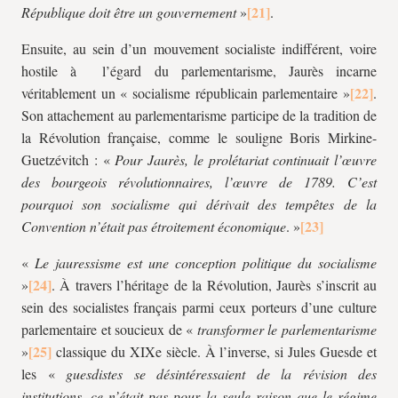
République doit être un gouvernement
»
.
Ensuite, au sein d’un mouvement socialiste indifférent, voire
hostile à l’égard du parlementarisme, Jaurès incarne
véritablement un « socialisme républicain parlementaire »
.
Son attachement au parlementarisme participe de la tradition de
la Révolution française, comme le souligne Boris Mirkine-
Guetzévitch : «
Pour Jaurès, le prolétariat
continuait l’œuvre
des bourgeois révolutionnaires, l’œuvre de 1789. C’est
pourquoi son socialisme qui dérivait des tempêtes de la
Convention n’était pas étroitement économique
. »
«
Le jauressisme est une conception politique du socialisme
»
. À travers l’héritage de la Révolution, Jaurès s’inscrit au
sein des socialistes français parmi ceux porteurs d’une culture
parlementaire et soucieux de «
transformer le
parlementarisme
»
classique du XIXe siècle. À l’inverse, si Jules Guesde et
les «
guesdistes se désintéressaient de la révision des
institutions, ce n’était pas pour la seule raison que le régime