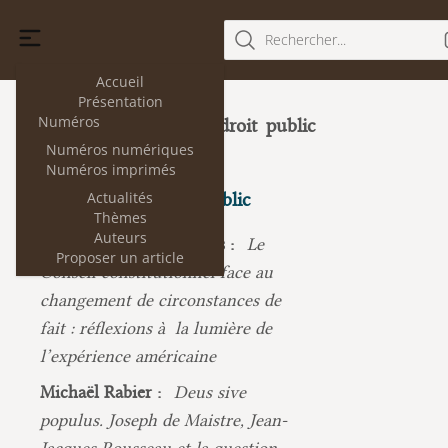
Rechercher...
Accueil
Présentation
Numéros
Mutations du droit public
11
(décembre 2013)
Numéros numériques
Numéros imprimés
Actualités
Mutations du droit public
Thèmes
Auteurs
Apostolos Vlachogiannis :
Le
Proposer un article
Conseil constitutionnel face au
changement de circonstances de
fait : réflexions à la lumière de
l’expérience américaine
Michaël Rabier :
Deus sive
populus. Joseph de Maistre, Jean-