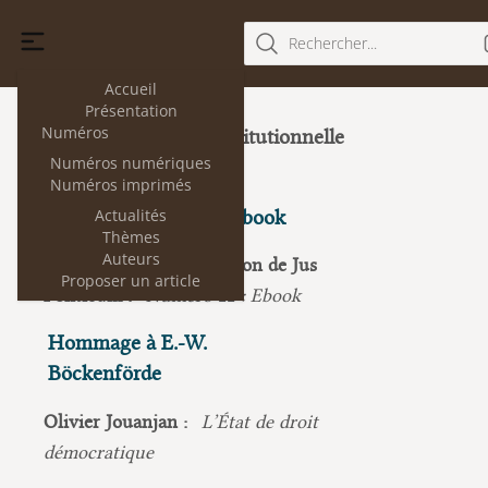
Rechercher...
Accueil
Présentation
Numéros
Histoire constitutionnelle
22
(juillet 2019)
Numéros numériques
Numéros imprimés
Actualités
Jus Politicum n° 22 : Ebook
Thèmes
Auteurs
Jus Politicum, La rédaction de Jus
Proposer un article
Politicum :
Numéro 22 : Ebook
Hommage à E.-W.
Böckenförde
Olivier Jouanjan :
L’État de droit
démocratique