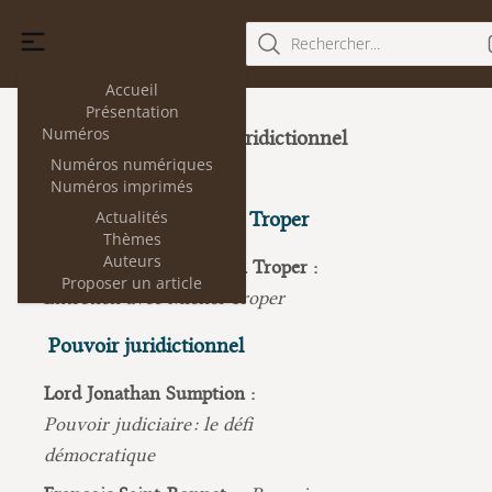
Rechercher...
Accueil
Présentation
Numéros
Pouvoir juridictionnel
31
(mars 2024)
Numéros numériques
Numéros imprimés
Actualités
Entretien avec Michel Troper
Thèmes
Auteurs
Renaud Baumert, Michel Troper :
Proposer un article
Entretien avec Michel Troper
Pouvoir juridictionnel
Lord Jonathan Sumption :
Pouvoir judiciaire : le défi
démocratique