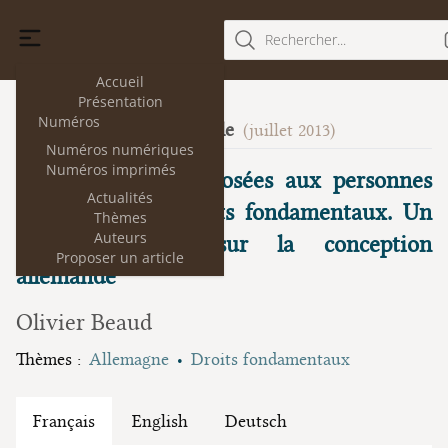
Rechercher...
Accueil
Présentation
Numéros
La volonté générale
10
(juillet 2013)
Numéros numériques
Numéros imprimés
Les obligations imposées aux personnes
Actualités
privées par les droits fondamentaux. Un
Thèmes
Auteurs
regard français sur la conception
Proposer un article
allemande
Olivier Beaud
Thèmes :
Allemagne
Droits fondamentaux
Français
English
Deutsch