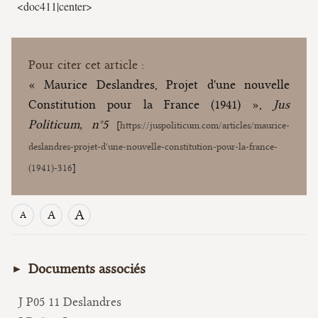
<doc411|center>
Pour citer cet article :
« Maurice Deslandres, Projet d'une nouvelle
Constitution pour la France (1941) »,
Jus
Politicum, n°5
[
https://juspoliticum.com/articles/maurice-
deslandres-projet-d'une-nouvelle-constitution-pour-la-france-
(1941)-316
]
A
A
A
Documents associés
J P05 11 Deslandres