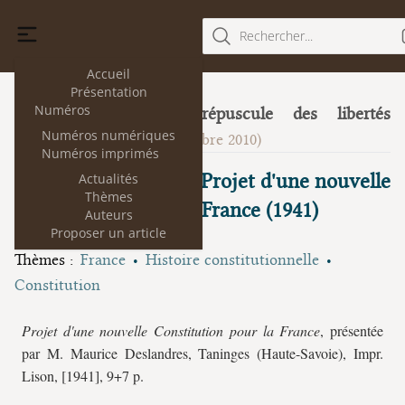
Rechercher...
Accueil
Présentation
Numéros
Mutation ou crépuscule des libertés
5
Numéros numériques
publiques?
(décembre 2010)
Numéros imprimés
Maurice Deslandres, Projet d'une nouvelle
Actualités
Thèmes
Constitution pour la France (1941)
Auteurs
Proposer un article
Thèmes :
France
Histoire constitutionnelle
Constitution
Projet d'une nouvelle Constitution pour la France
, présentée
par M. Maurice Deslandres, Taninges (Haute-Savoie), Impr.
Lison, [1941], 9+7 p.