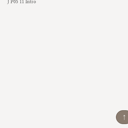
J P05 11 Intro
↑