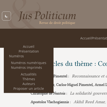
Accueil
Présentat
Accueil
Présentation
Numéros
Les articles du thème : Co
Numéros numériques
Numéros imprimés
Actualités
Reconnaissance et d
Carlos-Miguel Pimentel :
Thèmes
Auteurs
Denis Baranger, Carlos-Miguel Pimentel, Armel L
Proposer un article
La solidarité gouver
Christophe de Nantois :
Akhil Reed Amar, 
Apostolos Vlachogiannis :