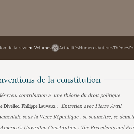
ion de la revue
Volumes
Actualités
Numéros
Auteurs
Thèmes
Pr
nventions de la constitution
ésaveu: contribution à une théorie du droit politique
Entretien avec Pierre Avril
e Divellec, Philippe Lauvaux :
nementale sous la Vème République : se soumettre, se démett
America’s Unwritten Constitution : The Precedents and Prin