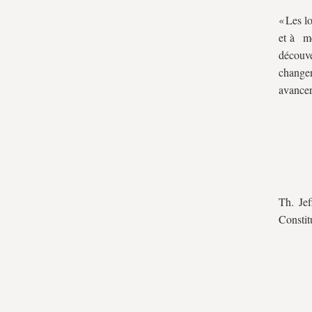
l’effectivité durable de la
« Les lo
Constitution
et à me
II. Une notion potentiellement
découve
changen
déstabilisatrice
avancer
Conclusion
Th. Jef
Constit