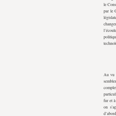
le Cons
par le 
législa
change
l’écoul
politiq
technol
Au vu d
semblen
comple
particu
fur et 
on s’a
d’abor