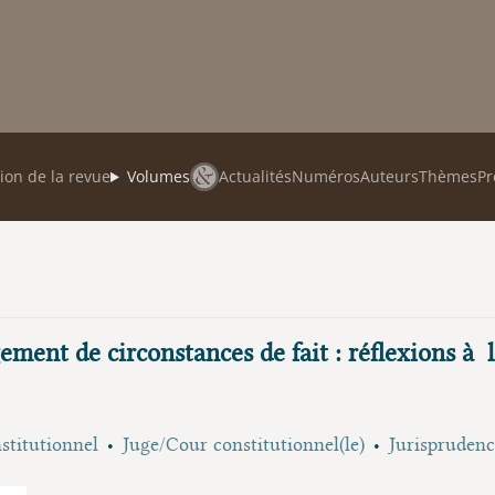
ion de la revue
Volumes
Actualités
Numéros
Auteurs
Thèmes
Pr
ement de circonstances de fait : réflexions à 
stitutionnel
Juge/Cour constitutionnel(le)
Jurisprudenc