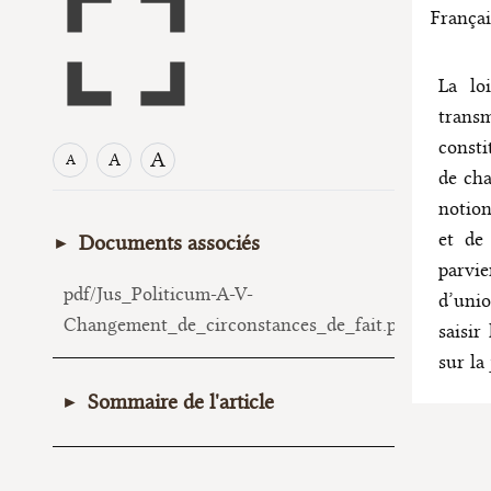
Françai
La lo
transm
consti
A
A
A
de cha
notion
et de 
Documents associés
parvi
pdf/Jus_Politicum-A-V-
d’unio
Changement_de_circonstances_de_fait.pdf
saisir
sur la
Sommaire de l'article
Introduction
I. Une notion garantissant