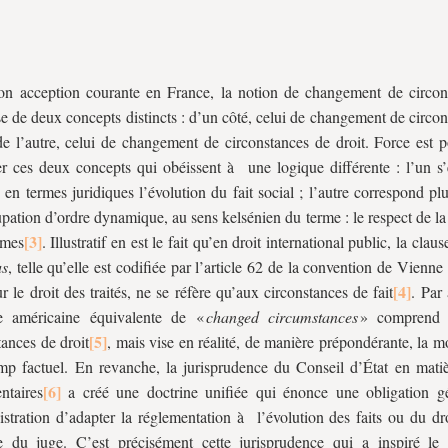
n acception courante en France, la notion de changement de circon
 de deux concepts distincts : d’un côté, celui de changement de circon
 de l’autre, celui de changement de circonstances de droit. Force est 
er ces deux concepts qui obéissent à une logique différente : l’un s’
e en termes juridiques l’évolution du fait social ; l’autre correspond p
pation d’ordre dynamique, au sens kelsénien du terme : le respect de la
rmes
. Illustratif en est le fait qu’en droit international public, la clau
us
, telle qu’elle est codifiée par l’article 62 de la convention de Vienn
r le droit des traités, ne se réfère qu’aux circonstances de fait
. Par 
ne américaine équivalente de «
changed circumstances
» comprend c
tances de droit
, mais vise en réalité, de manière prépondérante, la m
p factuel. En revanche, la jurisprudence du Conseil d’État en matiè
ntaires
a créé une doctrine unifiée qui énonce une obligation g
istration d’adapter la réglementation à l’évolution des faits ou du dr
e du juge. C’est précisément cette jurisprudence qui a inspiré le l