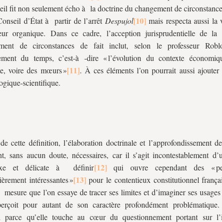
eil fit non seulement écho à la doctrine du changement de circonstance
Conseil d’État à partir de l’arrêt
Despujol
mais respecta aussi la 
teur organique. Dans ce cadre, l’acception jurisprudentielle de la
ment de circonstances de fait inclut, selon le professeur Roblot
ement du temps, c’est-à -dire « l’évolution du contexte économiqu
ue, voire des mœurs »
. À ces éléments l’on pourrait aussi ajouter
ogique-scientifique.
e cette définition, l’élaboration doctrinale et l’approfondissement de
t, sans aucun doute, nécessaires, car il s’agit incontestablement d’
xe et délicate à définir
qui ouvre cependant des « per
lièrement intéressantes »
pour le contentieux constitutionnel frança
à mesure que l’on essaye de tracer ses limites et d’imaginer ses usages
perçoit pour autant de son caractère profondément problématique. 
d parce qu’elle touche au cœur du questionnement portant sur l’i