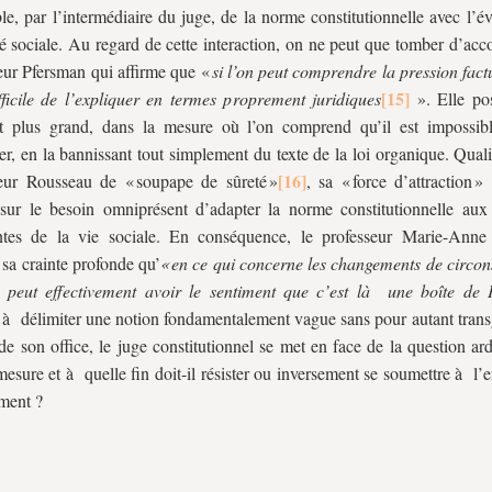
ble, par l’intermédiaire du juge, de la norme constitutionnelle avec l’é
ité sociale. Au regard de cette interaction, on ne peut que tomber d’acc
eur Pfersman qui affirme que «
si l’on peut comprendre la pression factue
fficile de l’expliquer en termes proprement juridiques
». Elle po
nt plus grand, dans la mesure où l’on comprend qu’il est impossib
er, en la bannissant tout simplement du texte de la loi organique. Quali
eur Rousseau de « soupape de sûreté »
, sa « force d’attraction » i
sur le besoin omniprésent d’adapter la norme constitutionnelle aux
tes de la vie sociale. En conséquence, le professeur Marie-Anne
 sa crainte profonde qu’
« en ce qui concerne les changements de circon
n peut effectivement avoir le sentiment que c’est là une boîte de 
à délimiter une notion fondamentalement vague sans pour autant transg
 de son office, le juge constitutionnel se met en face de la question a
mesure et à quelle fin doit-il résister ou inversement se soumettre à l’
ment ?