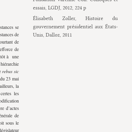
essais, LGDJ, 2012, 224 p
Élisabeth Zoller, Histoire du
gouvernement présidentiel aux États-
stances se
stances de
Unis, Dalloz, 2011
pourtant de
efforce de
lutôt à une
 hiérarchie
se
rebus sic
e du 23 mai
ailleurs, la
ertes les
odification
re d’actes
énérale de
oit sous le
égislateur