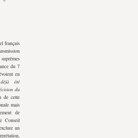
el français
ansmission
ns suprêmes
nance du 7
évoient en
s déjà été
écision du
n de cette
onale mais
gement de
e Conseil
exclure un
rprétation,