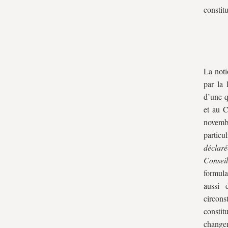
constitu
La noti
par la 
d’une q
et au C
novembr
partic
déclaré
Conseil
formula
aussi 
circons
constit
changem