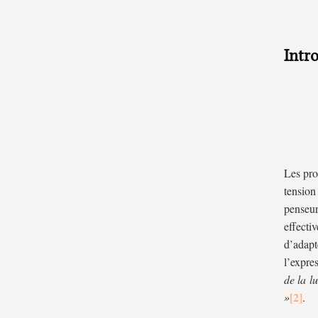
Intr
Les pro
tension
penseur
effecti
d’adapt
l’expre
de la l
»
.