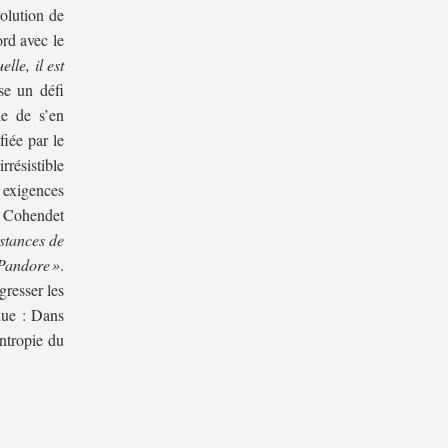
volution de
ord avec le
lle, il est
se un défi
le de s’en
fiée par le
rrésistible
 exigences
 Cohendet
stances de
Pandore »
.
resser les
rdue : Dans
entropie du