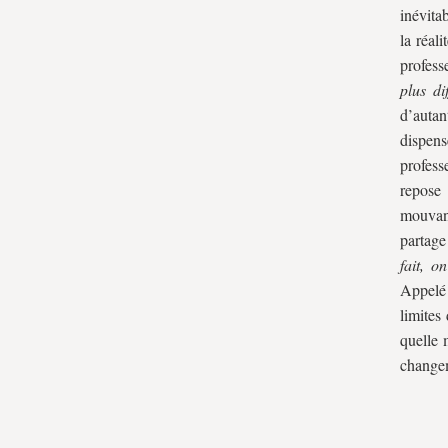
inévita
la réal
profess
plus di
d’auta
dispens
profess
repose 
mouvan
partage
fait, o
Appelé 
limites
quelle 
change