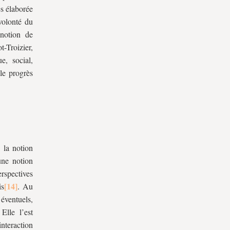
s élaborée
volonté du
 notion de
-Troizier,
e, social,
 le progrès
 la notion
une notion
spectives
is
. Au
 éventuels,
Elle l’est
nteraction