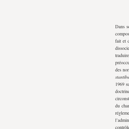
Dans so
compose
fait et
dissoci
traduir
préoccu
des no
stantib
1969 su
doctri
circons
du cham
régleme
l’admin
contrôl