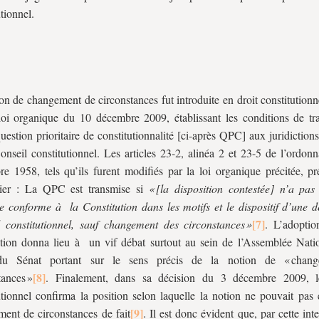
tionnel.
on de changement de circonstances fut introduite en droit constitutionn
loi organique du 10 décembre 2009, établissant les conditions de tr
uestion prioritaire de constitutionnalité [ci-après QPC] aux juridictio
onseil constitutionnel. Les articles 23-2, alinéa 2 et 23-5 de l’ordon
e 1958, tels qu’ils furent modifiés par la loi organique précitée, pr
ulier : La QPC est transmise si
« [la disposition contestée] n’a pa
e conforme à la Constitution dans les motifs et le dispositif d’une d
 constitutionnel, sauf changement des circonstances »
. L’adoptio
tion donna lieu à un vif débat surtout au sein de l’Assemblée Nati
du Sénat portant sur le sens précis de la notion de « chan
tances »
. Finalement, dans sa décision du 3 décembre 2009, l
utionnel confirma la position selon laquelle la notion ne pouvait pas 
ent de circonstances de fait
. Il est donc évident que, par cette inte