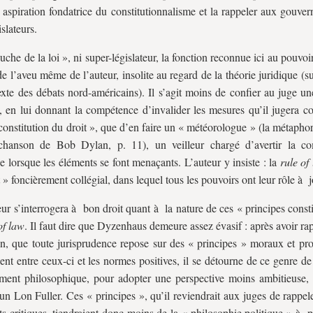
 aspiration fondatrice du constitutionnalisme et la rappeler aux gouve
slateurs.
uche de la loi », ni super-législateur, la fonction reconnue ici au pouvoir
 de l’aveu même de l’auteur, insolite au regard de la théorie juridique (s
exte des débats nord-américains). Il s’agit moins de confier au juge u
, en lui donnant la compétence d’invalider les mesures qu’il jugera co
 constitution du droit », que d’en faire un « météorologue » (la métaphor
chanson de Bob Dylan, p. 11), un veilleur chargé d’avertir la c
ue lorsque les éléments se font menaçants. L’auteur y insiste : la
rule of
t » foncièrement collégial, dans lequel tous les pouvoirs ont leur rôle à j
eur s’interrogera à bon droit quant à la nature de ces « principes consti
of law
. Il faut dire que Dyzenhaus demeure assez évasif : après avoir ra
, que toute jurisprudence repose sur des « principes » moraux et pr
ient entre ceux-ci et les normes positives, il se détourne de ce genre 
ment philosophique, pour adopter une perspective moins ambitieuse,
’un Lon Fuller. Ces « principes », qu’il reviendrait aux juges de rappel
 critiques, tiendraient donc moins de la « philosophie politique » à 