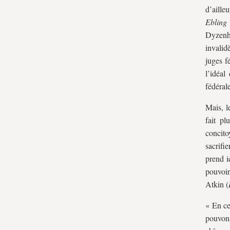
d’aill
Ebling
Dyzenha
invalid
juges f
l’idéal
fédéral
Mais, l
fait pl
concito
sacrifi
prend i
pouvoir
Atkin (
« En ce
pouvons