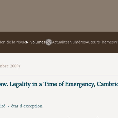
ion de la revue
Volumes
Actualités
Numéros
Auteurs
Thèmes
Pr
mbre 2009)
w. Legality in a Time of Emergency, Cambridg
ité
état d’exception