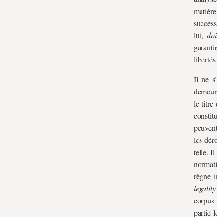
matièr
success
lui,
doi
garanti
liberté
Il ne s
demeure
le titr
constit
peuvent
les dér
telle. 
normati
règne i
legality
corpus 
partie 