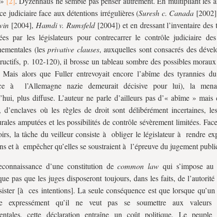
 »
. Dyzenhaus ne semble pas penser autrement. En multipliant les a
ce judiciaire face aux détentions irrégulières (
Suresh c. Canada
[2002]
win
[2004],
Hamdi v. Rumsfeld
[2004]) et en dressant l’inventaire des
es par les législateurs pour contrecarrer le contrôle judiciaire des
nementales (les
privative clauses
, auxquelles sont consacrés des déve
structifs, p. 102-120), il brosse un tableau sombre des possibles morau
. Mais alors que Fuller entrevoyait encore l’abîme des tyrannies du
nce à l’Allemagne nazie demeurait décisive pour lui), la menac
’hui, plus diffuse. L’auteur ne parle d’ailleurs pas d’« abîme » mais 
, d’enclaves où les règles de droit sont délibérément incertaines, les
rales amputées et les possibilités de contrôle sévèrement limitées. Fac
oirs, la tâche du veilleur consiste à obliger le législateur à rendre exp
ons et à empêcher qu’elles se soustraient à l’épreuve du jugement publi
econnaissance d’une constitution de
common law
qui s’impose au 
que pas que les juges disposeront toujours, dans les faits, de l’autorité
sister [à ces intentions]. La seule conséquence est que lorsque qu’un
e expressément qu’il ne veut pas se soumettre aux valeurs j
entales, cette déclaration entraîne un coût politique. Le peuple