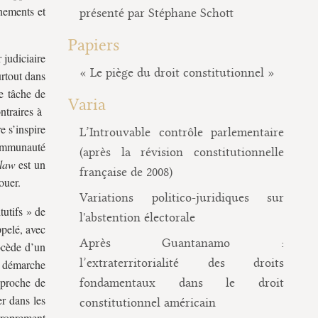
rnements et
présenté par Stéphane Schott
Papiers
 judiciaire
« Le piège du droit constitutionnel »
urtout dans
ne tâche de
Varia
ntraires à
e s’inspire
L’Introuvable contrôle parlementaire
ommunauté
(après la révision constitutionnelle
 law
est un
française de 2008)
ouer.
Variations politico-juridiques sur
tutifs » de
l'abstention électorale
ppelé, avec
Après Guantanamo :
ocède d’un
l’extraterritorialité des droits
de démarche
 proche de
fondamentaux dans le droit
er dans les
constitutionnel américain
proprement