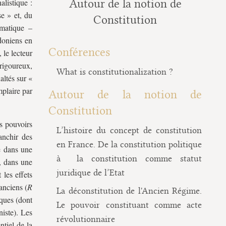
alistique :
Autour de la notion de
e » et, du
Constitution
amatique –
ndoniens en
Conférences
 le lecteur
 rigoureux,
What is constitutionalization ?
altés sur «
mplaire par
Autour de la notion de
Constitution
es pouvoirs
L’histoire du concept de constitution
anchir des
en France. De la constitution politique
e dans une
à la constitution comme statut
t, dans une
juridique de l’Etat
les effets
anciens (
R
La déconstitution de l'Ancien Régime.
iques (dont
Le pouvoir constituant comme acte
niste). Les
révolutionnaire
ntiel de la