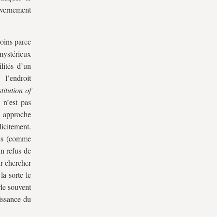
uvernement
oins parce
 mystérieux
lités d’un
à l’endroit
itution of
 n’est pas
e approche
icitement.
nes (comme
un refus de
ur chercher
la sorte le
rle souvent
uissance du