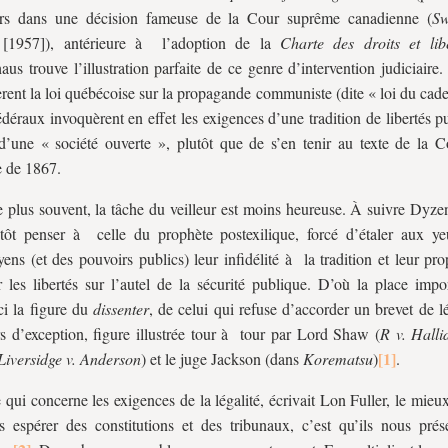
eurs dans une décision fameuse de la Cour suprême canadienne (
Sw
[1957]), antérieure à l’adoption de la
Charte des droits et lib
us trouve l’illustration parfaite de ce genre d’intervention judiciaire.
èrent la loi québécoise sur la propagande communiste (dite « loi du cade
édéraux invoquèrent en effet les exigences d’une tradition de libertés p
 d’une « société ouverte », plutôt que de s’en tenir au texte de la Co
e de 1867.
e plus souvent, la tâche du veilleur est moins heureuse. À suivre Dyze
utôt penser à celle du prophète postexilique, forcé d’étaler aux y
yens (et des pouvoirs publics) leur infidélité à la tradition et leur p
er les libertés sur l’autel de la sécurité publique. D’où la place imp
ci la figure du
dissenter
, de celui qui refuse d’accorder un brevet de l
s d’exception, figure illustrée tour à tour par Lord Shaw (
R v. Halli
Liversidge v. Anderson
) et le juge Jackson (dans
Korematsu
)
.
 qui concerne les exigences de la légalité, écrivait Lon Fuller, le mie
 espérer des constitutions et des tribunaux, c’est qu’ils nous prés