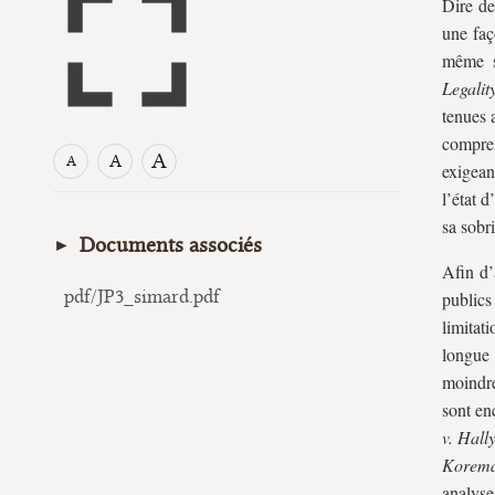
Dire de
une faç
même so
Legalit
tenues 
compren
A
A
A
exigean
l’état 
sa sobri
Documents associés
Afin d’
pdf/JP3_simard.pdf
publics
limitat
longue 
moindre
sont en
v. Hall
Korema
analyse