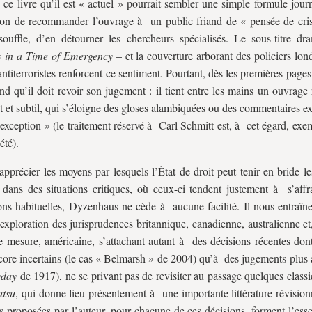
 ce livre qu’il est « actuel » pourrait sembler une simple formule journ
on de recommander l’ouvrage à un public friand de « pensée de cris
uffle, d’en détourner les chercheurs spécialisés. Le sous-titre dr
y in a Time of Emergency
– et la couverture arborant des policiers lo
antiterroristes renforcent ce sentiment. Pourtant, dès les premières pages,
d qu’il doit revoir son jugement : il tient entre les mains un ouvrage
t et subtil, qui s’éloigne des gloses alambiquées ou des commentaires ex
d’exception » (le traitement réservé à Carl Schmitt est, à cet égard, exe
été).
apprécier les moyens par lesquels l’État de droit peut tenir en bride l
 dans des situations critiques, où ceux-ci tendent justement à s’affr
ions habituelles, Dyzenhaus ne cède à aucune facilité. Il nous entraîn
exploration des jurisprudences britannique, canadienne, australienne e
 mesure, américaine, s’attachant autant à des décisions récentes dont 
core incertains (le cas « Belmarsh » de 2004) qu’à des jugements plus 
yday
de 1917), ne se privant pas de revisiter au passage quelques class
tsu
, qui donne lieu présentement à une importante littérature révision
s proposées par l’auteur, pour chacune de ces décisions, forment l’esse