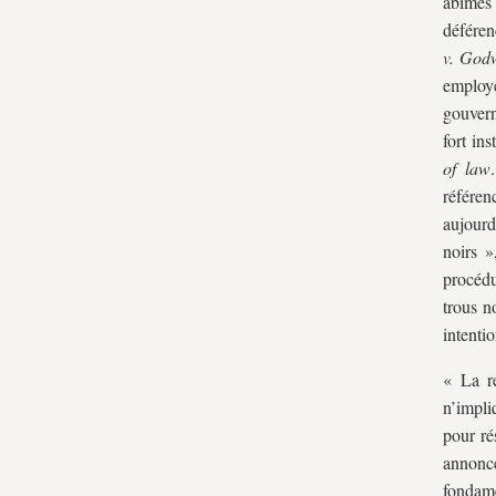
abîmes
déféren
v. God
employé
gouver
fort in
of law
référe
aujourd
noirs »
procédu
trous n
intenti
« La r
n’impli
pour ré
annonc
fondam