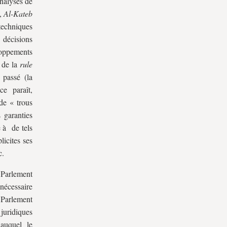
nalyses de
,
Al-Kateb
 techniques
 décisions
loppements
x de la
rule
 passé (la
e paraît,
de « trous
 garanties
e à de tels
licites ses
c.
Parlement
 nécessaire
 Parlement
uridiques
 auquel le