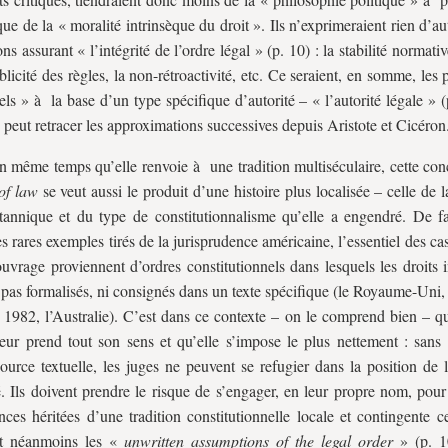
 que de la « moralité intrinsèque du droit ». Ils n’exprimeraient rien d’au
ns assurant « l’intégrité de l’ordre légal » (p. 10) : la stabilité normative
ublicité des règles, la non-rétroactivité, etc. Ce seraient, en somme, les 
rels » à la base d’un type spécifique d’autorité – « l’autorité légale » (
 peut retracer les approximations successives depuis Aristote et Cicéron
n même temps qu’elle renvoie à une tradition multiséculaire, cette con
of law
se veut aussi le produit d’une histoire plus localisée – celle de 
tannique et du type de constitutionnalisme qu’elle a engendré. De fa
s rares exemples tirés de la jurisprudence américaine, l’essentiel des c
ouvrage proviennent d’ordres constitutionnels dans lesquels les droits 
 pas formalisés, ni consignés dans un texte spécifique (le Royaume-Uni
 1982, l’Australie). C’est dans ce contexte – on le comprend bien – qu
leur prend tout son sens et qu’elle s’impose le plus nettement : sans 
ource textuelle, les juges ne peuvent se refugier dans la position de l
é. Ils doivent prendre le risque de s’engager, en leur propre nom, pour
nces héritées d’une tradition constitutionnelle locale et contingente c
ant néanmoins les «
unwritten assumptions of the legal order
» (p. 1