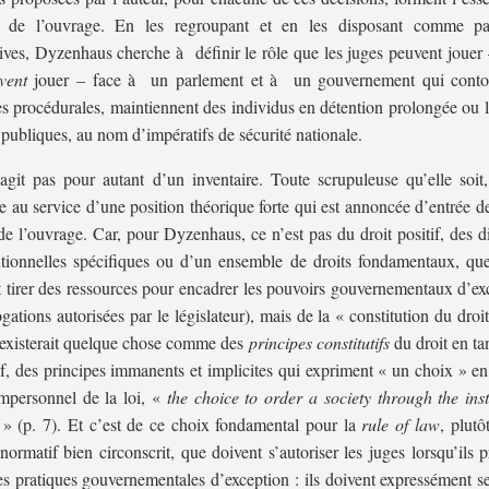
e de l’ouvrage. En les regroupant et en les disposant comme pa
ives, Dyzenhaus cherche à définir le rôle que les juges peuvent jouer 
vent
jouer – face à un parlement et à un gouvernement qui contou
es procédurales, maintiennent des individus en détention prolongée ou l
s publiques, au nom d’impératifs de sécurité nationale.
’agit pas pour autant d’un inventaire. Toute scrupuleuse qu’elle soit,
 au service d’une position théorique forte qui est annoncée d’entrée d
e de l’ouvrage. Car, pour Dyzenhaus, ce n’est pas du droit positif, des d
utionnelles spécifiques ou d’un ensemble de droits fondamentaux, que
 tirer des ressources pour encadrer les pouvoirs gouvernementaux d’exc
ogations autorisées par le législateur), mais de la « constitution du dr
Il existerait quelque chose comme des
principes constitutifs
du droit en ta
f, des principes immanents et implicites qui expriment « un choix » en
mpersonnel de la loi, «
the choice to order a society through the inst
» (p. 7). Et c’est de ce choix fondamental pour la
rule of law
, plutô
normatif bien circonscrit, que doivent s’autoriser les juges lorsqu’ils
les pratiques gouvernementales d’exception : ils doivent expressément s