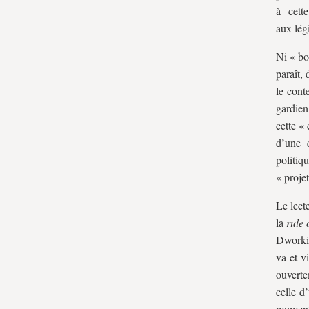
à cette
aux légi
Ni « bo
paraît,
le cont
gardien
cette «
d’une 
politiq
« proje
Le lect
la
rule 
Dworkin
va-et-v
ouverte
celle d
moments