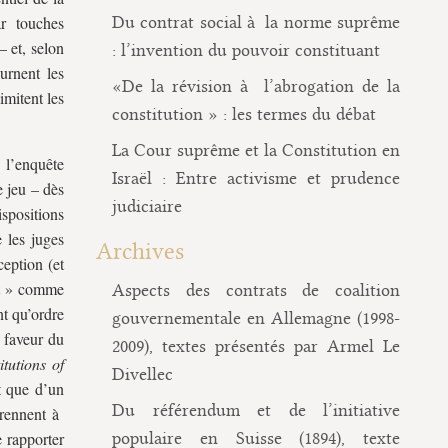
r touches
Du contrat social à la norme suprême
– et, selon
: l’invention du pouvoir constituant
rnent les
«De la révision à l’abrogation de la
imitent les
constitution » : les termes du débat
La Cour suprême et la Constitution en
 l’enquête
Israël : Entre activisme et prudence
e jeu – dès
judiciaire
ispositions
 les juges
Archives
eption (et
oit » comme
Aspects des contrats de coalition
nt qu’ordre
gouvernementale en Allemagne (1998-
 faveur du
2009), textes présentés par Armel Le
itutions of
Divellec
t que d’un
Du référendum et de l’initiative
 prennent à
e rapporter
populaire en Suisse (1894), texte