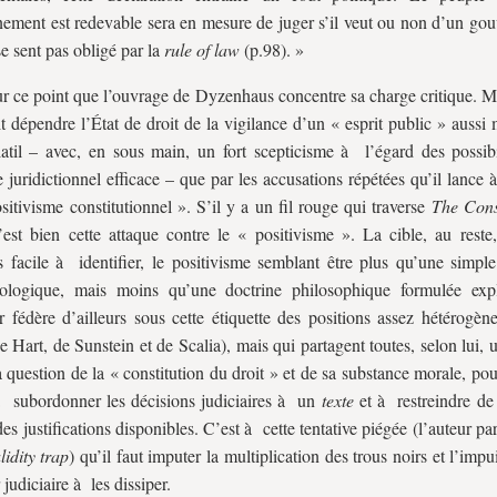
ement est redevable sera en mesure de juger s’il veut ou non d’un go
se sent pas obligé par la
rule of law
(p.98). »
ur ce point que l’ouvrage de Dyzenhaus concentre sa charge critique. M
ait dépendre l’État de droit de la vigilance d’un « esprit public » aussi
atil – avec, en sous main, un fort scepticisme à l’égard des possibi
e juridictionnel efficace – que par les accusations répétées qu’il lance 
sitivisme constitutionnel ». S’il y a un fil rouge qui traverse
The Const
’est bien cette attaque contre le « positivisme ». La cible, au reste,
s facile à identifier, le positivisme semblant être plus qu’une simpl
ologique, mais moins qu’une doctrine philosophique formulée expl
r fédère d’ailleurs sous cette étiquette des positions assez hétérogè
de Hart, de Sunstein et de Scalia), mais qui partagent toutes, selon lui, 
a question de la « constitution du droit » et de sa substance morale, po
à subordonner les décisions judiciaires à un
texte
et à restreindre de 
des justifications disponibles. C’est à cette tentative piégée (l’auteur pa
lidity trap
) qu’il faut imputer la multiplication des trous noirs et l’imp
judiciaire à les dissiper.