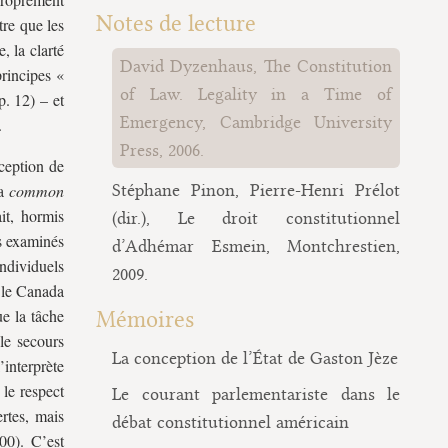
Notes de lecture
tre que les
, la clarté
David Dyzenhaus, The Constitution
principes «
of Law. Legality in a Time of
p. 12) – et
Emergency, Cambridge University
.
Press, 2006.
ception de
la
common
Stéphane Pinon, Pierre-Henri Prélot
it, hormis
(dir.), Le droit constitutionnel
as examinés
d’Adhémar Esmein, Montchrestien,
individuels
2009.
, le Canada
e la tâche
Mémoires
le secours
La conception de l’État de Gaston Jèze
’interprète
 le respect
Le courant parlementariste dans le
ertes, mais
débat constitutionnel américain
00). C’est