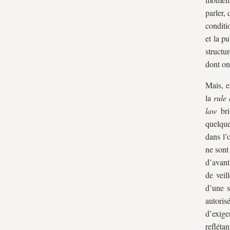
parler,
conditio
et la p
structu
dont on
Mais, e
la
rule 
law
bri
quelque
dans l’
ne sont
d’avant
de veil
d’une s
autoris
d’exige
reflét