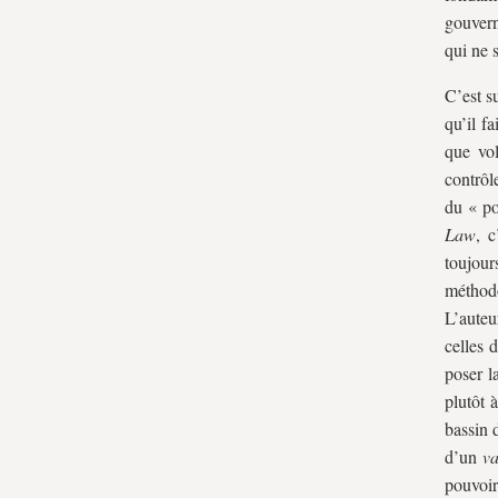
gouvern
qui ne 
C’est s
qu’il f
que vol
contrôl
du « po
Law
, c
toujour
méthod
L’auteu
celles 
poser l
plutôt 
bassin 
d’un
va
pouvoir 