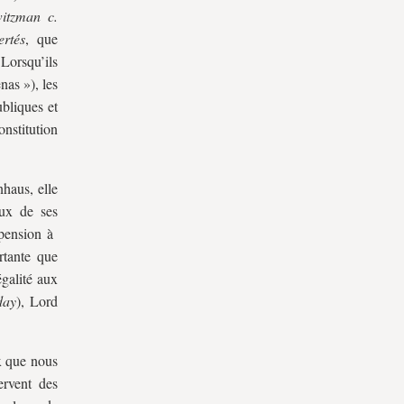
itzman c.
ertés
, que
 Lorsqu’ils
nas »), les
ubliques et
nstitution
nhaus, elle
eux de ses
ropension à
ortante que
égalité aux
day
), Lord
ux que nous
ervent des