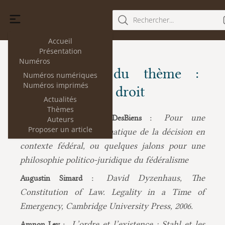
Rechercher...
Accueil
Présentation
Numéros
Les articles du thème :
Numéros numériques
Numéros imprimés
Philosophie du droit
Actualités
Thèmes
Pour une
Jean-François Gaudreault-DesBiens :
Auteurs
Proposer un article
théorie déontique-axiomatique de la décision en
contexte fédéral, ou quelques jalons pour une
philosophie politico-juridique du fédéralisme
David Dyzenhaus, The
Augustin Simard :
Constitution of Law. Legality in a Time of
Emergency, Cambridge University Press, 2006.
L’ordre et l’existence : Stahl et les
Amnon Lev :