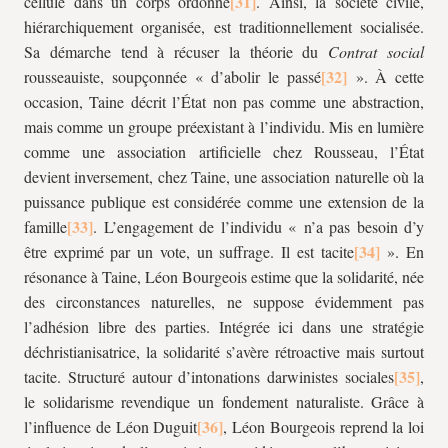
cellule dans un corps ordonné
. Ainsi, la société civile,
hiérarchiquement organisée, est traditionnellement socialisée.
Sa démarche tend à récuser la théorie du
Contrat social
rousseauiste, soupçonnée « d’abolir le passé
». À cette
occasion, Taine décrit l’État non pas comme une abstraction,
mais comme un groupe préexistant à l’individu. Mis en lumière
comme une association artificielle chez Rousseau, l’État
devient inversement, chez Taine, une association naturelle où la
puissance publique est considérée comme une extension de la
famille
. L’engagement de l’individu « n’a pas besoin d’y
être exprimé par un vote, un suffrage. Il est tacite
». En
résonance à Taine, Léon Bourgeois estime que la solidarité, née
des circonstances naturelles, ne suppose évidemment pas
l’adhésion libre des parties. Intégrée ici dans une stratégie
déchristianisatrice, la solidarité s’avère rétroactive mais surtout
tacite. Structuré autour d’intonations darwinistes sociales
,
le solidarisme revendique un fondement naturaliste. Grâce à
l’influence de Léon Duguit
, Léon Bourgeois reprend la loi