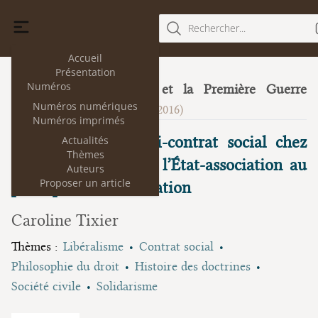
Rechercher...
Accueil
Présentation
Numéros
Le droit public et la Première Guerre
15
Numéros numériques
mondiale
(janvier 2016)
Numéros imprimés
La théorie du quasi-contrat social chez
Actualités
Thèmes
Léon Bourgeois. De l’État-association au
Auteurs
Proposer un article
principe de mutualisation
Caroline Tixier
Thèmes :
Libéralisme
Contrat social
Philosophie du droit
Histoire des doctrines
Société civile
Solidarisme