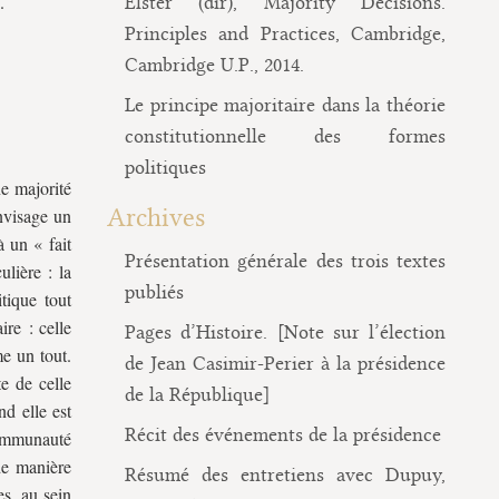
.
Elster (dir), Majority Decisions.
Principles and Practices, Cambridge,
Cambridge U.P., 2014.
Le principe majoritaire dans la théorie
constitutionnelle des formes
politiques
ne majorité
Archives
envisage un
à un « fait
Présentation générale des trois textes
ulière : la
publiés
tique tout
ire : celle
Pages d’Histoire. [Note sur l’élection
e un tout.
de Jean Casimir-Perier à la présidence
e de celle
de la République]
nd elle est
Récit des événements de la présidence
 communauté
de manière
Résumé des entretiens avec Dupuy,
es, au sein