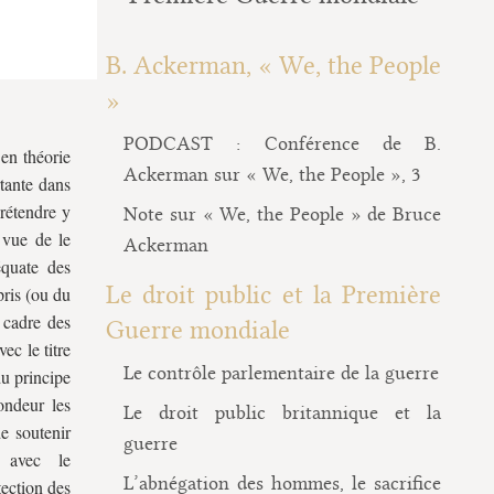
B. Ackerman, « We, the People
»
PODCAST : Conférence de B.
en théorie
Ackerman sur « We, the People », 3
tante dans
prétendre y
Note sur « We, the People » de Bruce
 vue de le
Ackerman
équate des
Le droit public et la Première
pris (ou du
 cadre des
Guerre mondiale
ec le titre
Le contrôle parlementaire de la guerre
du principe
ondeur les
Le droit public britannique et la
de soutenir
guerre
e avec le
L’abnégation des hommes, le sacrifice
tection des