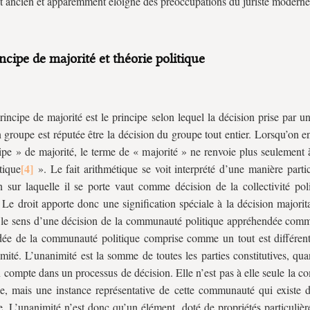
t ancien et apparemment éloigné des préoccupations du juriste moderne
ncipe de majorité et théorie politique
rincipe de majorité est le principe selon lequel la décision prise par u
 groupe est réputée être la décision du groupe tout entier. Lorsqu’on 
ipe » de majorité, le terme de « majorité » ne renvoie plus seulement 
tique
». Le fait arithmétique se voit interprété d’une manière partic
n sur laquelle il se porte vaut comme décision de la collectivité poli
. Le droit apporte donc une signification spéciale à la décision majorita
 le sens d’une décision de la communauté politique appréhendée comm
dée de la communauté politique comprise comme un tout est différent
mité. L’unanimité est la somme de toutes les parties constitutives, qua
n compte dans un processus de décision. Elle n’est pas à elle seule la
ue, mais une instance représentative de cette communauté qui existe 
te. L’unanimité n’est donc qu’un élément, doté de propriétés particulièr