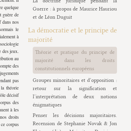
La doctrine juridique pendant la
ire quelque
Guerre : à propos de Maurice Hauriou
nt guère de
et de Léon Duguit
f dans nos
sormais le
La démocratie et le principe de
cialement à
majorité
sociologie
e des jeux.
Théorie et pratique du principe de
ribution au
majorité dans les droits
 compte des
constitutionnels européens
jugements
endant pas
Groupes minoritaires et d’opposition :
la théorie
retour sur la signification et
ôle décisif
l’interprétation de deux notions
corpus des
énigmatiques
uent à les
Penser les décisions majoritaires.
nos droits
Recension de Stephanie Novak & Jon
r ce corpus