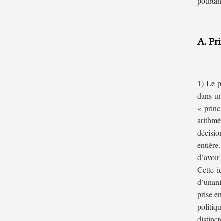
pourtan
A. Pri
1) Le p
dans un
« princ
arithmé
décisio
entière
d’avoir
Cette i
d’unani
prise e
politiq
distinc