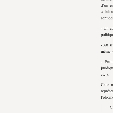
d’un en
« fait 
sont do
- Un co
politiqu
- Au se
même, e
- Enfi
juridiq
etc.).
Cette m
représe
l’idiom
Un