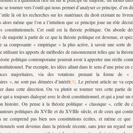
nc se tourner vers l’outil qui nous permet d’analyser ce principe, d’en d
’utile là où les recherches sur les matériaux du droit existant ne livre
 alors même que l’on a l’intuition que ce principe joue un rôle décisi
s constitutionnels. Cet outil est la théorie politique. On aborde dé
e de majorité à partir de ce que la théorie politique est devenue, et spé
de sa composante « empirique » la plus active, à savoir une sorte de 
ue utilisant les apports de méthodes de raisonnement telles que la théori
héorie politique contemporaine pourrait avoir à apporter une réelle cont
onstitutionnel. Par exemple, les idées allant dans le sens d’une prise en
ences majoritaires, via des votations prenant la forme de « 
aires », ne sont pas dénuées d’intérêt
. Le présent article ne va cep
er dans cette direction. On va plutôt se tourner vers cette partie de 
e qui a toujours dialogué avec le droit constitutionnel, et qui a joué un r
n histoire. On pense à la théorie politique « classique », celle du 
auteurs politiques du XVIIe et du XVIIIe siècle, et de ceux qui contin
n ne comprend pas bien nos constitutions écrites, et même ce que 
utionnels sont devenus dans la période récente, sans jeter un regard su