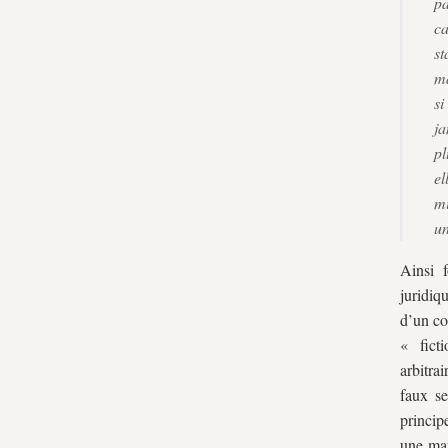
pa
ca
s
ma
si
ja
pl
el
mi
un
Ainsi 
juridiq
d’un cor
« fict
arbitra
faux se
princip
une man