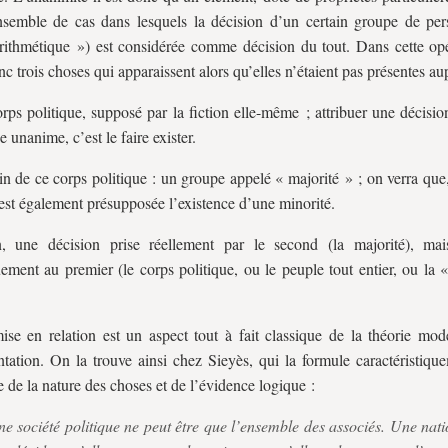
semble de cas dans lesquels la décision d’un certain groupe de per
arithmétique ») est considérée comme décision du tout. Dans cette opé
nc trois choses qui apparaissent alors qu’elles n’étaient pas présentes au
rps politique, supposé par la fiction elle-même ; attribuer une décisi
e unanime, c’est le faire exister.
in de ce corps politique : un groupe appelé « majorité » ; on verra que,
st également présupposée l’existence d’une minorité.
n, une décision prise réellement par le second (la majorité), ma
uement au premier (le corps politique, ou le peuple tout entier, ou la 
ise en relation est un aspect tout à fait classique de la théorie mod
ntation. On la trouve ainsi chez Sieyès, qui la formule caractéristiqu
e de la nature des choses et de l’évidence logique :
e société politique ne peut être que l’ensemble des associés. Une nati