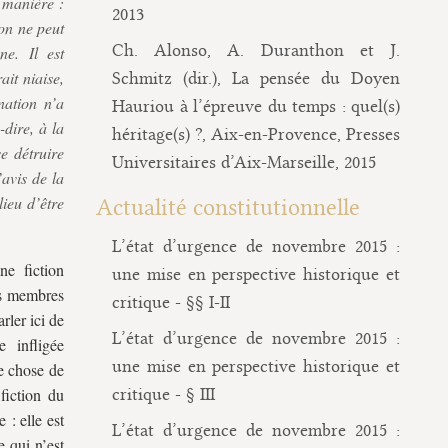
e manière :
2013
ion ne peut
Ch. Alonso, A. Duranthon et J.
e. Il est
ait niaise,
Schmitz (dir.), La pensée du Doyen
nation n’a
Hauriou à l’épreuve du temps : quel(s)
-dire, à la
héritage(s) ?, Aix-en-Provence, Presses
e détruire
Universitaires d’Aix-Marseille, 2015
’avis de la
lieu d’être
Actualité constitutionnelle
L’état d’urgence de novembre 2015 :
ne fiction
une mise en perspective historique et
des membres
critique - §§ I-II
rler ici de
L’état d’urgence de novembre 2015 :
 infligée
une mise en perspective historique et
ue chose de
fiction du
critique - § III
: elle est
L’état d’urgence de novembre 2015 :
e qui n’est