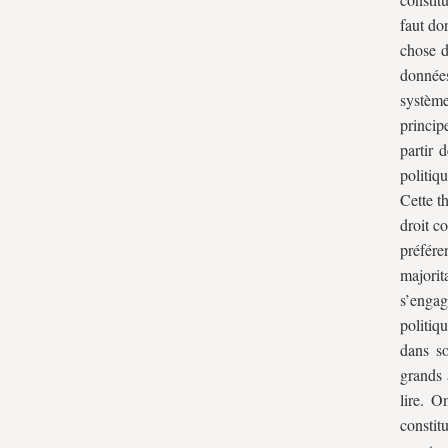
principe de majorité
faut do
III. Principe majoritaire et État de
chose d
données
droit
système
A. Hypothèse où la majorité décide de la
princip
règle juridique suprême : la souveraineté
partir 
du Parlement
politiq
B. L’hypothèse de la soumission de la
Cette t
majorité politique à l’autorité de la
droit c
préfér
constitution
majorit
s’engag
politiqu
dans so
grands 
lire. O
constit