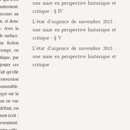
une mise en perspective historique et
 autrement,
critique - § IV
 recours au
on, et donc
L’état d’urgence de novembre 2015 :
e. Avec la
une mise en perspective historique et
de surface.
critique - § V
e fiction
L’état d’urgence de novembre 2015 :
nsonge, ou
une mise en perspective historique et
itique, par
jouter ces
critique
ait qu’elle
 conversion
 ensemble.
oger sur la
ique en vue
éfinit, est
ent écrit :
veraineté.
ntre celle-