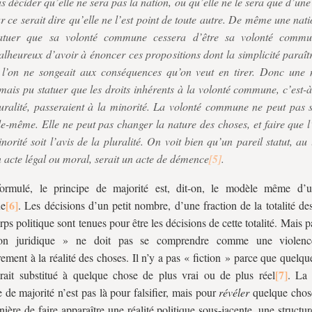
s décider qu’elle ne sera pas la nation, ou qu’elle ne le sera que d’un
r ce serait dire qu’elle ne l’est point de toute autre. De même une nat
tatuer que sa volonté commune cessera d’être sa volonté commun
lheureux d’avoir à énoncer ces propositions dont la simplicité paraîtr
 l’on ne songeait aux conséquences qu’on veut en tirer. Donc une 
mais pu statuer que les droits inhérents à la volonté commune, c’est-à
uralité, passeraient à la minorité. La volonté commune ne peut pas s
le-même. Elle ne peut pas changer la nature des choses, et faire que l
norité soit l’avis de la pluralité. On voit bien qu’un pareil statut, au 
 acte légal ou moral, serait un acte de démence
.
formulé, le principe de majorité est, dit-on, le modèle même d’u
ue
. Les décisions d’un petit nombre, d’une fraction de la totalité 
ps politique sont tenues pour être les décisions de cette totalité. Mais pa
ion juridique » ne doit pas se comprendre comme une violence
irement à la réalité des choses. Il n’y a pas « fiction » parce que quelq
rait substitué à quelque chose de plus vrai ou de plus réel
. La 
e de majorité n’est pas là pour falsifier, mais pour
révéler
quelque chose 
ière de faire apparaître une réalité politique sous-jacente, une structur