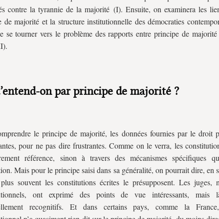
és contre la tyrannie de la majorité (I). Ensuite, on examinera les lie
e de majorité et la structure institutionnelle des démocraties contempor
e se tourner vers le problème des rapports entre principe de majorité
I).
u’entend-on par principe de majorité ?
mprendre le principe de majorité, les données fournies par le droit po
santes, pour ne pas dire frustrantes. Comme on le verra, les constitutio
rement référence, sinon à travers des mécanismes spécifiques qu
ion. Mais pour le principe saisi dans sa généralité, on pourrait dire, en s
plus souvent les constitutions écrites le présupposent. Les juges,
tutionnels, ont exprimé des points de vue intéressants, mais l
iellement recognitifs. Et dans certains pays, comme la France
utionnel n’a quasiment rien dit sur le principe de majorité, du moins dire