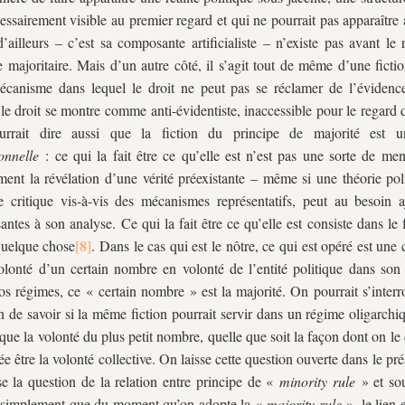
essairement visible au premier regard et qui ne pourrait pas apparaître
d’ailleurs – c’est sa composante artificialiste – n’existe pas avant le
e majoritaire. Mais d’un autre côté, il s’agit tout de même d’une ficti
canisme dans lequel le droit ne peut pas se réclamer de l’évidenc
, le droit se montre comme anti-évidentiste, inaccessible pour le regard 
rrait dire aussi que la fiction du principe de majorité est un
onnelle
: ce qui la fait être ce qu’elle est n’est pas une sorte de me
ment la révélation d’une vérité préexistante – même si une théorie pol
 critique vis-à-vis des mécanismes représentatifs, peut au besoin a
ntes à son analyse. Ce qui la fait être ce qu’elle est consiste dans le f
uelque chose
. Dans le cas qui est le nôtre, ce qui est opéré est une
olonté d’un certain nombre en volonté de l’entité politique dans son
s régimes, ce « certain nombre » est la majorité. On pourrait s’interr
n de savoir si la même fiction pourrait servir dans un régime oligarch
 que la volonté du plus petit nombre, quelle que soit la façon dont on le d
e être la volonté collective. On laisse cette question ouverte dans le prés
se la question de la relation entre principe de «
minority rule
» et sou
 simplement que du moment qu’on adopte la «
majority rule
», le lien e