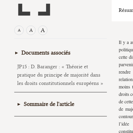
Résum
A
A
A
I
l y a 
politiq
Documents associés
cette d
parveni
JP15 : D. Baranger : « Théorie et
rendre 
pratique du principe de majorité dans
relation
les droits constitutionnels européens »
moins t
droits 
de cett
Sommaire de l'article
de majo
contour
I. Qu’entend-on par principe de
l’idée
majorité ?
constit