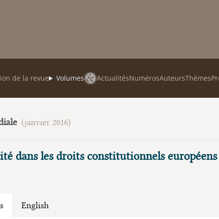
ion de la revue
Volumes
Actualités
Numéros
Auteurs
Thèmes
Pr
diale
(janvier 2016)
ité dans les droits constitutionnels européens
s
English