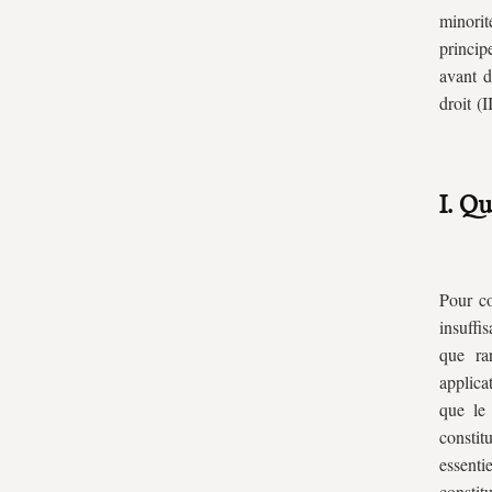
A. Principe de majorité et théorie
minorit
politique
princip
B. Quelle place pour le principe de
avant d
droit (II
majorité dans le constitutionnalisme
libéral ?
C. Principe de majorité et droit
constitutionnel positif
I. Q
II. Principe majoritaire, démocratie
et nature du régime politique
A. Un principe inhérent à la conception
Pour co
moderne de la démocratie ?
insuffi
que ra
B. un principe dépendant de la nature du
applicat
régime politique : trois modelés de
que le 
démocraties majoritaires
consti
C. Technique ou artifice ? La
essent
réglementation constitutionnelle du
constit