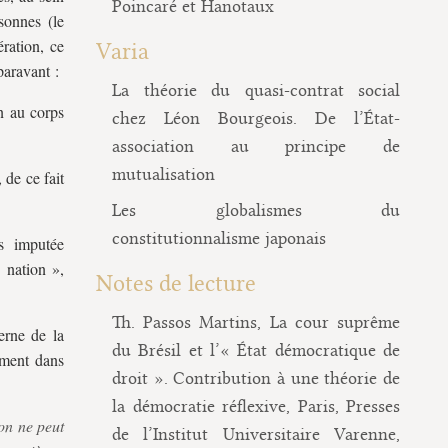
Poincaré et Hanotaux
sonnes (le
ration, ce
Varia
paravant :
La théorie du quasi-contrat social
on au corps
chez Léon Bourgeois. De l’État-
association au principe de
mutualisation
 de ce fait
Les globalismes du
constitutionnalisme japonais
is imputée
« nation »,
Notes de lecture
Th. Passos Martins, La cour suprême
erne de la
du Brésil et l’« État démocratique de
ement dans
droit ». Contribution à une théorie de
la démocratie réflexive, Paris, Presses
on ne peut
de l’Institut Universitaire Varenne,