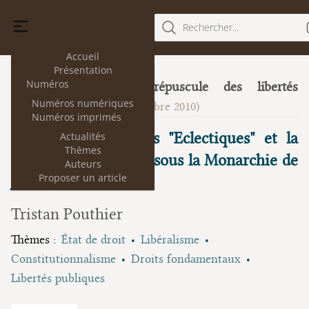
Rechercher...
Accueil
Présentation
Numéros
Mutation ou crépuscule des libertés
5
Numéros numériques
publiques?
(décembre 2010)
Numéros imprimés
Le droit naturel des "Eclectiques" et la
Actualités
Thèmes
doctrine des libertés sous la Monarchie de
Auteurs
Proposer un article
Juillet
Tristan Pouthier
Thèmes :
État de droit
Libéralisme
Constitutionnalisme
Droits fondamentaux
Libertés publiques