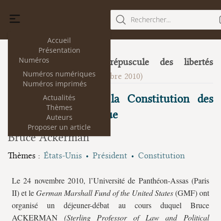
Rechercher...
Accueil
Présentation
Numéros
Mutation ou crépuscule des libertés
5
Numéros numériques
publiques?
(décembre 2010)
Numéros imprimés
Sur l'évolution de la Constitution des
Actualités
Thèmes
Etats-Unis d'Amérique
Auteurs
Proposer un article
Bruce Ackerman
Thèmes :
États-Unis
Président
Constitution
Le 24 novembre 2010, l’Université de Panthéon-Assas (Paris
II) et le
German Marshall Fund of the United States
(GMF) ont
organisé un déjeuner-débat au cours duquel Bruce
ACKERMAN
(Sterling Professor of Law and Political