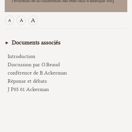
l'evolution-de-la-constitution-des-etats-unis-d'amerique-300
]
A
A
A
Documents associés
Introduction
Discussion par O.Beaud
conférence de B.Ackerman
Réponse et débats
J P05 01 Ackerman