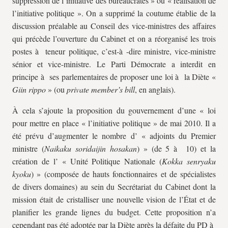
suppression de l’initiative des bureaucrates » ou « réalisation de
l’initiative politique ». On a supprimé la coutume établie de la
discussion préalable au Conseil des vice-ministres des affaires
qui précède l’ouverture du Cabinet et on a réorganisé les trois
postes à teneur politique, c’est-à -dire ministre, vice-ministre
sénior et vice-ministre. Le Parti Démocrate a interdit en
principe à ses parlementaires de proposer une loi à la Diète «
Giin rippo
» (ou
private member’s bill
, en anglais).
À cela s’ajoute la proposition du gouvernement d’une « loi
pour mettre en place « l’initiative politique » de mai 2010. Il a
été prévu d’augmenter le nombre d’ « adjoints du Premier
ministre (
Naikaku soridaijin hosakan
) » (de 5 à 10) et la
création de l’ « Unité Politique Nationale (
Kokka senryaku
kyoku
) » (composée de hauts fonctionnaires et de spécialistes
de divers domaines) au sein du Secrétariat du Cabinet dont la
mission était de cristalliser une nouvelle vision de l’État et de
planifier les grande lignes du budget. Cette proposition n’a
cependant pas été adoptée par la Diète après la défaite du PD à