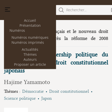
Rechercher...
Accueil
Présentation
Numéros
Le Parlement français et le nouveau droit
6
Numéros numériques
parlementaire après la réforme de 2008
Numéros imprimés
(novembre 2011)
Actualités
Démocratie et leadership politique du
Thèmes
Auteurs
point de vue du droit constitutionnel
Proposer un article
japonais
Hajime Yamamoto
Thèmes :
Démocratie
Droit constitutionnel
Science politique
Japon