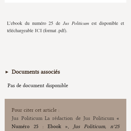
L’ebook du numéro 25 de
Jus Politicum
est disponible et
ICI
téléchargeable
(format .pdf).
Documents associés
Pas de document disponible
Pour citer cet article :
Jus Politicum
La rédaction de Jus Politicum
«
Numéro 25 : Ebook »,
Jus Politicum, n°25