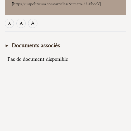
[
https://juspoliticum.com/articles/Numero-25-Ebook
]
A
A
A
Documents associés
Pas de document disponible