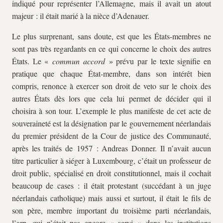
indiqué pour représenter l’Allemagne, mais il avait un atout
majeur : il était marié à la nièce d’Adenauer.
Le plus surprenant, sans doute, est que les États-membres ne
sont pas très regardants en ce qui concerne le choix des autres
États. Le «
commun
accord
» prévu par le texte signifie en
pratique que chaque État-membre, dans son intérêt bien
compris, renonce à exercer son droit de veto sur le choix des
autres États dès lors que cela lui permet de décider qui il
choisira à son tour. L’exemple le plus manifeste de cet acte de
souveraineté est la désignation par le gouvernement néerlandais
du premier président de la Cour de justice des Communauté,
après les traités de 1957 : Andreas Donner. Il n’avait aucun
titre particulier à siéger à Luxembourg, c’était un professeur de
droit public, spécialisé en droit constitutionnel, mais il cochait
beaucoup de cases : il était protestant (succédant à un juge
néerlandais catholique) mais aussi et surtout, il était le fils de
son père, membre important du troisième parti néerlandais,
l’
arp,
qui n’était pas encore « servi » dans les institutions