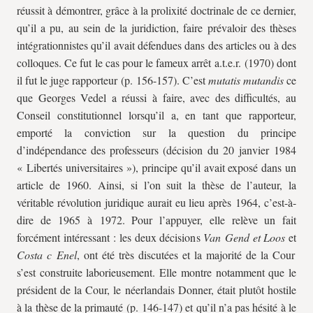
réussit à démontrer, grâce à la prolixité doctrinale de ce dernier,
qu’il a pu, au sein de la juridiction, faire prévaloir des thèses
intégrationnistes qu’il avait défendues dans des articles ou à des
colloques. Ce fut le cas pour le fameux arrêt
a.t.e.r.
(1970) dont
il fut le juge rapporteur (p. 156-157). C’est
mutatis
mutandis
ce
que Georges Vedel a réussi à faire, avec des difficultés, au
Conseil constitutionnel lorsqu’il a, en tant que rapporteur,
emporté la conviction sur la question du principe
d’indépendance des professeurs (décision du 20 janvier 1984
« Libertés universitaires »), principe qu’il avait exposé dans un
article de 1960. Ainsi, si l’on suit la thèse de l’auteur, la
véritable révolution juridique aurait eu lieu après 1964, c’est-à-
dire de 1965 à 1972. Pour l’appuyer, elle relève un fait
forcément intéressant : les deux décisions
Van Gend et Loos
et
Costa c Enel
, ont été très discutées et la majorité de la Cour
s’est construite laborieusement. Elle montre notamment que le
président de la Cour, le néerlandais Donner, était plutôt hostile
à la thèse de la primauté (p. 146-147) et qu’il n’a pas hésité à le