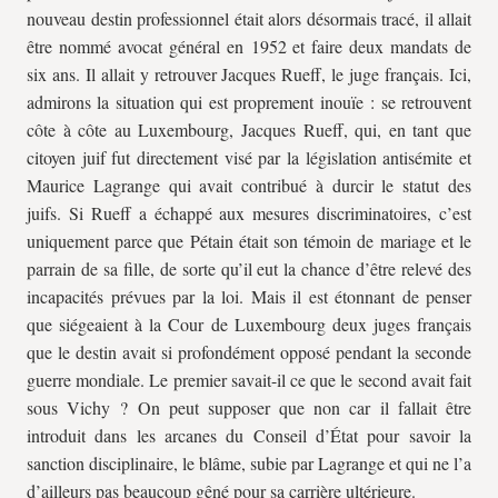
nouveau destin professionnel était alors désormais tracé, il allait
être nommé avocat général en 1952 et faire deux mandats de
six ans. Il allait y retrouver Jacques Rueff, le juge français. Ici,
admirons la situation qui est proprement inouïe : se retrouvent
côte à côte au Luxembourg, Jacques Rueff, qui, en tant que
citoyen juif fut directement visé par la législation antisémite et
Maurice Lagrange qui avait contribué à durcir le statut des
juifs. Si Rueff a échappé aux mesures discriminatoires, c’est
uniquement parce que Pétain était son témoin de mariage et le
parrain de sa fille, de sorte qu’il eut la chance d’être relevé des
incapacités prévues par la loi. Mais il est étonnant de penser
que siégeaient à la Cour de Luxembourg deux juges français
que le destin avait si profondément opposé pendant la seconde
guerre mondiale. Le premier savait-il ce que le second avait fait
sous Vichy ? On peut supposer que non car il fallait être
introduit dans les arcanes du Conseil d’État pour savoir la
sanction disciplinaire, le blâme, subie par Lagrange et qui ne l’a
d’ailleurs pas beaucoup gêné pour sa carrière ultérieure.