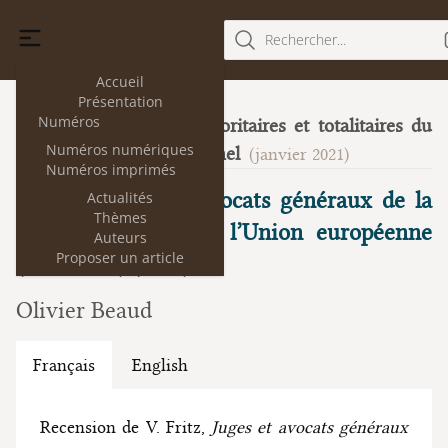
Rechercher...
Accueil
Présentation
Numéros
Les doctrines autoritaires et totalitaires du
25
Numéros numériques
droit constitutionnel
(janvier 2021)
Numéros imprimés
V. Fritz, Juges et avocats généraux de la
Actualités
Thèmes
Cour de justice de l’Union européenne
Auteurs
Proposer un article
(1952-1972) (2018)
Olivier Beaud
Français
English
Recension de V. Fritz,
Juges et avocats généraux