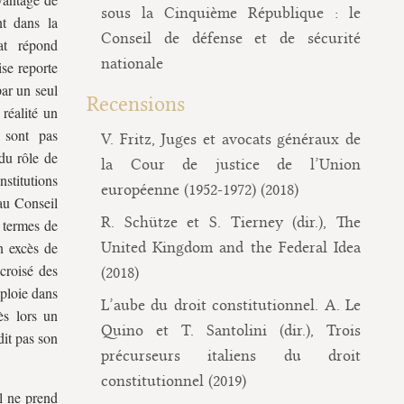
sous la Cinquième République : le
nt dans la
Conseil de défense et de sécurité
tat répond
nationale
ise reporte
par un seul
Recensions
réalité un
e sont pas
V. Fritz, Juges et avocats généraux de
du rôle de
la Cour de justice de l’Union
nstitutions
européenne (1952-1972) (2018)
 au Conseil
R. Schütze et S. Tierney (dir.), The
n termes de
n excès de
United Kingdom and the Federal Idea
croisé des
(2018)
mploie dans
L’aube du droit constitutionnel. A. Le
ès lors un
Quino et T. Santolini (dir.), Trois
dit pas son
précurseurs italiens du droit
constitutionnel (2019)
Il ne prend