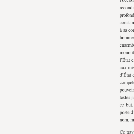
recondu
profon
constam
à sa co
homme 
ensemb
monolit
l’État 
aux miss
d’État 
compéte
pouvoir
textes 
ce but.
poste d
nom, ma
Ce trav