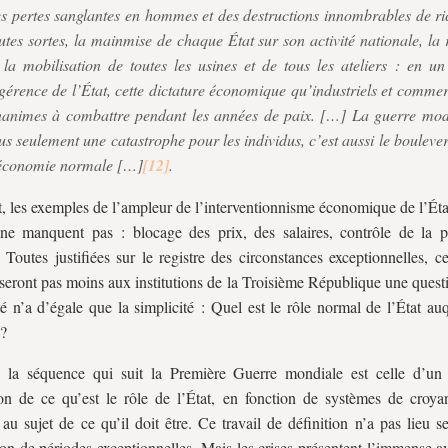
s pertes sanglantes en hommes et des destructions innombrables de ri
utes sortes, la mainmise de chaque État sur son activité nationale, la 
 la mobilisation de toutes les usines et de tous les ateliers : en un
gérence de l’État, cette dictature économique qu’industriels et commer
animes à combattre pendant les années de paix. […] La guerre mod
us seulement une catastrophe pour les individus, c’est aussi le boulev
’économie normale […]
.
t, les exemples de l’ampleur de l’interventionnisme économique de l’Éta
ne manquent pas : blocage des prix, des salaires, contrôle de la p
. Toutes justifiées sur le registre des circonstances exceptionnelles, 
seront pas moins aux institutions de la Troisième République une quest
lté n’a d’égale que la simplicité : Quel est le rôle normal de l’État auq
 ?
, la séquence qui suit la Première Guerre mondiale est celle d’un 
ion de ce qu’est le rôle de l’État, en fonction de systèmes de croya
 au sujet de ce qu’il doit être. Ce travail de définition n’a pas lieu 
ion de périodes exceptionnelles. Mais les crises présentent l’immense 