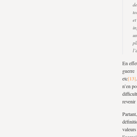
de
to
et
in
un
pl
l
En effe
guerre 
etc
n’en po
difficu
revenir
Partant
définit
valeurs
l’occas