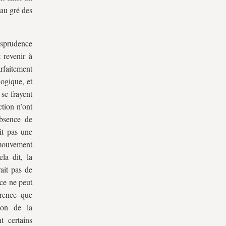
 au gré des
isprudence
 revenir à
rfaitement
logique, et
 se frayent
tion n’ont
absence de
ait pas une
 mouvement
la dit, la
ait pas de
 ce ne peut
érence que
tion de la
t certains