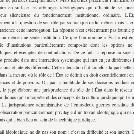
ire en surface les arbitrages idéologiques qui d’habitude se joue
deur silencieuse du fonctionnement institutionnel ordinaire. L’É
ment à la question de son rôle par sa pratique de lui-même, mais la cr
nscience cette interrogation. La réponse n’est évidemment pas fournie 
ou même une seule institution. Ce que l’on nomme « État » est en 
le d’institutions particulièrement composite dont les options n
hiques et exemptes de contradictions. De ce fait, la réponse au sujet 
est produite dans une interaction systémique qui met en jeu différentes i
ions et intérêts différents. Cette interaction fait toutefois la part belle
dans la mesure où le rôle de l’État se définit en droit essentiellement e
nces et de pouvoirs. Or, par la multitude de ses décisions rendues e
, le juge élabore une jurisprudence du rôle de l’État dans le réseau 
juridiques qu’il interprète et des concepts de la culture juridique qu’il e
 La jurisprudence administrative de l’entre-deux guerres constitue d
’observation particulièrement privilégié d’un travail idéologique qui ne 
is qui a bien lieu au sein de la technique juridique.
ail idéologique ne dit pas son nom ; c’est sa difficulté et son intérêt. 