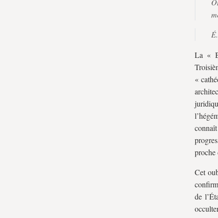
On
B. La résistance jurisprudentielle du
mê
libéralisme économique après-guerre
É.
II. L’émergence d’un néolibéralisme
A. Le soutien public à l’initiative privée
La « B
Trois
B. La régulation publique de l’initiative
« cathé
privée
archite
⁂
juridi
l’hégém
connaî
progres
proche 
Cet oub
confirm
de l’Ét
occulte