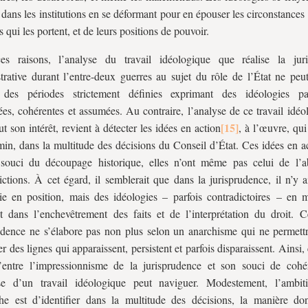
dans les institutions en se déformant pour en épouser les circonstances
qui les portent, et de leurs positions de pouvoir.
es raisons, l’analyse du travail idéologique que réalise la jur
trative durant l’entre-deux guerres au sujet du rôle de l’État ne peut
r des périodes strictement définies exprimant des idéologies pa
tées, cohérentes et assumées. Au contraire, l’analyse de ce travail idéo
ut son intérêt, revient à détecter les idées en action
, à l’œuvre, qui
in, dans la multitude des décisions du Conseil d’État. Ces idées en ac
 souci du découpage historique, elles n’ont même pas celui de l’
ictions. À cet égard, il semblerait que dans la jurisprudence, il n’y 
ie en position, mais des idéologies – parfois contradictoires – en
t dans l’enchevêtrement des faits et de l’interprétation du droit. Ce
udence ne s’élabore pas non plus selon un anarchisme qui ne permettr
er des lignes qui apparaissent, persistent et parfois disparaissent. Ainsi,
u’entre l’impressionnisme de la jurisprudence et son souci de coh
yse d’un travail idéologique peut naviguer. Modestement, l’ambi
he est d’identifier dans la multitude des décisions, la manière don