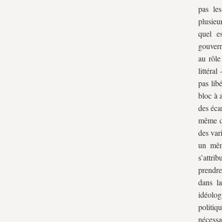
pas le
plusieu
quel e
gouvern
au rôle
littéra
pas lib
bloc à 
des éca
même da
des var
un même
s’attri
prendre
dans la
idéolog
politiq
nécessa