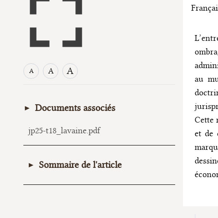
Françai
L’ent
ombra
admini
A
A
A
au mu
doctri
jurisp
Documents associés
Cette 
jp25-t18_lavaine.pdf
et de 
marque
dessin
Sommaire de l'article
économ
I. La persistance d’un libéralisme
A. Le retour jurisprudentiel du
libéralisme économique d’avant-guerre