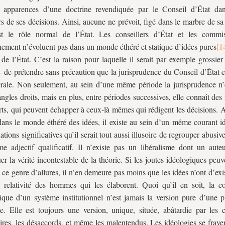
s apparences d’une doctrine revendiquée par le Conseil d’État d
rs de ses décisions. Ainsi, aucune ne prévoit, figé dans le marbre de sa
st le rôle normal de l’État. Les conseillers d’État et les commi
ement n’évoluent pas dans un monde éthéré et statique d’idées pures
 de l’État. C’est la raison pour laquelle il serait par exemple grossie
l – de prétendre sans précaution que la jurisprudence du Conseil d’État e
érale. Non seulement, au sein d’une même période la jurisprudence n’
angles droits, mais en plus, entre périodes successives, elle connaît des 
rts, qui peuvent échapper à ceux-là mêmes qui rédigent les décisions. 
ns le monde éthéré des idées, il existe au sein d’un même courant i
iations significatives qu’il serait tout aussi illusoire de regrouper abusi
 adjectif qualificatif. Il n’existe pas un libéralisme dont un auteu
buer la vérité incontestable de la théorie. Si les joutes idéologiques peuv
 ce genre d’allures, il n’en demeure pas moins que les idées n’ont d’ex
 relativité des hommes qui les élaborent. Quoi qu’il en soit, la c
ique d’un système institutionnel n’est jamais la version pure d’une p
ue. Elle est toujours une version, unique, située, abâtardie par les
ires, les désaccords, et même les malentendus. Les idéologies se fraye