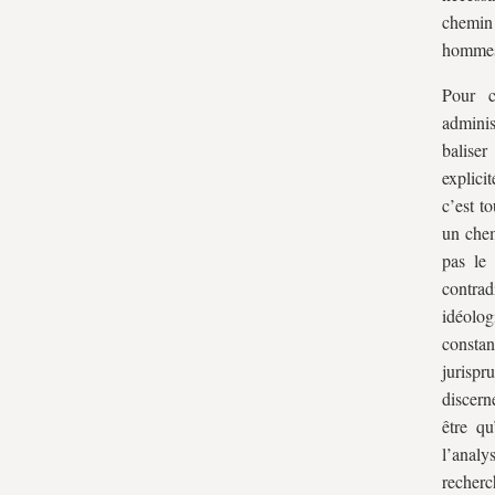
chemin 
hommes 
Pour c
adminis
balise
explici
c’est to
un chem
pas le
contrad
idéolog
constan
jurispr
discern
être q
l’anal
recherc