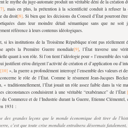
nt le mythe du juge-automate produit un véritable déni de la création d
, mais en plus, la prétention à la scientificité conduit à refuser l
ue du droit
. Si bien que les décisions du Conseil d’État pourront êtr
ortiquées dans leur moindre détail sémantique sans que ne soit j
tement référence à leurs contenus idéologiques.
t, si les institutions de la Troisième République n’ont pas réellement 
se après la Première Guerre mondiale
, l’État traverse une véri
ielle quant à son rôle. Si l’on tient l’idéologie pour «
l’ensemble des val
ui justifient et/ou dirigent l’activité de création et d’application ou d’int
t
», la guerre a profondément interrogé l’ensemble des valeurs et de
 concerne le rôle de l’État. Comme le résument Jean-Jacques Becke
n, «
traditionnellement, l’État jouait un rôle assez faible dans la vie ma
es circonstances conduisirent à une véritable “exubérance” de l’État
e du Commerce et de l’Industrie durant la Guerre, Etienne Clémentel, é
en 1931 :
e des grandes leçons que le monde économique doit tirer de l’hist
erre, c’est que toute crise mondiale entraînera désormais fatalement,