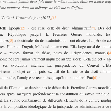
 ne tombe jamais deux fois dans le même abime. Mais on tombe touj
me manière, dans un mélange de ridicule et d’effroi.
 Vuillard,
L’ordre du jour
(2017)
.
elle Époque
» est aussi celle du droit administratif
. Des dé
ième République jusqu’à la Première Guerre mondiale, les
drales
» doctrinales du droit administratif sont élevées. La période c
ctes, Hauriou, Duguit, Michoud notamment. Elle forge aussi des outils
que – revues, format de thèse, notes de jurisprudence, manuels
onie ne sera jamais vraiment inquiétée au
xx
e siècle. Cela dit, cet « âg
t ses évolutions internes. La jurisprudence du Conseil d’Éta
sivement l’objet central puis exclusif de la science du droit adminis
en proche, l’analyse se technicise jusqu’à en « oublier l’État
».
li de l’État qui se dessine dès le début de la Première Guerre mondial
era après, marquera profondément la constitution du savoir juridique s
at. La subtile combinaison de différents éléments de la culture juridi
ra la composition idéologique de la jurisprudence administrative à ce 