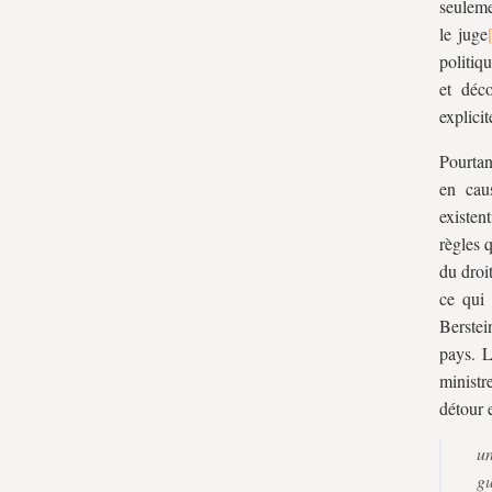
seuleme
le juge
politiq
et déc
explici
Pourtan
en cau
existent
règles q
du droi
ce qui
Berstei
pays. L
ministr
détour 
un
gu