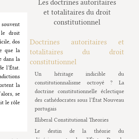
Les doctrines autoritaires
et totalitaires du droit
constitutionnel
 souvent
le droit
Doctrines autoritaires et
cile, dos
e que la
totalitaires du droit
e dans la
constitutionnel
e l’État.
Un héritage indicible du
adictions
constitutionnalisme octroyé ? La
ortent la
doctrine constitutionnelle éclectique
alors, se
des cathédocrates sous l’État Nouveau
t le rôle
portugais
Illiberal Constitutional Theories
Le destin de la théorie du