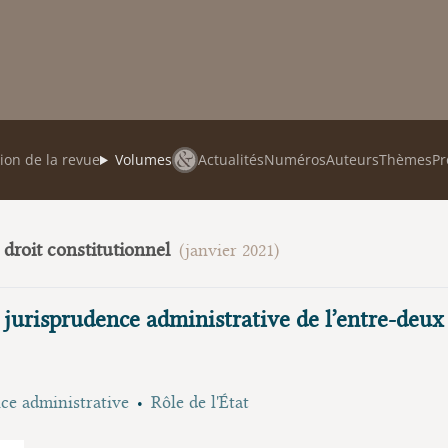
ion de la revue
Volumes
Actualités
Numéros
Auteurs
Thèmes
Pr
u droit constitutionnel
(janvier 2021)
 jurisprudence administrative de l’entre-deux
ce administrative
Rôle de l'État