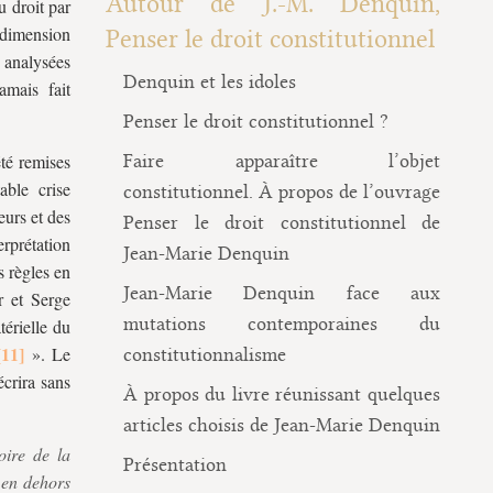
Autour de J.-M. Denquin,
u droit par
a dimension
Penser le droit constitutionnel
e analysées
Denquin et les idoles
amais fait
Penser le droit constitutionnel ?
été remises
Faire apparaître l’objet
table crise
constitutionnel. À propos de l’ouvrage
eurs et des
Penser le droit constitutionnel de
erprétation
Jean-Marie Denquin
s règles en
Jean-Marie Denquin face aux
r et Serge
mutations contemporaines du
térielle du
».
Le
constitutionnalisme
crira sans
À propos du livre réunissant quelques
articles choisis de Jean-Marie Denquin
oire de la
Présentation
 en dehors