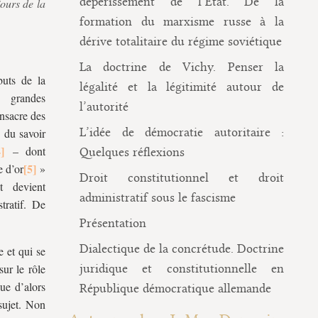
dépérissement de l’État. De la
ours de la
formation du marxisme russe à la
dérive totalitaire du régime soviétique
La doctrine de Vichy. Penser la
buts de la
légalité et la légitimité autour de
 grandes
l’autorité
onsacre des
L’idée de démocratie autoritaire :
 du savoir
– dont
Quelques réflexions
e d’or
»
Droit constitutionnel et droit
t devient
administratif sous le fascisme
tratif. De
Présentation
Dialectique de la concrétude. Doctrine
e et qui se
ur le rôle
juridique et constitutionnelle en
que d’alors
République démocratique allemande
sujet. Non