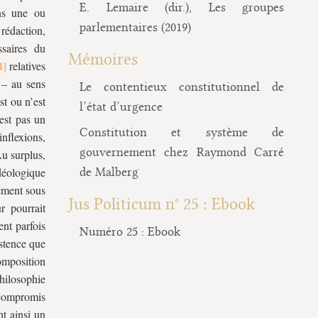
E. Lemaire (dir.), Les groupes
ans une ou
parlementaires (2019)
 rédaction,
ssaires du
Mémoires
relatives
r – au sens
Le contentieux constitutionnel de
st ou n’est
l’état d’urgence
est pas un
Constitution et système de
inflexions,
gouvernement chez Raymond Carré
Au surplus,
déologique
de Malberg
vement sous
Jus Politicum n° 25 : Ebook
r pourrait
ent parfois
Numéro 25 : Ebook
istence que
omposition
hilosophie
 compromis
nt ainsi un