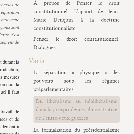
À propos de Penser le droit
chesses de
constitutionnel. L’apport de Jean-
réquisition
 mot cette
Marie Denquin à la doctrine
çants sont
constitutionnaliste
erne n’est
Penser le droit constitutionnel.
ersement de
Dialogues
Varia
t durant la
roduction,
La séparation « physique » des
ces mesures
pouvoirs sous les régimes
ion dont la
préparlementaires
uel il faut
Du libéralisme au néolibéralisme
dans la jurisprudence administrative
travail de
de l’entre-deux guerres
nces et de
seulement à
La formalisation du présidentialisme
avantage de