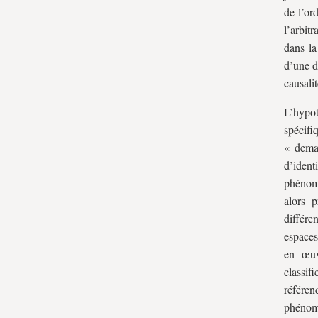
de l’or
l’arbit
dans la
d’une dé
causali
L’hypot
spécifi
« deman
d’ident
phénomè
alors p
différe
espaces
en œuv
classi
référen
phénomè