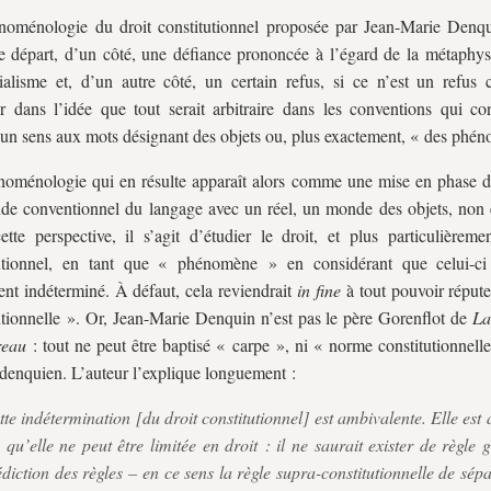
noménologie du droit constitutionnel proposée par Jean-Marie Denq
e départ, d’un côté, une défiance prononcée à l’égard de la métaphys
tialisme et, d’un autre côté, un certain refus, si ce n’est un refus c
r dans l’idée que tout serait arbitraire dans les conventions qui co
un sens aux mots désignant des objets ou, plus exactement, « des phé
oménologie qui en résulte apparaît alors comme une mise en phase d
e conventionnel du langage avec un réel, un monde des objets, non 
tte perspective, il s’agit d’étudier le droit, et plus particulièremen
tutionnel, en tant que « phénomène » en considérant que celui-ci
ent indéterminé. À défaut, cela reviendrait
in fine
à tout pouvoir réput
utionnelle ». Or, Jean-Marie Denquin n’est pas le père Gorenflot de
La
eau
: tout ne peut être baptisé « carpe », ni « norme constitutionnell
enquien. L’auteur l’explique longuement :
tte indétermination [du droit constitutionnel] est ambivalente. Elle est
 qu’elle ne peut être limitée en droit : il ne saurait exister de règle
édiction des règles – en ce sens la règle supra-constitutionnelle de sép