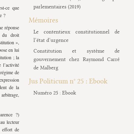
parlementaires (2019)
est-ce que
e ?
Mémoires
ne réponse
Le contentieux constitutionnel de
 du droit
l’état d’urgence
titution »,
ose en lui
Constitution et système de
tution ; la
gouvernement chez Raymond Carré
l’activité
de Malberg
n régime de
expression
Jus Politicum n° 25 : Ebook
dent de la
Numéro 25 : Ebook
 arbitrage,
arence ?)
au lecteur
 effort de