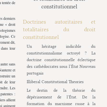
n tentée de
constitutionnel
es derniers
Doctrines autoritaires et
ine « droit
totalitaires du droit
éologismes
ologise. Ce
constitutionnel
rement dit,
Un héritage indicible du
 dans leur
constitutionnalisme octroyé ? La
doctrine constitutionnelle éclectique
 autre sans
des cathédocrates sous l’État Nouveau
Nanterre et
portugais
nstruire un
it de leur
Illiberal Constitutional Theories
tendre. Les
Le destin de la théorie du
 patentes :
dépérissement de l’État. De la
rs allient
formation du marxisme russe à la
qui animent