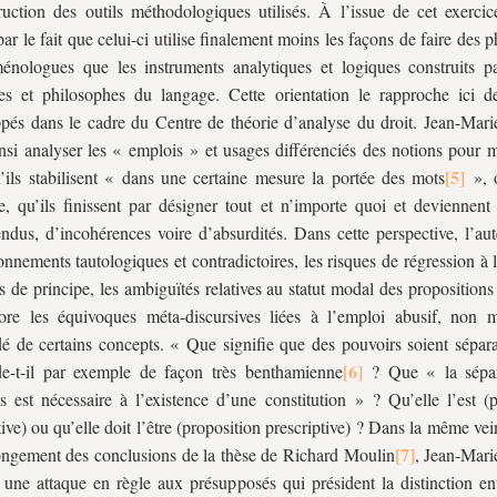
ruction des outils méthodologiques utilisés. À l’issue de cet exercic
par le fait que celui-ci utilise finalement moins les façons de faire des 
nologues que les instruments analytiques et logiques construits pa
tes et philosophes du langage. Cette orientation le rapproche ici d
pés dans le cadre du Centre de théorie d’analyse du droit. Jean-Mar
nsi analyser les « emplois » et usages différenciés des notions pour m
’ils stabilisent « dans une certaine mesure la portée des mots
», o
se, qu’ils finissent par désigner tout et n’importe quoi et deviennent
ndus, d’incohérences voire d’absurdités. Dans cette perspective, l’aut
sonnements tautologiques et contradictoires, les risques de régression à l’
ns de principe, les ambiguïtés relatives au statut modal des propositions
re les équivoques méta-discursives liées à l’emploi abusif, non m
é de certains concepts. « Que signifie que des pouvoirs soient sépara
e-t-il par exemple de façon très benthamienne
? Que « la sépar
s est nécessaire à l’existence d’une constitution » ? Qu’elle l’est (p
tive) ou qu’elle doit l’être (proposition prescriptive) ? Dans la même vei
ongement des conclusions de la thèse de Richard Moulin
, Jean-Mar
 une attaque en règle aux présupposés qui président la distinction en