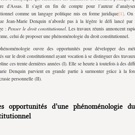
tre d’Assas. Il s’agit en fin de compte pour l’auteur d’analyse
utionnel comme un langage politique mis en forme juridique
. On
e Jean-Marie Denquin n’aborde pas à la légère le défi lancé par l
ge :
Penser le droit constitutionnel
. Les travaux réunis annoncent rap
me, celui de proposer une phénoménologie du droit constitutionnel.
phénoménologie ouvre des opportunités pour développer des méta
rés sur le droit constitutionnel ayant vocation à se distinguer des trava
pline ces trente dernières années (I). Elle se heurte à toutefois à des diff
arie Denquin parvient en grande partie à surmonter grâce à la fo
crasie personnelle (II).
es opportunités d’une phénoménologie du
titutionnel