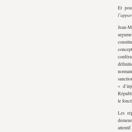
Et pou
l’appa
Jean-Ma
argume
constit
concept
conféra
définit
normatr
sanctio
« d’inj
Républi
le fonc
Les ré
demeure
attenti