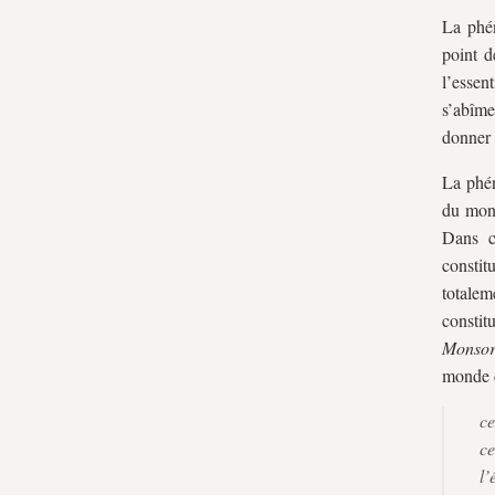
La phé
point d
l’essen
s’abîme
donner 
La phén
du mond
Dans ce
consti
totalem
constit
Monsor
monde d
ce
ce
l’