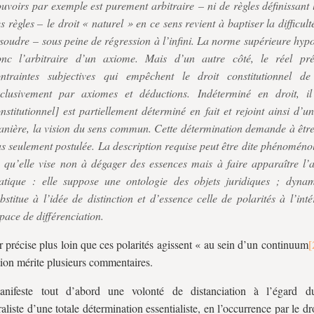
uvoirs par exemple est purement arbitraire – ni de règles définissant 
s règles – le droit « naturel » en ce sens revient à baptiser la difficult
soudre – sous peine de régression à l’infini. La norme supérieure hypo
onc l’arbitraire d’un axiome. Mais d’un autre côté, le réel pré
ontraintes subjectives qui empêchent le droit constitutionnel d
xclusivement par axiomes et déductions. Indéterminé en droit, il
nstitutionnel] est partiellement déterminé en fait et rejoint ainsi d’u
nière, la vision du sens commun. Cette détermination demande à être 
s seulement postulée. La description requise peut être dite phénoméno
 qu’elle vise non à dégager des essences mais à faire apparaître l’
atique : elle suppose une ontologie des objets juridiques ; dynam
bstitue à l’idée de distinction et d’essence celle de polarités à l’int
pace de différenciation.
r précise plus loin que ces polarités agissent « au sein d’un continuum
tion mérite plusieurs commentaires.
anifeste tout d’abord une volonté de distanciation à l’égard du
aliste d’une totale détermination essentialiste, en l’occurrence par le dro