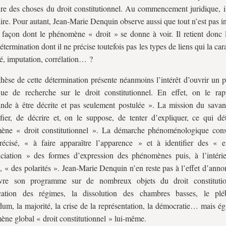
dre des choses du droit constitutionnel. Au commencement juridique, i
raire. Pour autant, Jean-Marie Denquin observe aussi que tout n’est pas 
 façon dont le phénomène « droit » se donne à voir. Il retient donc l
termination dont il ne précise toutefois pas les types de liens qui la cara
té, imputation, corrélation… ?
hèse de cette détermination présente néanmoins l’intérêt d’ouvrir un
que de recherche sur le droit constitutionnel. En effet, on le rapp
de à être décrite et pas seulement postulée ». La mission du savan
ifier, de décrire et, on le suppose, de tenter d’expliquer, ce qui dé
ne « droit constitutionnel ». La démarche phénoménologique consis
récisé, « à faire apparaître l’apparence » et à identifier des « 
nciation » des formes d’expression des phénomènes puis, à l’intéri
, « des polarités ». Jean-Marie Denquin n’en reste pas à l’effet d’anno
re son programme sur de nombreux objets du droit constitutio
fication des régimes, la dissolution des chambres basses, le pléb
dum, la majorité, la crise de la représentation, la démocratie… mais é
ne global « droit constitutionnel » lui-même.