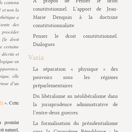
À propos de Penser le droit
le contenu
constitutionnel. L’apport de Jean-
é et non la
thétique a
Marie Denquin à la doctrine
sente des
constitutionnaliste
e procéder
Penser le droit constitutionnel.
 [le droit
Dialogues
ne certaine
décrite et
Varia
logique en
apparence.
La séparation « physique » des
ique, elle
pouvoirs sous les régimes
érieur d’un
préparlementaires
Du libéralisme au néolibéralisme dans
». Cette
la jurisprudence administrative de
l’entre-deux guerres
 postulat
La formalisation du présidentialisme
it naturel,
sous la Cinquième République : le