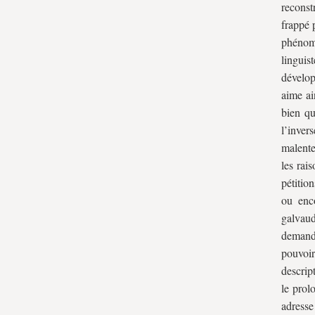
reconst
frappé 
phénomé
linguis
dévelop
aime ai
bien qu
l’inver
malente
les rai
pétitio
ou enco
galvaud
demand
pouvoir
descrip
le prol
adresse