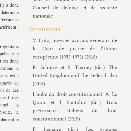
l y a donc
Conseil de défense et de sécurité
indéterminé
nationale
’existence
ctérisent :
Recensions
V. Fritz, Juges et avocats généraux de
 programme
la Cour de justice de l’Union
elle, elle
européenne (1952-1972) (2018)
t est donc
R. Schütze et S. Tierney (dir.), The
termine le
te, est-il
United Kingdom and the Federal Idea
espaces de
(2018)
eur de ces
L’aube du droit constitutionnel. A. Le
nce. Il met
Quino et T. Santolini (dir.), Trois
nnel : la
précurseurs italiens du droit
iscite, le
constitutionnel (2019)
galement le
E. Lemaire (dir.), Les groupes