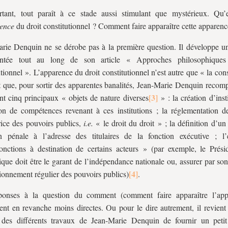
rtant, tout paraît à ce stade aussi stimulant que mystérieux. Qu’
rence
du droit constitutionnel ? Comment faire apparaître cette apparenc
rie Denquin ne se dérobe pas à la première question. Il développe u
ntée tout au long de son article « Approches philosophiques
utionnel ». L’apparence du droit constitutionnel n’est autre que « la cons
 que, pour sortir des apparentes banalités, Jean-Marie Denquin recomp
nt cinq principaux « objets de nature diverses
» : la création d’insti
ion de compétences revenant à ces institutions ; la réglementation de 
ice des pouvoirs publics,
i.e.
« le droit du droit » ; la définition d’u
n pénale à l’adresse des titulaires de la fonction exécutive ; l’
onctions à destination de certains acteurs » (par exemple, le Prési
que doit être le garant de l’indépendance nationale ou, assurer par son
tionnement régulier des pouvoirs publics)
.
ponses à la question du comment (comment faire apparaître l’app
nt en revanche moins directes. Ou pour le dire autrement, il revient 
f des différents travaux de Jean-Marie Denquin de fournir un petit