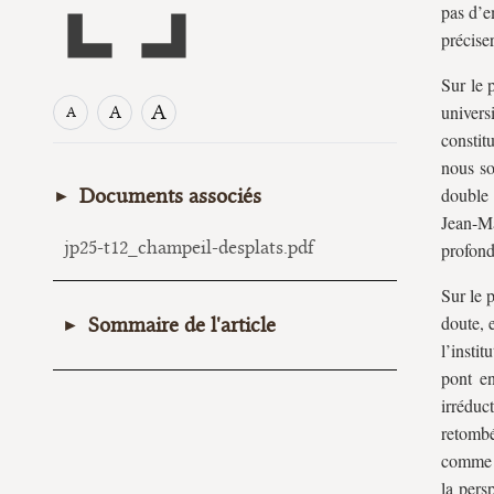
pas d’e
préciser
Sur le 
A
univers
A
A
constit
nous so
double 
Documents associés
Jean-Ma
jp25-t12_champeil-desplats.pdf
profonde
Sur le 
doute, 
Sommaire de l'article
l’insti
I. Les opportunités d’une
pont en
irréduc
phénoménologie du droit
retombé
constitutionnel
comme l
II. Difficultés générales et salut
la pers