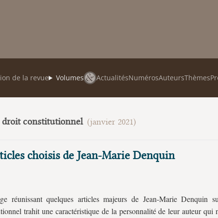
ion de la revue
Volumes
Actualités
Numéros
Auteurs
Thèmes
Pr
u droit constitutionnel
(janvier 2021)
ticles choisis de Jean-Marie Denquin
age réunissant quelques articles majeurs de Jean-Marie Denquin su
utionnel trahit une caractéristique de la personnalité de leur auteur qui n