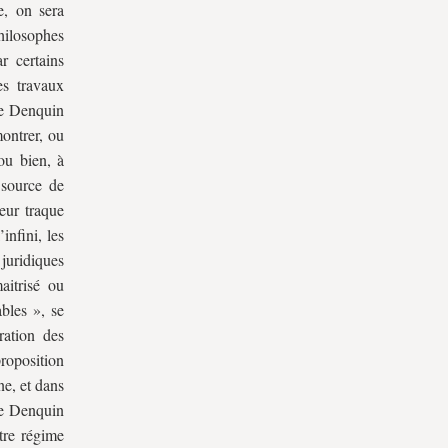
e, on sera
philosophes
r certains
es travaux
ie Denquin
ontrer, ou
u bien, à
 source de
eur traque
infini, les
 juridiques
aitrisé ou
bles », se
ation des
roposition
ne, et dans
ie Denquin
tre régime