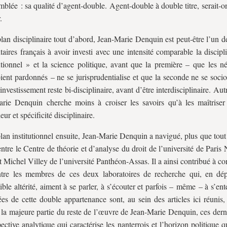
mblée : sa qualité d’agent-double. Agent-double à double titre, serait-o
.
plan disciplinaire tout d’abord, Jean-Marie Denquin est peut-être l’un d
itaires français à avoir investi avec une intensité comparable la discipl
utionnel » et la science politique, avant que la première – que les n
ient pardonnés – ne se jurisprudentialise et que la seconde ne se soci
investissement reste bi-disciplinaire, avant d’être interdisciplinaire. Aut
rie Denquin cherche moins à croiser les savoirs qu’à les maîtriser
ur et spécificité disciplinaire.
plan institutionnel ensuite, Jean-Marie Denquin a navigué, plus que tout
entre le Centre de théorie et d’analyse du droit de l’université de Paris 
tut Michel Villey de l’université Panthéon-Assas. Il a ainsi contribué à co
tre les membres de ces deux laboratoires de recherche qui, en dép
tible altérité, aiment à se parler, à s’écouter et parfois – même – à s’en
es de cette double appartenance sont, au sein des articles ici réunis,
a majeure partie du reste de l’œuvre de Jean-Marie Denquin, ces dernie
pective analytique qui caractérise les nanterrois et l’horizon politique 