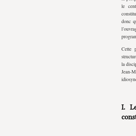
individuel
le cen
constit
donc qu
l’ouvra
program
Cette 
structu
la disci
Jean-M
idiosyn
I. L
cons