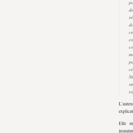
po
de
ré
d
c
e
co
ma
pa
ce
St
su
es
L’auteu
explica
Elle m
jusnatur