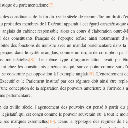
ristique du parlementarisme
.
s des constituants de la fin du
xviii
e siècle de reconnaître un droit d’e
au profit des membres de l’Exécutif apparaît à cet égard caractéristique 
 anglais du cabinet responsable alors en cours d’élaboration outre-
é des constituants français de l’époque refuse ainsi notamment d’a
bilité des fonctions de ministre avec un mandat parlementaire dans la
t perçue, dans le système anglais, comme un risque de corruption par l’
ns ministérielles
. Le même type d’argumentation avait pu êtr
ant chez les constituants américains qui, sur ce point comme sur d’a
 se construire par opposition à l’exemple anglais
. L’encadrement de
’Exécutif et le Parlement institué par ces régimes doit ainsi être repl
’une conception de la séparation des pouvoirs antérieure à l’arrivée à 
me parlementaire.
in du
xviii
e siècle, l’agencement des pouvoirs est pensé à partir du 
 législatif, qui est conçu comme le pouvoir souverain ou, à tout le mo
e ses marques essentielles
. Dans la typologie des régimes de l’