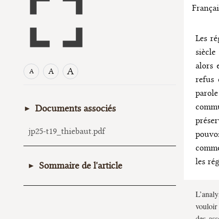
Françai
Les ré
siècl
alors 
A
A
A
refus 
parol
commu
Documents associés
préser
jp25-t19_thiebaut.pdf
pouvoi
comme 
les ré
Sommaire de l'article
I. 1791 : l’instauration d’une
L’analy
séparation physique différenciée
vouloir
A. Le droit d’entrée et de parole du roi
des ass