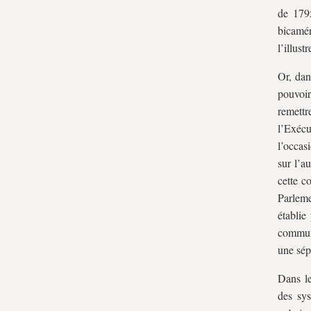
de 1795
bicamér
l’illust
Or, dan
pouvoir
remettr
l’Exécu
l’occas
sur l’a
cette c
Parleme
établie
communi
une sép
Dans le
des sys