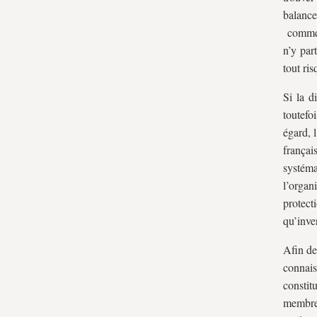
balance
comme l
n’y par
tout ris
Si la d
toutefo
égard, 
françai
systém
l’organ
protect
qu’inve
Afin de
connais
constit
membres