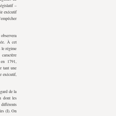
gislatif –
r exécutif
 d’empêcher
n observera
lée. À cet
s le régime
 caractère
 en 1791,
r tant une
 exécutif,
egard de la
n dont les
différents
irs (I). On