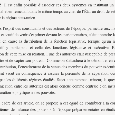
. Il est enfin possible d’associer ces deux systèmes en instituant un
al et en remettant dans le même temps au chef de l’État un droit de v
re le régime états-unien.
s l’esprit des constituants et des acteurs de l’époque, permettre aux 
 exécutif de venir s’exprimer devant les parlementaires, c’était prendre l
e en cause la distribution de la fonction législative, lorsque qu’un
tif y participait, et celle des fonctions législative et exécutive. E
ion de cette mise en relation, l’une des autorités était susceptible de pre
utre et de capter son pouvoir. Comme on s’attachera à le démontrer en 
ontribution, l’encadrement de la venue des membres du pouvoir exécutif
nt visait en conséquence à assurer la pérennité de la séparation de
 par les différents régimes étudiés. Sujet apparemment mineur, la ques
cation entre les autorités est alors conçue comme centrale : on instau
aration « physique » des pouvoirs.
 cadre de cet article, on se propose à cet égard de contribuer à la co
tèmes de balance des pouvoirs à l’époque préparlementaire en étudia