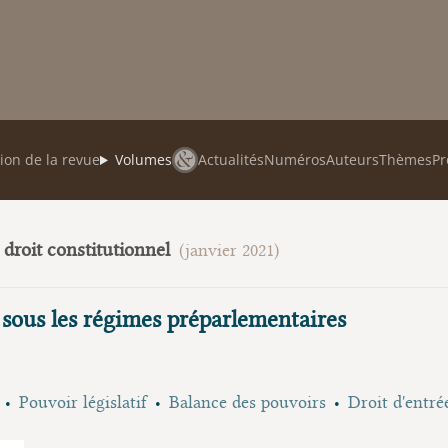
ion de la revue
Volumes
Actualités
Numéros
Auteurs
Thèmes
Pr
u droit constitutionnel
(janvier 2021)
 sous les régimes préparlementaires
Pouvoir législatif
Balance des pouvoirs
Droit d'entré