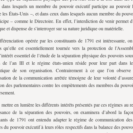
 dans lesquels un membre du pouvoir exécutif participe au pouvoir lé
es États-Unis –, et dans ceux dans lesquels aucun membre du pouvoi
ticipe – comme le Directoire. En effet, l’interdiction de venir permet
que et dispense de s’interroger sur sa nature juridique ou matérielle.
ifférenciation opérée par les constituants de 1791 est intéressante, o
is qu’elle est essentiellement tournée vers la protection de l’Assemb
l’intérêt essentiel de l’étude de la séparation physique des pouvoirs sou
s de l’an III et le régime états-unien réside pour leur part dans le
atique de son organisation. Contrairement à ce que l’on observe
isation de la communication arrêtée témoigne de leur volonté d’assure
ion des parlementaires contre les empiètements des membres du pouvoir
rsement.
 mettre en lumière les différents intérêts présentés par ces régimes au r
sance de la séparation des pouvoirs, on examinera d’abord la faço
uants de 1791 ont entendu adapter le régime de communication des 
 du pouvoir exécutif à leurs rôles respectifs dans la balance des pouvo