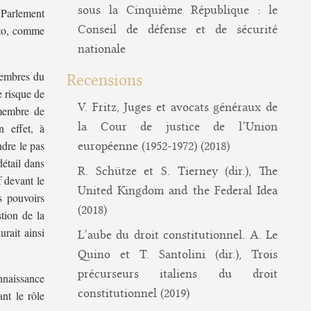
sous la Cinquième République : le
 Parlement
Conseil de défense et de sécurité
eto, comme
nationale
membres du
Recensions
e risque de
V. Fritz, Juges et avocats généraux de
 membre de
la Cour de justice de l’Union
n effet, à
ndre le pas
européenne (1952-1972) (2018)
détail dans
R. Schütze et S. Tierney (dir.), The
 devant le
United Kingdom and the Federal Idea
s pouvoirs
(2018)
tion de la
rait ainsi
L’aube du droit constitutionnel. A. Le
Quino et T. Santolini (dir.), Trois
précurseurs italiens du droit
nnaissance
constitutionnel (2019)
nt le rôle