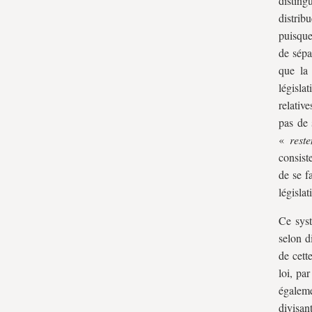
disting
distrib
puisque
de sépa
que la 
législa
relativ
pas de 
«
rest
consist
de se f
législati
Ce syst
selon d
de cett
loi, pa
égaleme
divisan