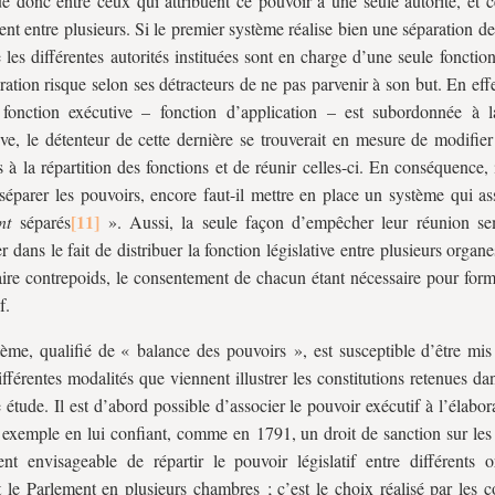
ue donc entre ceux qui attribuent ce pouvoir à une seule autorité, et 
uent entre plusieurs. Si le premier système réalise bien une séparation d
 les différentes autorités instituées sont en charge d’une seule foncti
ration risque selon ses détracteurs de ne pas parvenir à son but. En effe
fonction exécutive – fonction d’application – est subordonnée à l
tive, le détenteur de cette dernière se trouverait en mesure de modifier
es à la répartition des fonctions et de réunir celles-ci. En conséquence, i
séparer les pouvoirs, encore faut-il mettre en place un système qui as
ent
séparés
». Aussi, la seule façon d’empêcher leur réunion sem
er dans le fait de distribuer la fonction législative entre plusieurs organ
aire contrepoids, le consentement de chacun étant nécessaire pour form
f.
ème, qualifié de « balance des pouvoirs », est susceptible d’être mi
ifférentes modalités que viennent illustrer les constitutions retenues da
e étude. Il est d’abord possible d’associer le pouvoir exécutif à l’élabor
r exemple en lui confiant, comme en 1791, un droit de sanction sur les l
nt envisageable de répartir le pouvoir législatif entre différents 
t le Parlement en plusieurs chambres ; c’est le choix réalisé par les c