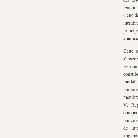
rencont
co-législateur
Celle d
B. Le droit d’entrée et de parole des
membre
ministres
princip
II. 1787 et 1795 : l’instauration d’une
américa
séparation physique systématisée
Cette a
A. Dans le régime états-unien
s’inscr
B. Sous le Directoire
les min
Conclusion
consubs
modali
parlem
membre
Ve Répu
compen
parleme
de lutt
apparai