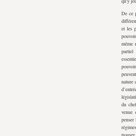
qu’y jo
De ce p
différe
et les 
pouvoir
même n
partiel
essenti
pouvoir 
peuvent
nature 
d’entré
législa
du chef
venue 
penser 
régimes
trouver