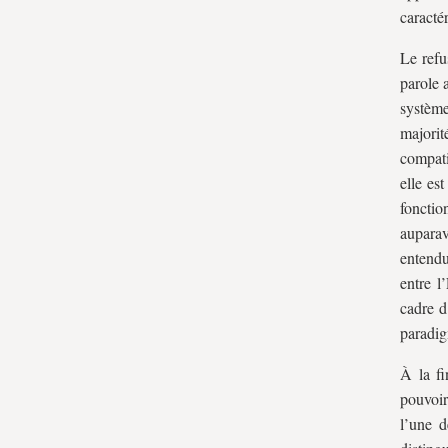
caracté
Le refu
parole 
système
majorit
compati
elle es
fonctio
auparav
entendu
entre l
cadre d
paradig
À la f
pouvoir
l’une d