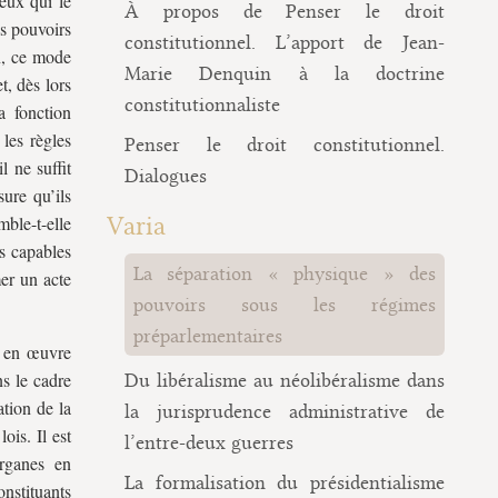
ceux qui le
À propos de Penser le droit
es pouvoirs
constitutionnel. L’apport de Jean-
on, ce mode
Marie Denquin à la doctrine
t, dès lors
constitutionnaliste
a fonction
 les règles
Penser le droit constitutionnel.
l ne suffit
Dialogues
sure qu’ils
ble-t-elle
Varia
es capables
La séparation « physique » des
er un acte
pouvoirs sous les régimes
préparlementaires
s en œuvre
ns le cadre
Du libéralisme au néolibéralisme dans
ation de la
la jurisprudence administrative de
ois. Il est
l’entre-deux guerres
organes en
La formalisation du présidentialisme
onstituants