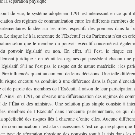
ue la séparation physique.
oint de vue, le système adopté en 1791 est intéressant en ce qu’il il
nciation des régimes de communication entre les différents membres de 
parlementaires fondée sur les rôles respectifs des premiers dans la b
s. Le risque lié à la rencontre de l’Exécutif et du Parlement n’est en effe
ature selon que le membre du pouvoir exécutif concerné est égalem
 du pouvoir législatif ou non. En effet, s’il l’est, le risque est
ellement juridique : on réunit les organes qui possèdent chacun une p
législatif. S’il ne l’est pas, le risque est de nature matérielle : les par
 être influencés quant au contenu de leurs décisions. Une telle différe
du risque encouru va conduire à une différence dans la façon d’encadre
e et de parole des membres de l’Exécutif à raison de leur participation
tif. Ainsi, en 1791, on observe une différenciation des régimes de com
 de l’État et des ministres. Une solution plus simple consiste à inter
des membres de l’Exécutif dans l’enceinte parlementaire, ce qui d
la spécificité des risques liés à chacune d’entre elles. Aucune différen
 de communication n’est alors nécessaire. C’est ce qui explique que l
 ce type de séparation physique des pouvoirs tout à la fois dans les 