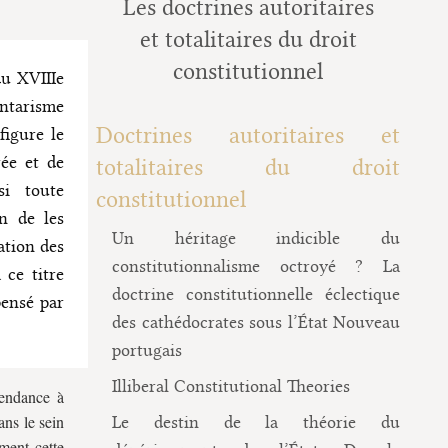
Les doctrines autoritaires
et totalitaires du droit
constitutionnel
du XVIIIe
ntarisme
Doctrines autoritaires et
figure le
ée et de
totalitaires du droit
si toute
constitutionnel
n de les
Un héritage indicible du
ation des
constitutionnalisme octroyé ? La
 ce titre
doctrine constitutionnelle éclectique
pensé par
des cathédocrates sous l’État Nouveau
portugais
Illiberal Constitutional Theories
tendance à
ans le sein
Le destin de la théorie du
ment cette