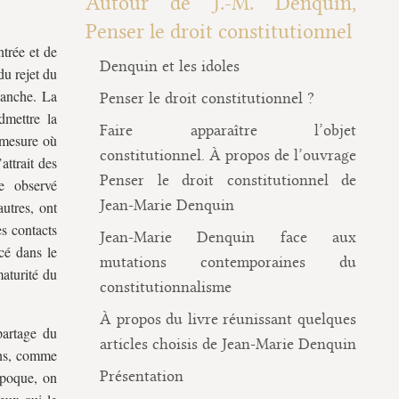
Autour de J.-M. Denquin,
Penser le droit constitutionnel
ntrée et de
Denquin et les idoles
du rejet du
Manche. La
Penser le droit constitutionnel ?
dmettre la
Faire apparaître l’objet
 mesure où
constitutionnel. À propos de l’ouvrage
attrait des
Penser le droit constitutionnel de
e observé
Jean-Marie Denquin
utres, ont
s contacts
Jean-Marie Denquin face aux
acé dans le
mutations contemporaines du
maturité du
constitutionnalisme
À propos du livre réunissant quelques
partage du
articles choisis de Jean-Marie Denquin
ins, comme
Présentation
époque, on