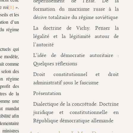
dépérissement de l’État. De la
e roi
».
formation du marxisme russe à la
eils et les
dérive totalitaire du régime soviétique
ation d’un
La doctrine de Vichy. Penser la
 du régime
légalité et la légitimité autour de
l’autorité
ctuels qui
L’idée de démocratie autoritaire :
ce modèle,
araît comme
Quelques réflexions
t selon des
Droit constitutionnel et droit
 un régime
administratif sous le fascisme
profit des
tres de la
Présentation
comme une
Dialectique de la concrétude. Doctrine
out mandat
juridique et constitutionnelle en
bilité afin
République démocratique allemande
lementaire
 ministres