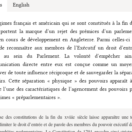
s
English
gimes français et américain qui se sont constitués à la fin 
e portent la marque d’un rejet des prémices d’un parleme
en cours de développement en Angleterre. Parmi celles-ci 
de reconnaître aux membres de l’Exécutif un droit d’entr
e au sein du Parlement. La volonté d’empêcher ain
nication directe entre eux est conçue comme un moye
ver de toute influence réciproque et de sauvegarder la sépar
rs. Cette séparation « physique » des pouvoirs apparaît à
l’une des caractéristiques de l’agencement des pouvoirs 
gimes « préparlementaires ».
se des constitutions de la fin du
xviii
e siècle laisse apparaître une 
 limiter le droit d’entrée et de parole des membres du pouvoir exécutif d
emblées parlementaires. La Constitution de 1791 encadre ainsi stricte