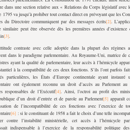
re dans une section relative aux « Relations du Corps législatif avec l
e 1795 va jusqu’à prohiber tout contact direct en prévoyant que les Cons
s du Directoire
communiquent par des messages écrits
. L’applic
e similaire peut être observée dès les premières années d’existence
in
.
ttitude contraste avec celle adoptée dans la plupart des régimes a
ivent dans le paradigme parlementaire. Au Royaume-Uni, matrice de 
istres ayant la qualité de parlementaire, leur accès à l’hémicycle app
tantiel à la compatibilité de ces deux fonctions. S’ils l’ont parfois fai
tés particulières, les États d’Europe continentale ayant instauré
entaire ont également reconnu un droit d’accès au Parlement au 
s responsables de l’Exécutif
. Ainsi, l’octroi au profit des minis
blique d’un droit d’entrée et de parole au Parlement
apparaît 
sation de l’incompatibilité de ces fonctions avec l’exercice de t
ntaire
: si le constituant de 1958 a fait le choix d’une telle incompati
er contre l’instabilité ministérielle, cet accès à l’hémicycle par
ssait indispensable à l’exercice de la responsabilité politique des