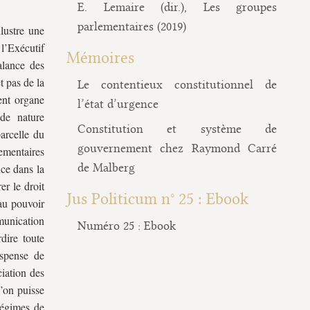
E. Lemaire (dir.), Les groupes
parlementaires (2019)
lustre une
l’Exécutif
Mémoires
alance des
t pas de la
Le contentieux constitutionnel de
ent organe
l’état d’urgence
 de nature
Constitution et système de
arcelle du
gouvernement chez Raymond Carré
lementaires
de Malberg
nce dans la
r le droit
Jus Politicum n° 25 : Ebook
 au pouvoir
munication
Numéro 25 : Ebook
dire toute
ispense de
ciation des
’on puisse
régimes de