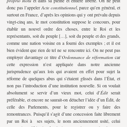
proprio motu
et dans sa pleine et entière liberté. On ne peut
donc pas l’appeler
Acte constitutionnel
, parce qu’en général, et
surtout en France, d’après les opinions qui y ont prévalu depuis
vingt-cinq ans, le mot constitution suppose le concours, pour
établir un nouvel ordre des choses, entre le Roi et les
représentants, soit du peuple […], soit du peuple et des grands,
comme une nation voisine en a fourni des exemples ; et il est
bien évident que rien de tel ne se rencontre ici. On ne peut pas
employer davantage ce titre d’
Ordonnance de réformation
car
cette expression n’est appliquée dans notre ancienne
jurisprudence qu’aux lois qui avaient en effet pour sujet la
réforme de quelques abus qui s’étaient glissés dans l’État, et
non pas l’introduction d’une institution nouvelle. Si on voulait
absolument se servir d’un vieux mot, celui d’
Édit
serait
préférable, et encore ne saurait-on détacher l’idée d’un Édit, de
celle des Parlements, pour le registrer ou y faire des
remontrances. Puisqu’il s’agit d’une concession faite librement
par un Roi à ses sujets, le nom anciennement usité, celui