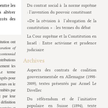
entre les
Du contrat social à la norme suprême
à altérer
: l’invention du pouvoir constituant
ccès des
«De la révision à l’abrogation de la
constitution » : les termes du débat
La Cour suprême et la Constitution en
itution ont
Israël : Entre activisme et prudence
aration of
judiciaire
centennial
ntributions
Archives
lement les
Aspects des contrats de coalition
 Le terme
gouvernementale en Allemagne (1998-
ongrès pour
2009), textes présentés par Armel Le
teurs on le
semblés par
Divellec
t par leur
Du référendum et de l’initiative
définition
populaire en Suisse (1894), texte
mentaire et