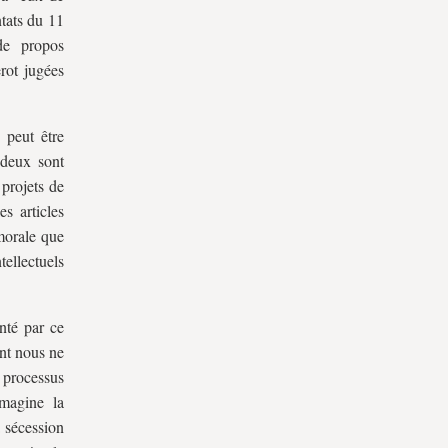
ntats du 11
e propos
rot jugées
 peut être
 deux sont
 projets de
s articles
 morale que
ellectuels
nté par ce
ont nous ne
 processus
magine la
 sécession