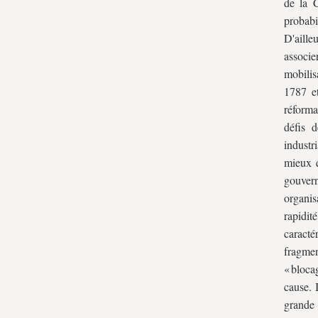
de la C
probabi
D'aille
associe
mobilis
1787 et
réforma
défis 
industr
mieux 
gouver
organis
rapidi
caracté
fragmen
« bloca
cause. 
grande 