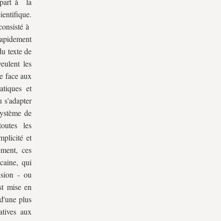
 part à la
ientifique.
consisté à
 rapidement
du texte de
eulent les
e face aux
atiques et
u s'adapter
système de
outes les
mplicité et
ement, ces
icaine, qui
ision - ou
st mise en
 d'une plus
atives aux