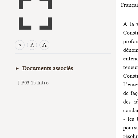
Françai
A la v
Const
profo
A
A
A
dénom
entend
teneu
Documents associés
Const
J P03 15 Intro
L’ense
de faç
des i
condam
- les 
poursu
résol