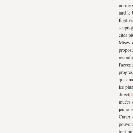
norme s
tard le
fugitiv
sceptiq
cités p
Mises à
propos
reconfi
l'accent
progrès
quasime
les plu
direct
muées e
jeune 
Carter 
pouvoir
tout ou