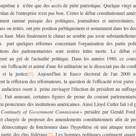
uprême à n'être que des accès de piété patriotique. Quelque vingt a
 bilan de l'entreprise n'est pas bon. Certes le débat constitutionnel amér
ement ranimé puisque des politiques, journalistes et universitaires, 
ues ou irrités, ont pris position publiquement et notamment dans les de
lus haut. Mais finalement le climat ne semble pas avoir substantiellem
 part quelques réformes concernant l'organisation des partis polit
itions des parlementaristes sont restées lettre morte. Le débat 
guré au gré de l'actualité politique. Dans les années 1980, ce coura
 sur l'efficacité et animé d'une foi utilitariste ne le dissociait pas du com
 et la justice
. Aujourd'hui le fiasco électoral de l'an 2000 
nt la réflexion des réformateurs, la question de l'efficacité n'est guère
s audacieux osent à peine envisager l'élection du président au suffrag
. Fait amusant, certaines figures de proue du courant parlementaris
n protecteurs des institutions américaines. Ainsi Lloyd Cutler fait t-il p
«
Continuity of Government Commission
» présidée par Gerald Ford
et chargée de proposer des amendements constitutionnels afin de pe
 démocratique de fonctionner dans l'hypothèse où une attaque terroris
 partie des élus fédéraux
. Les hommes politiques continuent quan