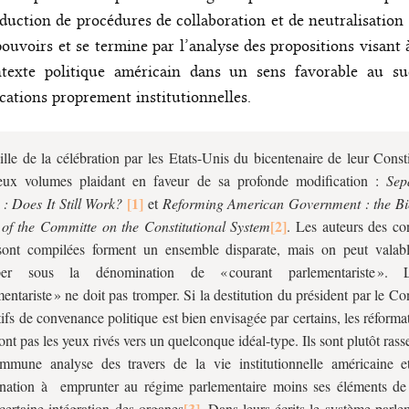
oduction de procédures de collaboration et de neutralisation 
ouvoirs et se termine par l’analyse des propositions visant 
ntexte politique américain dans un sens favorable au su
cations proprement institutionnelles.
ille de la célébration par les Etats-Unis du bicentenaire de leur Const
eux volumes plaidant en faveur de sa profonde modification :
Sep
: Does It Still Work?
et
Reforming American Government : the Bi
of the Committe on the Constitutional System
. Les auteurs des co
sont compilées forment un ensemble disparate, mais on peut valab
per sous la dénomination de « courant parlementariste ».
mentariste » ne doit pas tromper. Si la destitution du président par le C
ifs de convenance politique est bien envisagée par certains, les réforma
'ont pas les yeux rivés vers un quelconque idéal-type. Ils sont plutôt ras
mmune analyse des travers de la vie institutionnelle américaine e
nation à emprunter au régime parlementaire moins ses éléments de 
certaine intégration des organes
. Dans leurs écrits le système parle