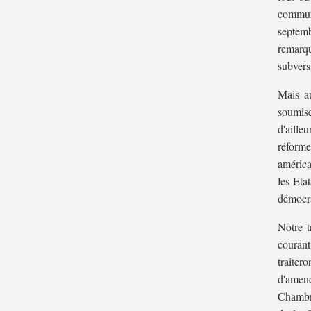
communi
septem
remarqu
subvers
Mais a
soumise
d'aille
réforme
américa
les Eta
démocra
Notre t
courant
traite
d'amen
Chambre