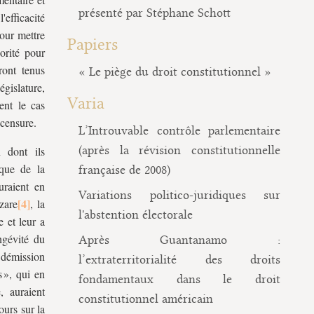
présenté par Stéphane Schott
'efficacité
our mettre
Papiers
rité pour
eront tenus
« Le piège du droit constitutionnel »
gislature,
Varia
vent le cas
 censure.
L’Introuvable contrôle parlementaire
(après la révision constitutionnelle
n dont ils
ique de la
française de 2008)
uraient en
Variations politico-juridiques sur
zare
, la
l'abstention électorale
e et leur a
ngévité du
Après Guantanamo :
 démission
l’extraterritorialité des droits
s », qui en
fondamentaux dans le droit
 auraient
constitutionnel américain
ours sur la