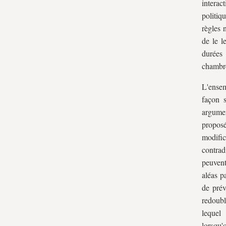
interac
politiq
règles 
de le l
durées 
chambr
L'ensem
façon s
argumen
propos
modifi
contrad
peuvent
aléas p
de prév
redoubl
lequel
lorsqu'