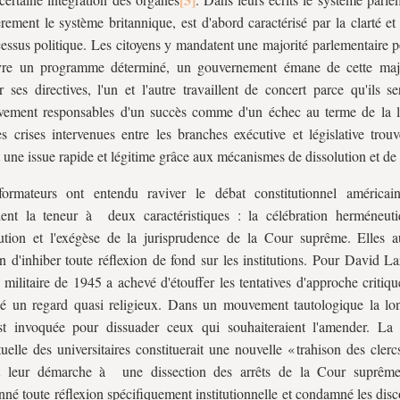
èrement le système britannique, est d'abord caractérisé par la clarté et l
essus politique. Les citoyens y mandatent une majorité parlementaire p
re un programme déterminé, un gouvernement émane de cette majo
r ses directives, l'un et l'autre travaillent de concert parce qu'ils s
ivement responsables d'un succès comme d'un échec au terme de la lé
es crises intervenues entre les branches exécutive et législative trou
 une issue rapide et légitime grâce aux mécanismes de dissolution et de
formateurs ont entendu raviver le débat constitutionnel américai
ient la teneur à deux caractéristiques : la célébration herméneut
ution et l'exégèse de la jurisprudence de la Cour suprême. Elles a
d'inhiber toute réflexion de fond sur les institutions. Pour David La
e militaire de 1945 a achevé d'étouffer les tentatives d'approche critiqu
ué un regard quasi religieux. Dans un mouvement tautologique la lo
est invoquée pour dissuader ceux qui souhaiteraient l'amender. La
ctuelle des universitaires constituerait une nouvelle « trahison des clerc
t leur démarche à une dissection des arrêts de la Cour suprême,
né toute réflexion spécifiquement institutionnelle et condamné les disc