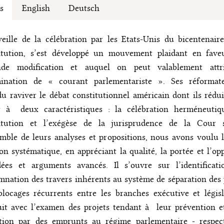
s
English
Deutsch
eille de la célébration par les Etats-Unis du bicentenair
itution, s’est développé un mouvement plaidant en fave
nde modification et auquel on peut valablement attr
ination de « courant parlementariste ». Ses réformat
u raviver le débat constitutionnel américain dont ils rédui
r à deux caractéristiques : la célébration herméneutiq
itution et l’exégèse de la jurisprudence de la Cour 
mble de leurs analyses et propositions, nous avons voulu 
on systématique, en appréciant la qualité, la portée et l’op
dées et arguments avancés. Il s’ouvre sur l’identificati
nation des travers inhérents au système de séparation des
blocages récurrents entre les branches exécutive et législ
it avec l’examen des projets tendant à leur prévention e
ution par des emprunts au régime parlementaire - respec