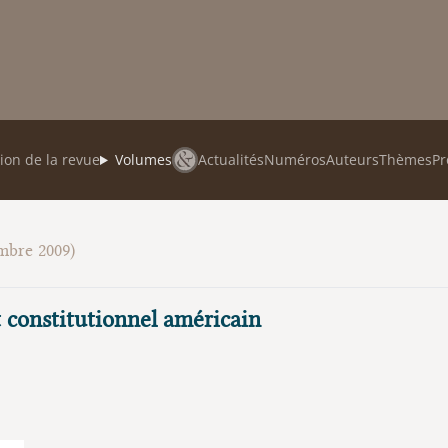
ion de la revue
Volumes
Actualités
Numéros
Auteurs
Thèmes
Pr
mbre 2009)
t constitutionnel américain