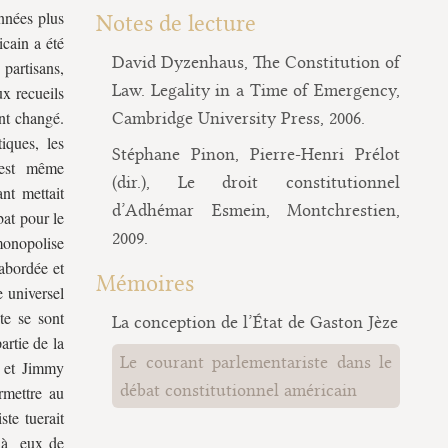
nnées plus
Notes de lecture
icain a été
David Dyzenhaus, The Constitution of
partisans,
Law. Legality in a Time of Emergency,
ux recueils
ent changé.
Cambridge University Press, 2006.
iques, les
Stéphane Pinon, Pierre-Henri Prélot
s'est même
(dir.), Le droit constitutionnel
nt mettait
d’Adhémar Esmein, Montchrestien,
bat pour le
2009.
monopolise
 abordée et
Mémoires
e universel
te se sont
La conception de l’État de Gaston Jèze
artie de la
Le courant parlementariste dans le
 et Jimmy
débat constitutionnel américain
rmettre au
te tuerait
t à eux de