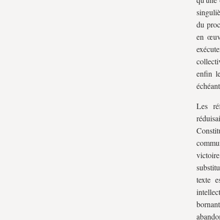
singuli
du proc
en œuv
exécute
collect
enfin l
échéant
Les ré
réduisa
Constit
commun 
victoir
substit
texte 
intelle
bornan
abandon