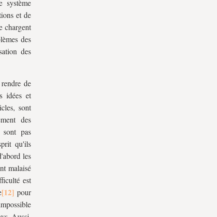
le système
ions et de
se chargent
oblèmes des
sation des
 rendre de
s idées et
cles, sont
ement des
 sont pas
rit qu'ils
d'abord les
ent malaisé
ficulté est
e
pour
impossible
ays. Aussi,