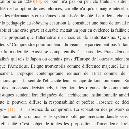
alifornie en 2020
, ce point n'a pas ou peu été traité ; d'autre
lité de l'adoption de ces réformes, car elle n'a qu'un maigre intérêt sc
urs les réformateurs eux-mêmes l'ont laissée de côté. Leur démarche a 
r la pédagogie au
lobbying
et surtout à constituer une base de travail
able si une crise grave et durable mettait un jour en évidence la faillite 
 ne proposait que l'alternative du chaos ou de l'autoritarisme. Que v
teurs? Comprendre pourquoi leurs dirigeants ne parviennent pas à fair
de la modernité. Aussi se comparent-ils à ceux des Etats démocr
ialisés qui tels le Japon ou certains pays d'Europe de l'ouest auraient s
que l'Amérique. Et que trouvent-ils comme différence majeure? Le 
nement. L'époque contemporaine requiert de l'Etat comme de t
ations qu'ils fassent de l'efficacité leur principe de fonctionnement. Si
té des processus décisionnels, intégration des organes de command
ristiques seraient fort éloignées de l'architecture institutionnelle amér
te le pouvoir, diffuse la responsabilité et préfère l'absence de déc
ge »
- à l'absence de compromis. La séparation des pouvoirs e
Il faudrait donc rationaliser le système politique américain dans le sens
efficacité. C'est l'objet de toutes les propositions d'amendement rel