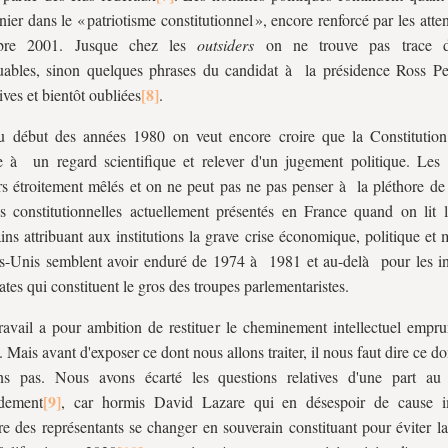
er dans le « patriotisme constitutionnel », encore renforcé par les atte
bre 2001. Jusque chez les
outsiders
on ne trouve pas trace d
ables, sinon quelques phrases du candidat à la présidence Ross Pe
ives et bientôt oubliées
.
u début des années 1980 on veut encore croire que la Constitution
 à un regard scientifique et relever d'un jugement politique. Les
urs étroitement mêlés et on ne peut pas ne pas penser à la pléthore de
s constitutionnelles actuellement présentés en France quand on lit le
ins attribuant aux institutions la grave crise économique, politique et
ts-Unis semblent avoir enduré de 1974 à 1981 et au-delà pour les int
tes qui constituent le gros des troupes parlementaristes.
ravail a pour ambition de restituer le cheminement intellectuel empru
. Mais avant d'exposer ce dont nous allons traiter, il nous faut dire ce d
rons pas. Nous avons écarté les questions relatives d'une part au
dement
, car hormis David Lazare qui en désespoir de cause i
 des représentants se changer en souverain constituant pour éviter la