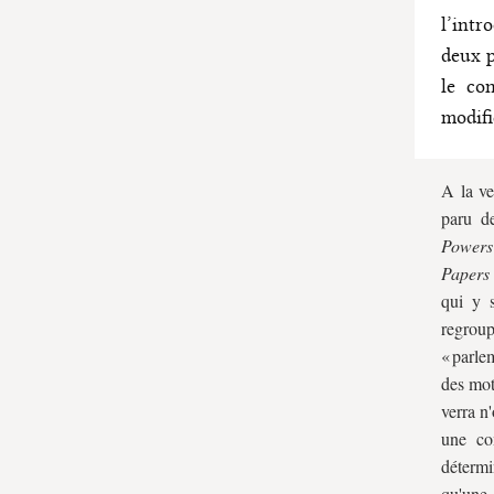
l’intr
deux p
le co
modifi
A la ve
paru d
Powers 
Papers 
qui y 
regrou
« parle
des mot
verra n
une co
détermi
qu'une 