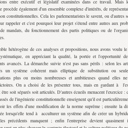
tions entre exécutif et législatif examinées dans ce travail. Mais 
ue procède également d'un ensemble complexe d'intérêts, de représentat
non constitutionnelles. Cela les parlementaristes le savent, ou d'autres 
eur rappeler et c'est pourquoi leur projet s'étend entre autres aux pr
de mandats, du fonctionnement des partis politiques ou de l'organi
es.
ble hétérogène de ces analyses et propositions, nous avons voulu le
ystématique, en appréciant la qualité, la portée et l'opportunité de
ts avancés. La démarche suivie n'est pas sans périls : selon les arti
és un système cohérent mais elliptique de substitution ou seul
cations plus ou moins nombreuses et ambitieuses quand elles ne
ictoires. On a choisi de les présenter tous, mais en gardant à l'esp
 être soit séparés soit articulés. D'autres écueils menacent l'exercice : 
assés de l'ingénierie constitutionnelle enseignent qu'il est particulièrem
oir les effets d'une modification de la norme suprême ; ensuite la dif
ée lorsqu'elle tend à acculturer un système afin de créer un hybrid
 les précédents manquent ; enfin l'entreprise devient quasiment 
on veut en plus changer le contexte électoral et la culture politique du p