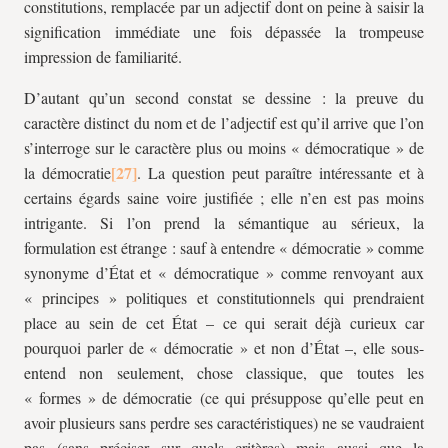
constitutions, remplacée par un adjectif dont on peine à saisir la
signification immédiate une fois dépassée la trompeuse
impression de familiarité.
D’autant qu’un second constat se dessine : la preuve du
caractère distinct du nom et de l’adjectif est qu’il arrive que l’on
s’interroge sur le caractère plus ou moins « démocratique » de
la démocratie
. La question peut paraître intéressante et à
certains égards saine voire justifiée ; elle n’en est pas moins
intrigante. Si l’on prend la sémantique au sérieux, la
formulation est étrange : sauf à entendre « démocratie » comme
synonyme d’État et « démocratique » comme renvoyant aux
« principes » politiques et constitutionnels qui prendraient
place au sein de cet État – ce qui serait déjà curieux car
pourquoi parler de « démocratie » et non d’État –, elle sous-
entend non seulement, chose classique, que toutes les
« formes » de démocratie (ce qui présuppose qu’elle peut en
avoir plusieurs sans perdre ses caractéristiques) ne se vaudraient
pas (sans préciser sur quels critères) mais aussi que la