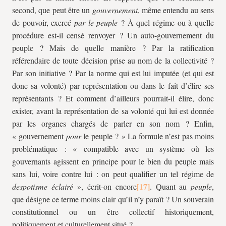
second, que peut être un
gouvernement
, même entendu au sens
de pouvoir, exercé
par le peuple
? À quel régime ou à quelle
procédure est-il censé renvoyer ? Un auto-gouvernement du
peuple ? Mais de quelle manière ? Par la ratification
référendaire de toute décision prise au nom de la collectivité ?
Par son initiative ? Par la norme qui est lui imputée (et qui est
donc sa volonté) par représentation ou dans le fait d’élire ses
représentants ? Et comment d’ailleurs pourrait-il élire, donc
exister, avant la représentation de sa volonté qui lui est donnée
par les organes chargés de parler en son nom ? Enfin,
« gouvernement
pour
le peuple ? » La formule n’est pas moins
problématique : « compatible avec un système où les
gouvernants agissent en principe pour le bien du peuple mais
sans lui, voire contre lui : on peut qualifier un tel régime de
despotisme éclairé
», écrit-on encore
. Quant au
peuple
,
que désigne ce terme moins clair qu’il n’y paraît ? Un souverain
constitutionnel ou un être collectif historiquement,
politiquement et culturellement situé ?