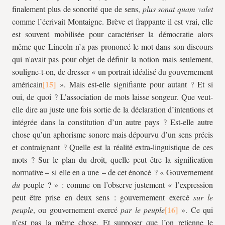
finalement plus de sonorité que de sens,
plus sonat quam valet
comme l’écrivait Montaigne. Brève et frappante il est vrai, elle
est souvent mobilisée pour caractériser la démocratie alors
même que Lincoln n’a pas prononcé le mot dans son discours
qui n'avait pas pour objet de définir la notion mais seulement,
souligne-t-on, de dresser « un portrait idéalisé du gouvernement
américain
». Mais est-elle signifiante pour autant ? Et si
oui, de quoi ? L’association de mots laisse songeur. Que veut-
elle dire au juste une fois sortie de la déclaration d’intentions et
intégrée dans la constitution d’un autre pays ? Est-elle autre
chose qu’un aphorisme sonore mais dépourvu d’un sens précis
et contraignant ? Quelle est la réalité extra-linguistique de ces
mots ? Sur le plan du droit, quelle peut être la signification
normative – si elle en a une – de cet énoncé ? « Gouvernement
du
peuple ? » : comme on l’observe justement « l’expression
peut être prise en deux sens : gouvernement exercé
sur le
peuple
, ou gouvernement exercé
par le peuple
». Ce qui
n’est pas la même chose. Et supposer que l’on retienne le