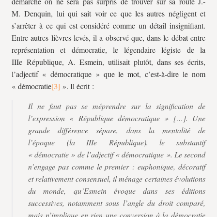
démarche on ne sera pas surpris de trouver sur sa route J.-
M. Denquin, lui qui sait voir ce que les autres négligent et
s’arrêter à ce qui est considéré comme un détail insignifiant.
Entre autres lièvres levés, il a observé que, dans le débat entre
représentation et démocratie, le légendaire légiste de la
IIIe République, A. Esmein, utilisait plutôt, dans ses écrits,
l’adjectif « démocratique » que le mot, c’est-à-dire le nom
« démocratie
». Il écrit :
Il ne faut pas se méprendre sur la signification de
l’expression « République démocratique » […]. Une
grande différence sépare, dans la mentalité de
l’époque (la IIIe République), le substantif
« démocratie » de l’adjectif « démocratique ». Le second
n’engage pas comme le premier : euphonique, décoratif
et relativement consensuel, il ménage certaines évolutions
du monde, qu’Esmein évoque dans ses éditions
successives, notamment sous l’angle du droit comparé,
mais n’implique en rien une conversion à la démocratie