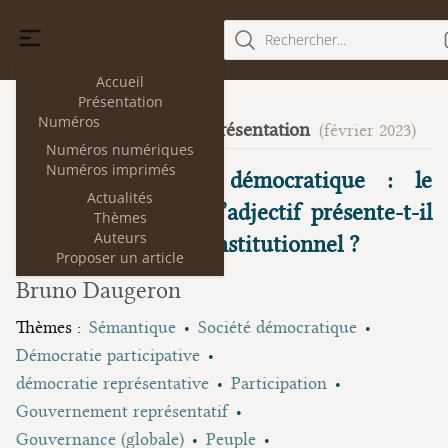
Rechercher...
Accueil
Présentation
Numéros
Démocratie et représentation
29
(février 2023)
Numéros numériques
Numéros imprimés
De démocratie à démocratique : le
Actualités
passage du nom à l’adjectif présente-t-il
Thèmes
Auteurs
un enjeu en droit constitutionnel ?
Proposer un article
Bruno Daugeron
Thèmes :
Sémantique
Société démocratique
Démocratie participative
démocratie représentative
Participation
Gouvernement représentatif
Gouvernance (globale)
Peuple