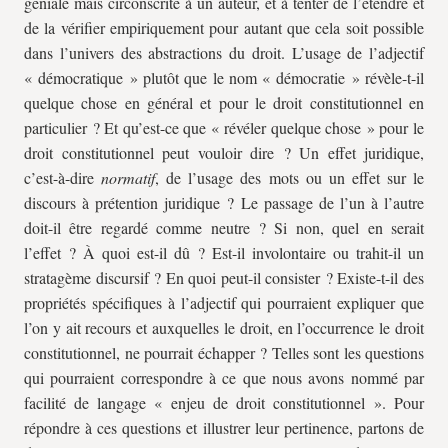
géniale mais circonscrite à un auteur, et à tenter de l’étendre et
de la vérifier empiriquement pour autant que cela soit possible
dans l’univers des abstractions du droit. L’usage de l’adjectif
« démocratique » plutôt que le nom « démocratie » révèle-t-il
quelque chose en général et pour le droit constitutionnel en
particulier ? Et qu’est-ce que « révéler quelque chose » pour le
droit constitutionnel peut vouloir dire ? Un effet juridique,
c’est-à-dire
normatif
, de l’usage des mots ou un effet sur le
discours à prétention juridique ? Le passage de l’un à l’autre
doit-il être regardé comme neutre ? Si non, quel en serait
l’effet ? À quoi est-il dû ? Est-il involontaire ou trahit-il un
stratagème discursif ? En quoi peut-il consister ? Existe-t-il des
propriétés spécifiques à l’adjectif qui pourraient expliquer que
l’on y ait recours et auxquelles le droit, en l’occurrence le droit
constitutionnel, ne pourrait échapper ? Telles sont les questions
qui pourraient correspondre à ce que nous avons nommé par
facilité de langage « enjeu de droit constitutionnel ». Pour
répondre à ces questions et illustrer leur pertinence, partons de