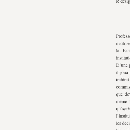
le dési
Profess
maîtris
la ban
institut
D’une p
il joua
trahira
commiss
que dev
même te
qu’
amic
l’insti
les déc