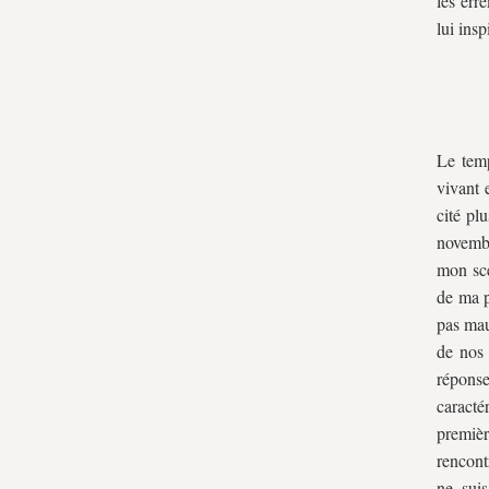
les err
lui insp
Le tem
vivant 
cité pl
novembr
mon sce
de ma p
pas mauv
de nos 
réponse
caract
premièr
rencont
ne sui