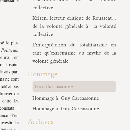
ontestable
collective
Kelsen, lecteur critique de Rousseau :
de la volonté générale à la volonté
collective
sé le plus
L'interprétation du totalitarisme en
 Politicum
tant qu'extrémisme du mythe de la
 e-mail, en
volonté générale
on Jospin,
isais part
Hommage
ons ne sont
 relève pas
Guy Carcassonne
trouver de
Hommage à Guy Carcassonne
 entre les
constats :
Hommage à Guy Carcassonne
hance d’en
Archives
nvestir. Je
raient de