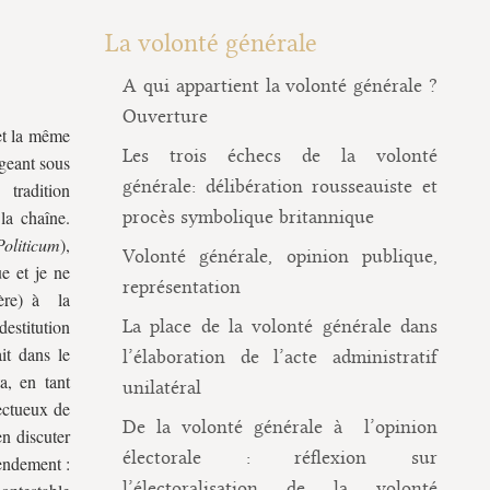
La volonté générale
A qui appartient la volonté générale ?
Ouverture
 et la même
Les trois échecs de la volonté
ngeant sous
générale: délibération rousseauiste et
tradition
 la chaîne.
procès symbolique britannique
Politicum
),
Volonté générale, opinion publique,
e et je ne
représentation
ière) à la
destitution
La place de la volonté générale dans
ait dans le
l’élaboration de l’acte administratif
a, en tant
unilatéral
ectueux de
De la volonté générale à l’opinion
en discuter
électorale : réflexion sur
mendement :
l’électoralisation de la volonté