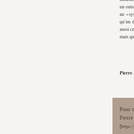
un outs
au « sy
qu’un é
aussi c
mais qui
Pierr
Pour ci
Pierr
[
https:/