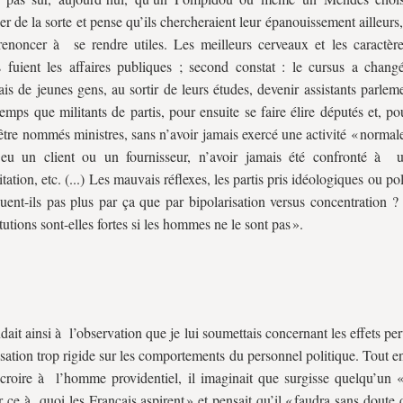
er de la sorte et pense qu’ils chercheraient leur épanouissement ailleurs
renoncer à se rendre utiles. Les meilleurs cerveaux et les caractère
 fuient les affaires publiques ; second constat : le cursus a changé
is de jeunes gens, au sortir de leurs études, devenir assistants parlem
mps que militants de partis, pour ensuite se faire élire députés et, po
être nommés ministres, sans n’avoir jamais exercé une activité « normale
 eu un client ou un fournisseur, n’avoir jamais été confronté à
tation, etc. (...) Les mauvais réflexes, les partis pris idéologiques ou pol
quent-ils pas plus par ça que par bipolarisation versus concentration 
itutions sont-elles fortes si les hommes ne le sont pas ».
ndait ainsi à l’observation que je lui soumettais concernant les effets pe
isation trop rigide sur les comportements du personnel politique. Tout e
croire à l’homme providentiel, il imaginait que surgisse quelqu’un «
r ce à quoi les Français aspirent » et pensait qu’il « faudra sans doute 