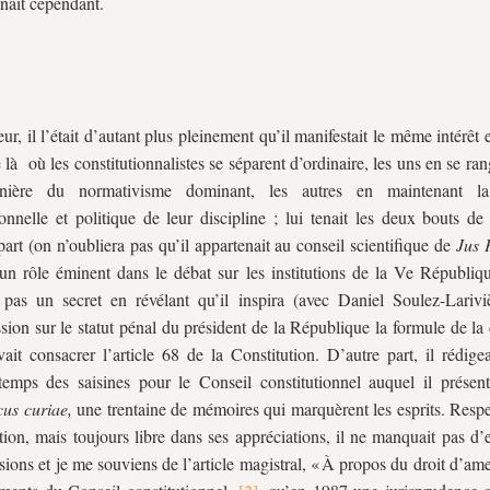
gnait cependant.
eur, il l’était d’autant plus pleinement qu’il manifestait le même intérêt
e là où les constitutionnalistes se séparent d’ordinaire, les uns en se ra
nière du normativisme dominant, les autres en maintenant la 
ionnelle et politique
de leur discipline ; lui tenait les deux bouts de
art (on n’oubliera pas qu’il appartenait au conseil scientifique de
Jus 
 un rôle éminent dans le débat sur les institutions de la Ve Républiqu
i pas un secret en révélant qu’il inspira (avec Daniel Soulez-Lariv
ion sur le statut pénal du président de la République la formule de la 
ait consacrer l’article 68 de la Constitution. D’autre part, il rédige
mps des saisines pour le Conseil constitutionnel auquel il présent
us curiae,
une trentaine de mémoires qui marquèrent les esprits. Resp
tution, mais toujours libre dans ses appréciations, il ne manquait pas d’
isions et je me souviens de l’article magistral, « À propos du droit d’a