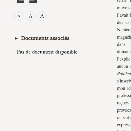
Oscar W
œuvres 
l’avait
A
A
A
des ca
Nanterr
magazin
Documents associés
dans l’
domaine
Pas de document disponible
l’expli
aucun i
Politic
s’inscri
mon ide
profess
reçues
provocat
on sait
expressi