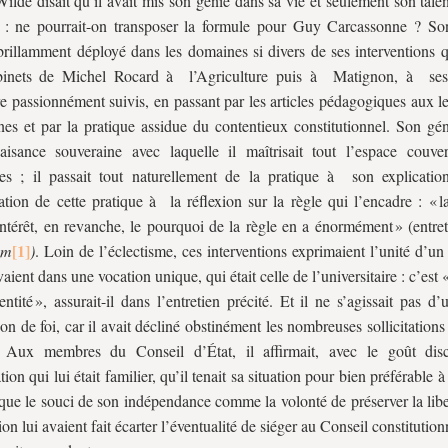
ilde disait qu’il avait mis son génie dans sa vie et seulement son tale
: ne pourrait-on transposer la formule pour Guy Carcassonne ? Son 
 brillamment déployé dans les domaines si divers de ses interventions q
binets de Michel Rocard à l’Agriculture puis à Matignon, à ses
e passionnément suivis, en passant par les articles pédagogiques aux l
es et par la pratique assidue du contentieux constitutionnel. Son géni
aisance souveraine avec laquelle il maîtrisait tout l’espace couve
s ; il passait tout naturellement de la pratique à son explicatio
cation de cette pratique à la réflexion sur la règle qui l’encadre : « l
ntérêt, en revanche, le pourquoi de la règle en a énormément » (entr
um
)
. Loin de l’éclectisme, ces interventions exprimaient l’unité d’
vaient dans une vocation unique, qui était celle de l’universitaire : c’est
ntité », assurait-il dans l’entretien précité. Et il ne s’agissait pas d
ion de foi, car il avait décliné obstinément les nombreuses sollicitations 
. Aux membres du Conseil d’État, il affirmait, avec le goût dis
ion qui lui était familier, qu’il tenait sa situation pour bien préférable à 
 que le souci de son indépendance comme la volonté de préserver la lib
on lui avaient fait écarter l’éventualité de siéger au Conseil constitution