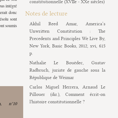
constitutionnelle (XVIIe - XXe siècles)
pas intégré
erait donc
Notes de lecture
ésolu sont
Akhil Reed Amar, America’s
sont soumis
Unwritten Constitution : The
Precedents and Principles We Live By,
New York, Basic Books, 2012, xvi, 615
p.
Nathalie Le Bouëdec, Gustav
Radbruch, juriste de gauche sous la
République de Weimar
Carlos Miguel Herrera, Arnaud Le
Pillouer (dir.), Comment écrit-on
l'histoire constitutionnelle ?
m, n°10