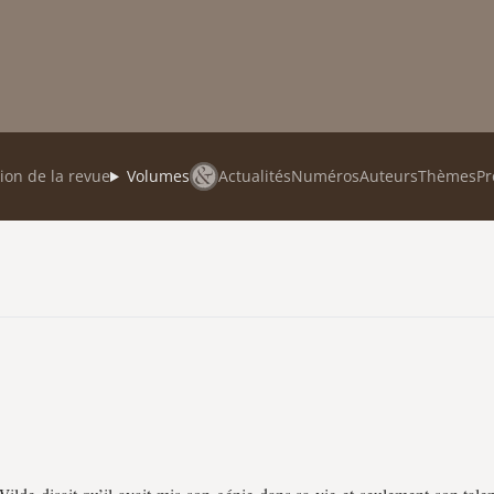
ion de la revue
Volumes
Actualités
Numéros
Auteurs
Thèmes
Pr