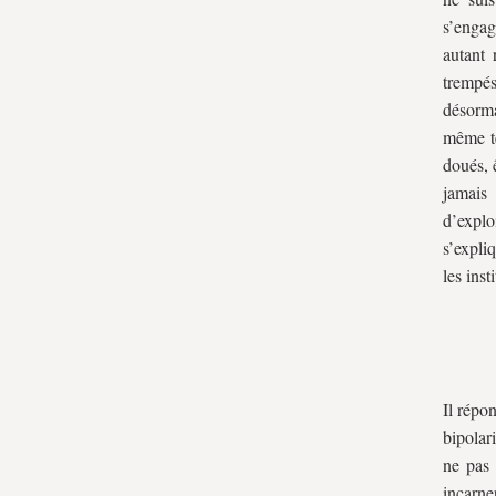
s’engag
autant 
trempés
désorma
même te
doués, 
jamais
d’exploi
s’expli
les inst
Il répo
bipolar
ne pas 
incarne