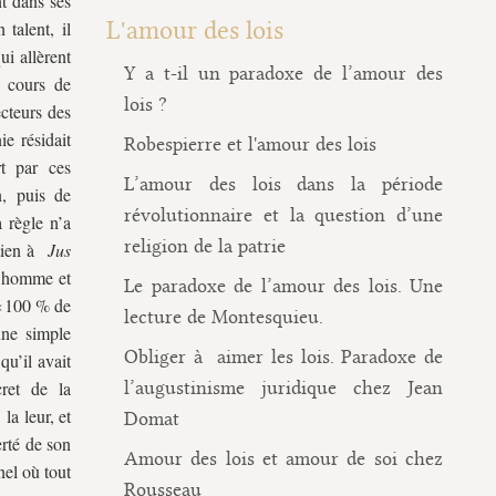
nt dans ses
L'amour des lois
talent, il
ui allèrent
Y a t-il un paradoxe de l’amour des
 cours de
lois ?
ecteurs des
e résidait
Robespierre et l'amour des lois
rt par ces
L’amour des lois dans la période
n, puis de
révolutionnaire et la question d’une
a règle n’a
religion de la patrie
etien à
Jus
un homme et
Le paradoxe de l’amour des lois. Une
 « 100 % de
lecture de Montesquieu.
’une simple
Obliger à aimer les lois. Paradoxe de
qu’il avait
cret de la
l’augustinisme juridique chez Jean
la leur, et
Domat
erté de son
Amour des lois et amour de soi chez
nel où tout
Rousseau