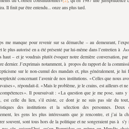
ements du Conseil constitutionnel »
, qu’en 1987 une jurisprudence c
ira. Il finit par être entendu... onze ans plus tard.
ps me manque pour revenir sur sa démarche – au demeurant, l’expo
et le plus autorisé en a été présenté par lui-même dans l’entretien à
Jus
us haut – et je voudrais plutôt évoquer notre dernière conversation, par
e dernier. J’exprimais notamment, à propos du rapport de la commissi
pticisme sur le non-cumul des mandats et, plus généralement, je lui fa
erplexité concernant l’avenir de nos institutions. « Celles que nous av
aises », répondait-il. « Mais le problème, je le crains, est ailleurs et ne
compétences ». Il poursuivait : « La question que je me pose, sans y 
, est celle du lien, s’il existe, ce dont je ne suis pas sûr du tout,
éristiques des institutions et la sélection des personnes. Deux 
ement, les gens les plus intéressants que je rencontre, et j’ai la c
rer souvent, sont tous hors de la politique et ne songeraient pas à s’y i
s pas sûr, aujourd’hui, qu’un Pompidou ou même un Mendès choisi