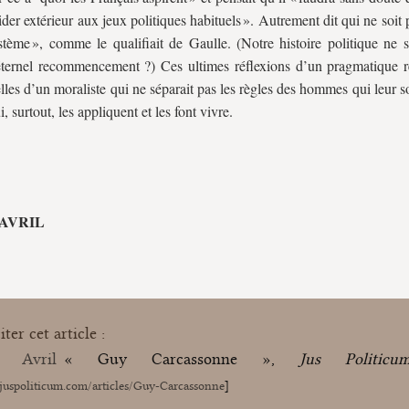
ider extérieur aux jeux politiques habituels ». Autrement dit qui ne soit 
stème », comme le qualifiait de Gaulle. (Notre histoire politique ne s
ternel recommencement ?) Ces ultimes réflexions d’un pragmatique r
elles d’un moraliste qui ne séparait pas les règles des hommes qui leur 
, surtout, les appliquent et les font vivre.
e AVRIL
ter cet article :
e Avril
« Guy Carcassonne »,
Jus Politicu
/juspoliticum.com/articles/Guy-Carcassonne
]