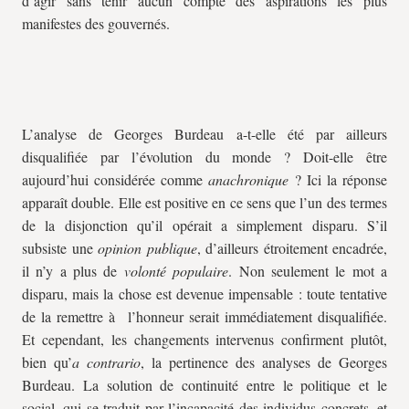
d’agir sans tenir aucun compte des aspirations les plus
manifestes des gouvernés.
L’analyse de Georges Burdeau a-t-elle été par ailleurs
disqualifiée par l’évolution du monde ? Doit-elle être
aujourd’hui considérée comme
anachronique
? Ici la réponse
apparaît double. Elle est positive en ce sens que l’un des termes
de la disjonction qu’il opérait a simplement disparu. S’il
subsiste une
opinion publique
, d’ailleurs étroitement encadrée,
il n’y a plus de
volonté populaire
. Non seulement le mot a
disparu, mais la chose est devenue impensable : toute tentative
de la remettre à l’honneur serait immédiatement disqualifiée.
Et cependant, les changements intervenus confirment plutôt,
bien qu’
a contrario
, la pertinence des analyses de Georges
Burdeau. La solution de continuité entre le politique et le
social, qui se traduit par l’incapacité des individus concrets, et