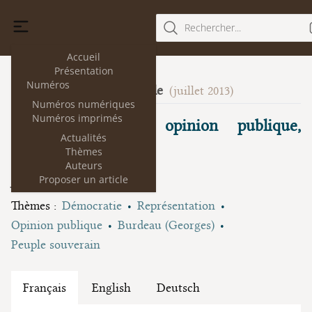
Rechercher...
Accueil
Présentation
Numéros
La volonté générale
10
(juillet 2013)
Numéros numériques
Numéros imprimés
Volonté générale, opinion publique,
Actualités
représentation
Thèmes
Auteurs
Jean-Marie Denquin
Proposer un article
Thèmes :
Démocratie
Représentation
Opinion publique
Burdeau (Georges)
Peuple souverain
Français
English
Deutsch