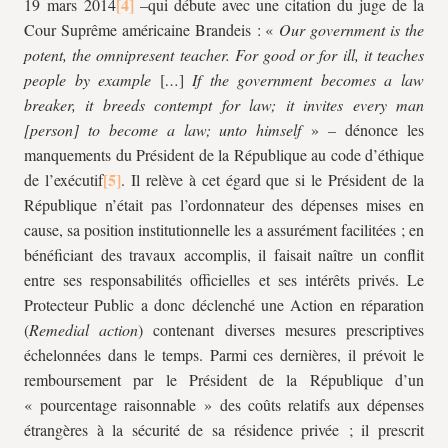
19 mars 2014
–qui débute avec une citation du juge de la
Cour Suprême américaine Brandeis : «
Our government is the
potent, the omnipresent teacher.
For good or for ill, it teaches
people by example
[
…
]
If the government becomes a law
breaker, it breeds contempt for law; it invites every man
[person] to become a law; unto himself
»
–
dénonce les
manquements du Président de la République au code d’éthique
de l’exécutif
.
Il relève à cet égard que si le Président de la
République n’était pas l’ordonnateur des dépenses mises en
cause, sa position institutionnelle les a assurément facilitées ; en
bénéficiant des travaux accomplis, il faisait naître un conflit
entre ses responsabilités officielles et ses intérêts privés. Le
Protecteur Public a donc déclenché une Action en réparation
(
Remedial action
) contenant diverses mesures prescriptives
échelonnées dans le temps. Parmi ces dernières, il prévoit le
remboursement par le Président de la République d’un
« pourcentage raisonnable » des coûts relatifs aux dépenses
étrangères à la sécurité de sa résidence privée ; il prescrit