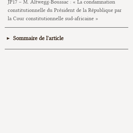
JP17 – M. Altwegg-Boussac : « La condamnation
constitutionnelle du Président de la République par
la Cour constitutionnelle sud-africaine »
Sommaire de l'article
I. La perspective historique
II. La compétence exclusive de la Cour
constitutionnelle
III. Les frontières de l’espace politique