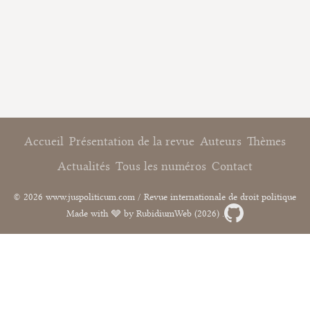
Accueil
Présentation de la revue
Auteurs
Thèmes
Actualités
Tous les numéros
Contact
© 2026 www.juspoliticum.com / Revue internationale de droit politique
Made with 🩶 by RubidiumWeb (2026) .