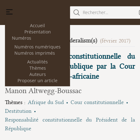
Rechercher...
Accueil
Présentation
Numéros
Thinking about Federalism(s)
17
(février 2017)
Numéros numériques
Numéros imprimés
La condamnation constitutionnelle du
Actualités
Président de la République par la Cour
Thèmes
Auteurs
constitutionnelle sud-africaine
Proposer un article
Manon Altwegg-Boussac
Thèmes :
Afrique du Sud
Cour constitutionnelle
Destitution
Responsabilité constitutionnelle du Président de la
République