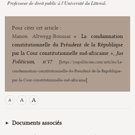
Professeur de droit public à l’Université du Littoral.
Pour citer cet article :
Manon Altwegg-Boussac
« La condamnation
constitutionnelle du Président de la République
par la Cour constitutionnelle sud-africaine »,
Jus
Politicum, n°17
[
https://juspoliticum.com/articles/La-
condamnation-constitutionnelle-du-President-de-la-Republique-
par-la-Cour-constitutionnelle-sud-africaine
]
A
A
A
Documents associés